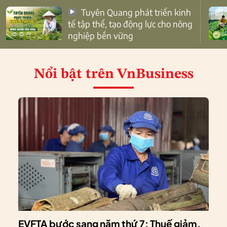
Tuyên Quang phát triển kinh
tế tập thể, tạo động lực cho nông
nghiệp bền vững
Nổi bật
trên VnBusiness
EVFTA bước sang năm thứ 7: Thuế giảm,