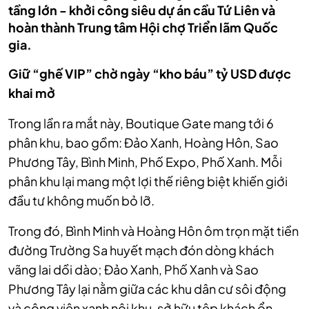
tầng lớn - khởi công siêu dự án cầu Tứ Liên và
hoàn thành Trung tâm Hội chợ Triển lãm Quốc
gia.
Giữ “ghế VIP” chờ ngày “kho báu” tỷ USD được
khai mở
Trong lần ra mắt này, Boutique Gate mang tới 6
phân khu, bao gồm: Đảo Xanh, Hoàng Hôn, Sao
Phương Tây, Bình Minh, Phố Expo, Phố Xanh. Mỗi
phân khu lại mang một lợi thế riêng biệt khiến giới
đầu tư không muốn bỏ lỡ.
Trong đó, Bình Minh và Hoàng Hôn ôm trọn mặt tiền
đường Trường Sa huyết mạch đón dòng khách
vãng lai dồi dào; Đảo Xanh, Phố Xanh và Sao
Phương Tây lại nằm giữa các khu dân cư sôi động
và công viên xanh nội khu, sở hữu tệp khách ổn