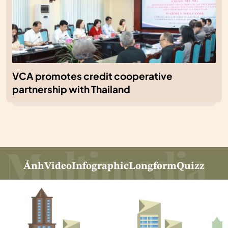
VCA promotes credit cooperative
partnership with Thailand
Ảnh
Video
Infographic
Longform
Quizz