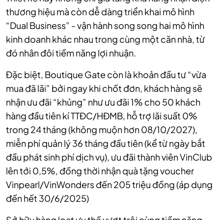
thương hiệu mà còn dễ dàng triển khai mô hình
“Dual Business” - vận hành song song hai mô hình
kinh doanh khác nhau trong cùng một căn nhà, từ
đó nhân đôi tiềm năng lợi nhuận.
Đặc biệt, Boutique Gate còn là khoản đầu tư “vừa
mua đã lãi” bởi ngay khi chốt đơn, khách hàng sẽ
nhận ưu đãi “khủng” như ưu đãi 1% cho 50 khách
hàng đầu tiên kí TTĐC/HĐMB, hỗ trợ lãi suất 0%
trong 24 tháng (không muộn hơn 08/10/2027),
miễn phí quản lý 36 tháng đầu tiên (kể từ ngày bắt
đầu phát sinh phí dịch vụ), ưu đãi thành viên VinClub
lên tới 0,5%, đồng thời nhận quà tặng voucher
Vinpearl/VinWonders đến 205 triệu đồng (áp dụng
đến hết 30/6/2025)
Sở hữu hàng loạt ưu thế vượt trội cùng tiềm năng