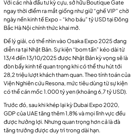
Với các nhà đầu tư kỳ cựu, sở hữu Boutique Gate
ngay thời điểm ra mắt giống như giữ “ghế VIP” chờ
ngày nền kinh tế Expo - “kho báu” tỷ USD tại Đông
Bắc Hà Nội chính thức khai mở.
Để lý giải, có thể nhìn vào Osaka Expo 2025 đang
diễn ra tại Nhật Bản. Sự kiện “bom tấn” kéo dài từ
13/4 đến 13/10/2025 được Nhật Bản kỳ vọng sẽ là
đòn bẩy kinh tế quan trọng khi có thể thu hút tới
28,2 triệu lượt khách tham quan. Theo tính toán của
Viện Nghiên cứu Resona, mức tiêu dùng từ sự kiện
có thể cán mốc 1.000 tỷ yen (khoảng 6,7 tỷ USD).
Trước đó, sau khi khép lại kỳ Dubai Expo 2020,
GDP của UAE tăng thêm 1,8% và mọi lĩnh vực đều
được hưởng lợi. Nhưng quan trọng hơn cả là đà
tăng trưởng được duy trì trong dài hạn.