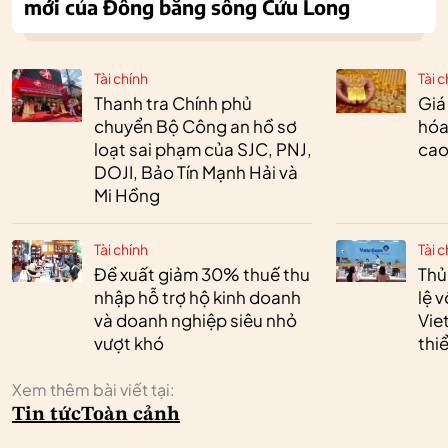
mới của Đồng bằng sông Cửu Long
Tài chính
Tài c
Thanh tra Chính phủ
Giá
chuyển Bộ Công an hồ sơ
hóa
loạt sai phạm của SJC, PNJ,
cao
DOJI, Bảo Tín Mạnh Hải và
Mi Hồng
Tài chính
Tài c
Đề xuất giảm 30% thuế thu
Thủ
nhập hỗ trợ hộ kinh doanh
lệ 
và doanh nghiệp siêu nhỏ
Vie
vượt khó
thi
Xem thêm bài viết tại:
Tin tức
Toàn cảnh