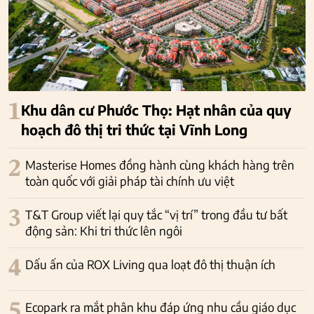
1
Khu dân cư Phước Thọ: Hạt nhân của quy
hoạch đô thị tri thức tại Vĩnh Long
2
Masterise Homes đồng hành cùng khách hàng trên
toàn quốc với giải pháp tài chính ưu việt
3
T&T Group viết lại quy tắc “vị trí” trong đầu tư bất
động sản: Khi tri thức lên ngôi
4
Dấu ấn của ROX Living qua loạt đô thị thuận ích
5
Ecopark ra mắt phân khu đáp ứng nhu cầu giáo dục