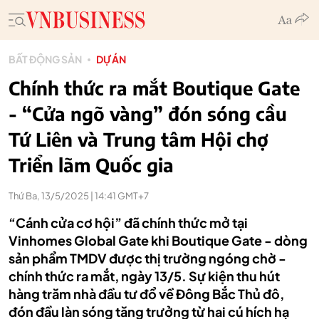
BẤT ĐỘNG SẢN
DỰ ÁN
Chính thức ra mắt Boutique Gate
- “Cửa ngõ vàng” đón sóng cầu
Tứ Liên và Trung tâm Hội chợ
Triển lãm Quốc gia
Thứ Ba, 13/5/2025 | 14:41 GMT+7
“Cánh cửa cơ hội” đã chính thức mở tại
Vinhomes Global Gate khi Boutique Gate - dòng
sản phẩm TMDV được thị trường ngóng chờ -
chính thức ra mắt, ngày 13/5. Sự kiện thu hút
hàng trăm nhà đầu tư đổ về Đông Bắc Thủ đô,
đón đầu làn sóng tăng trưởng từ hai cú hích hạ