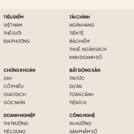
TIÊU ĐIỂM
TÀI CHÍNH
VIỆT NAM
NGÂN HÀNG
THẾ GIỚI
TIỀN TỆ
ĐỊA PHƯƠNG
BẢO HIỂM
THUẾ, NGÂN SÁCH
KINH DOANH SỐ
CHỨNG KHOÁN
BẤT ĐỘNG SẢN
24H
TIN TỨC
CỔ PHIẾU
DỰ ÁN
GIAO DỊCH
TOÀN CẢNH
GÓC NHÌN
TIỆN ÍCH
DOANH NGHIỆP
CÔNG NGHỆ
THỊ TRƯỜNG
XU HƯỚNG
TIÊU DÙNG
SẢN PHẨM SỐ