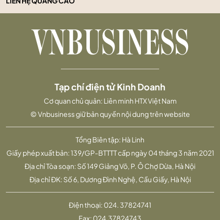
LIÊN HỆ QUẢNG CÁO
Tạp chí điện tử Kinh Doanh
Cơ quan chủ quản: Liên minh HTX Việt Nam
© Vnbusiness giữ bản quyền nội dung trên website
Tổng Biên tập: Hà Linh
Giấy phép xuất bản: 139/GP-BTTTT cấp ngày 04 tháng 3 năm 2021
Địa chỉ Tòa soạn: Số 149 Giảng Võ, P. Ô Chợ Dừa, Hà Nội
Địa chỉ ĐK: Số 6, Dương Đình Nghệ, Cầu Giấy, Hà Nội
Điện thoại:
024. 37824741
Fax:
024.37824743