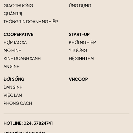
GIAO THƯƠNG
ỨNG DỤNG
QUẢN TRỊ
THÔNG TIN DOANH NGHIỆP
COOPERATIVE
START-UP
HỢP TÁC XÃ
KHỞI NGHIỆP
MÔ HÌNH
Ý TƯỞNG
KINH DOANH XANH
HỆ SINH THÁI
AN SINH
ĐỜI SỐNG
VNCOOP
DÂN SINH
VIỆC LÀM
PHONG CÁCH
HOTLINE:
024. 37824741