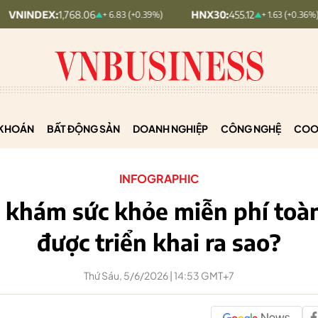
HNX30:
455.12
HNXINDEX:
293.44
+ 6.83 (+0.39%)
+ 1.63 (+0.36%)
KHOÁN
BẤT ĐỘNG SẢN
DOANH NGHIỆP
CÔNG NGHỆ
COO
INFOGRAPHIC
h khám sức khỏe miễn phí toà
được triển khai ra sao?
Thứ Sáu, 5/6/2026 | 14:53 GMT+7