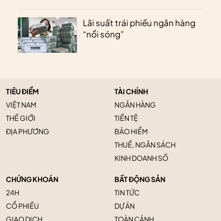
Lãi suất trái phiếu ngân hàng
“nổi sóng”
TIÊU ĐIỂM
TÀI CHÍNH
VIỆT NAM
NGÂN HÀNG
THẾ GIỚI
TIỀN TỆ
ĐỊA PHƯƠNG
BẢO HIỂM
THUẾ, NGÂN SÁCH
KINH DOANH SỐ
CHỨNG KHOÁN
BẤT ĐỘNG SẢN
24H
TIN TỨC
CỔ PHIẾU
DỰ ÁN
GIAO DỊCH
TOÀN CẢNH