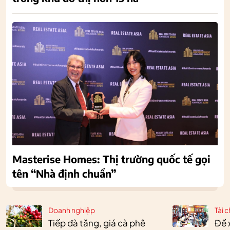
Masterise Homes: Thị trường quốc tế gọi
tên “Nhà định chuẩn”
Doanh nghiệp
Tài c
Tiếp đà tăng, giá cà phê
Đề 