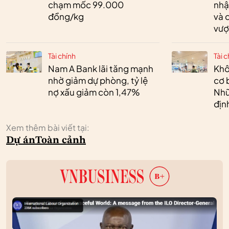
chạm mốc 99.000
nhậ
đồng/kg
và 
vượ
Tài chính
Tài c
Nam A Bank lãi tăng mạnh
Khô
nhờ giảm dự phòng, tỷ lệ
cơ 
nợ xấu giảm còn 1,47%
Nhữ
địn
Xem thêm bài viết tại:
Dự án
Toàn cảnh