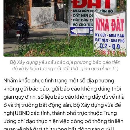
Bộ Xây dựng yêu cầu các địa phương báo cáo tiến
độ xử lý hiện tượng sốt đất thời gian qua (Ảnh: TL)
Nhằm khắc phục tình trạng một số địa phương
không gửi báo cáo, gửi báo cáo không đúng thời
gian quy định, số liệu báo cáo không đầy đủ về nhà
ở và thị trường bất động sản, Bộ Xây dựng vừa đề
nghị UBND các tỉnh, thành phố trực thuộc Trung
ương chỉ đạo thực hiện việc công bố thông tin liên
quan về nhà ở và thị trường bất động sản quý II.