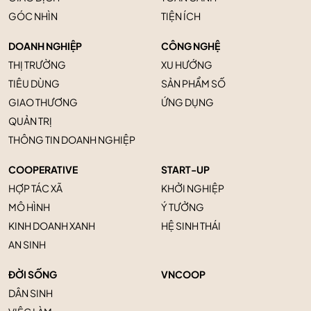
GÓC NHÌN
TIỆN ÍCH
DOANH NGHIỆP
CÔNG NGHỆ
THỊ TRƯỜNG
XU HƯỚNG
TIÊU DÙNG
SẢN PHẨM SỐ
GIAO THƯƠNG
ỨNG DỤNG
QUẢN TRỊ
THÔNG TIN DOANH NGHIỆP
COOPERATIVE
START-UP
HỢP TÁC XÃ
KHỞI NGHIỆP
MÔ HÌNH
Ý TƯỞNG
KINH DOANH XANH
HỆ SINH THÁI
AN SINH
ĐỜI SỐNG
VNCOOP
DÂN SINH