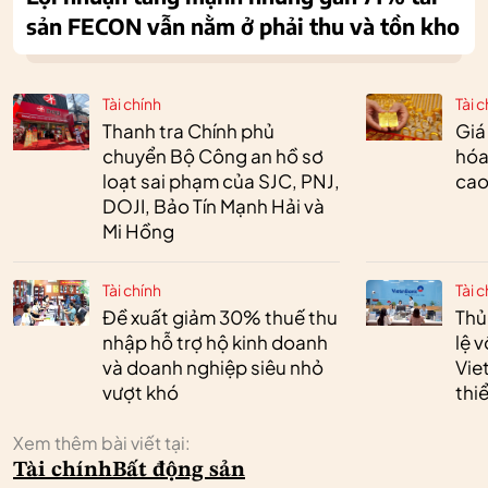
sản FECON vẫn nằm ở phải thu và tồn kho
Tài chính
Tài c
Thanh tra Chính phủ
Giá
chuyển Bộ Công an hồ sơ
hóa
loạt sai phạm của SJC, PNJ,
cao
DOJI, Bảo Tín Mạnh Hải và
Mi Hồng
Tài chính
Tài c
Đề xuất giảm 30% thuế thu
Thủ
nhập hỗ trợ hộ kinh doanh
lệ 
và doanh nghiệp siêu nhỏ
Vie
vượt khó
thi
Xem thêm bài viết tại:
Tài chính
Bất động sản