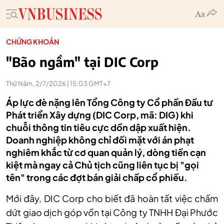
CHỨNG KHOÁN
"Bão ngầm" tại DIC Corp
Thứ Năm, 2/7/2026 | 15:03 GMT+7
Áp lực đè nặng lên Tổng Công ty Cổ phần Đầu tư
Phát triển Xây dựng (DIC Corp, mã: DIG) khi
chuỗi thông tin tiêu cực dồn dập xuất hiện.
Doanh nghiệp không chỉ đối mặt với án phạt
nghiêm khắc từ cơ quan quản lý, dòng tiền cạn
kiệt mà ngay cả Chủ tịch cũng liên tục bị "gọi
tên" trong các đợt bán giải chấp cổ phiếu.
Mới đây, DIC Corp cho biết đã hoàn tất việc chấm
dứt giao dịch góp vốn tại Công ty TNHH Đại Phước