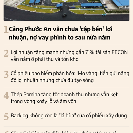
1
Cảng Phước An vẫn chưa 'cập bến' lợi
nhuận, nợ vay phình to sau nửa năm
2
Lợi nhuận tăng mạnh nhưng gần 71% tài sản FECON
vẫn nằm ở phải thu và tồn kho
3
Cổ phiếu bảo hiểm phân hóa: ‘Mỏ vàng’ tiền gửi nâng
đỡ lợi nhuận nhưng chưa đủ tạo sóng
4
Thép Pomina tăng tốc doanh thu nhưng vẫn kẹt
trong vòng xoáy lỗ và âm vốn
5
Backlog không còn là "lá bùa" của cổ phiếu xây dựng