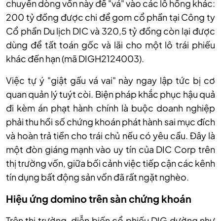
chuyển dòng vốn này để "vá" vào các lỗ hổng khác:
200 tỷ đồng được chi để gom cổ phần tại Công ty
Cổ phần Du lịch DIC và 320,5 tỷ đồng còn lại được
dùng để tất toán gốc và lãi cho một lô trái phiếu
khác đến hạn (mã DIGH2124003).
Việc tự ý "giật gấu vá vai" này ngay lập tức bị cơ
quan quản lý tuýt còi. Biện pháp khắc phục hậu quả
đi kèm án phạt hành chính là buộc doanh nghiệp
phải thu hồi số chứng khoán phát hành sai mục đích
và hoàn trả tiền cho trái chủ nếu có yêu cầu. Đây là
một đòn giáng mạnh vào uy tín của DIC Corp trên
thị trường vốn, giữa bối cảnh việc tiếp cận các kênh
tín dụng bất động sản vốn đã rất ngặt nghèo.
Hiệu ứng domino trên sàn chứng khoán
Trên thị trường, diễn biến cổ phiếu DIG dường như