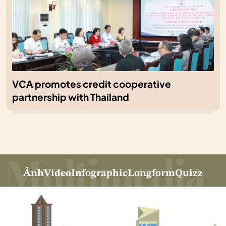
VCA promotes credit cooperative
partnership with Thailand
Ảnh
Video
Infographic
Longform
Quizz