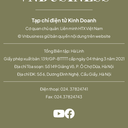
Tạp chí điện tử Kinh Doanh
Cơ quan chủ quản: Liên minh HTX Việt Nam
© Vnbusiness giữ bản quyền nội dung trên website
Tổng Biên tập: Hà Linh
Giấy phép xuất bản: 139/GP-BTTTT cấp ngày 04 tháng 3 năm 2021
Địa chỉ Tòa soạn: Số 149 Giảng Võ, P. Ô Chợ Dừa, Hà Nội
Địa chỉ ĐK: Số 6, Dương Đình Nghệ, Cầu Giấy, Hà Nội
Điện thoại:
024. 37824741
Fax:
024.37824743