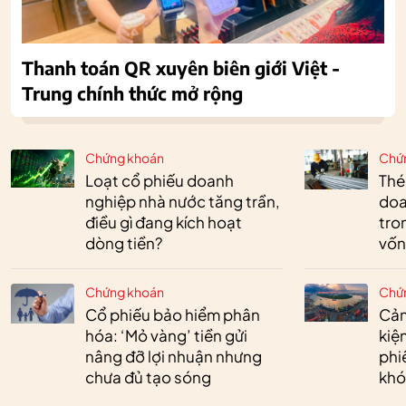
Thanh toán QR xuyên biên giới Việt -
Trung chính thức mở rộng
Chứng khoán
Chứ
Loạt cổ phiếu doanh
Thé
nghiệp nhà nước tăng trần,
doa
điều gì đang kích hoạt
tro
dòng tiền?
vốn
Chứng khoán
Chứ
Cổ phiếu bảo hiểm phân
Cản
hóa: ‘Mỏ vàng’ tiền gửi
kiệ
nâng đỡ lợi nhuận nhưng
phi
chưa đủ tạo sóng
khó