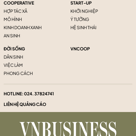
COOPERATIVE
START-UP
HỢP TÁC XÃ
KHỞI NGHIỆP
MÔ HÌNH
Ý TƯỞNG
KINH DOANH XANH
HỆ SINH THÁI
AN SINH
ĐỜI SỐNG
VNCOOP
DÂN SINH
VIỆC LÀM
PHONG CÁCH
HOTLINE:
024. 37824741
LIÊN HỆ QUẢNG CÁO