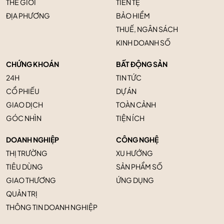
THẾ GIỚI
TIỀN TỆ
ĐỊA PHƯƠNG
BẢO HIỂM
THUẾ, NGÂN SÁCH
KINH DOANH SỐ
CHỨNG KHOÁN
BẤT ĐỘNG SẢN
24H
TIN TỨC
CỔ PHIẾU
DỰ ÁN
GIAO DỊCH
TOÀN CẢNH
GÓC NHÌN
TIỆN ÍCH
DOANH NGHIỆP
CÔNG NGHỆ
THỊ TRƯỜNG
XU HƯỚNG
TIÊU DÙNG
SẢN PHẨM SỐ
GIAO THƯƠNG
ỨNG DỤNG
QUẢN TRỊ
THÔNG TIN DOANH NGHIỆP