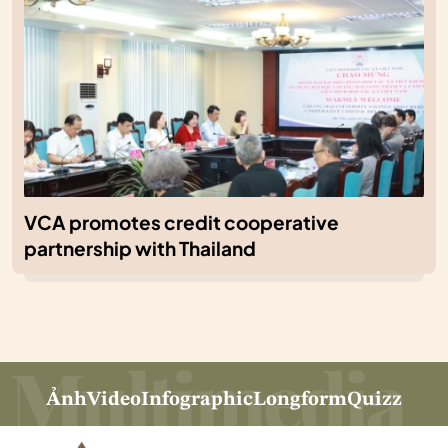
VCA promotes credit cooperative
partnership with Thailand
Ảnh
Video
Infographic
Longform
Quizz