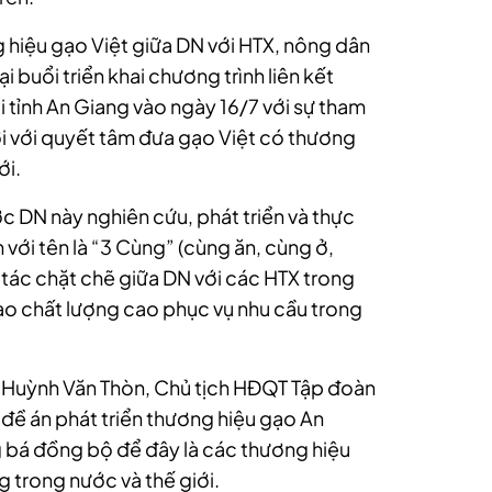
g hiệu gạo Việt giữa DN với HTX, nông dân
i buổi triển khai chương trình liên kết
i tỉnh An Giang vào ngày 16/7 với sự tham
i với quyết tâm đưa gạo Việt có thương
ới.
 DN này nghiên cứu, phát triển và thực
với tên là “3 Cùng” (cùng ăn, cùng ở,
 tác chặt chẽ giữa DN với các HTX trong
ạo chất lượng cao phục vụ nhu cầu trong
g Huỳnh Văn Thòn, Chủ tịch HĐQT Tập đoàn
n đề án phát triển thương hiệu gạo An
 bá đồng bộ để đây là các thương hiệu
g trong nước và thế giới.