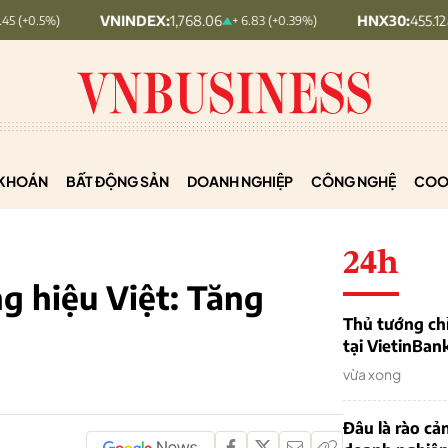
VNINDEX:
1,768.06
HNX30:
455.12
+ 6.83 (+0.39%)
+ 1.63 (+0.36
KHOÁN
BẤT ĐỘNG SẢN
DOANH NGHIỆP
CÔNG NGHỆ
COO
24h
g hiệu Việt: Tăng
Thủ tướng chỉ
tại VietinBan
vừa xong
Đâu là rào cản