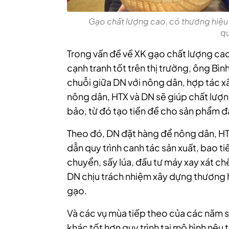
Gạo chất lượng cao, có thương hiệu 
q
Trong vấn đề về XK gạo chất lượng ca
cạnh tranh tốt trên thị trường, ông Bìn
chuỗi giữa DN với nông dân, hợp tác xã
nông dân, HTX và DN sẽ giúp chất lượ
bảo, từ đó tạo tiền đề cho sản phẩm đầ
Theo đó, DN đặt hàng để nông dân, HTX
dẫn quy trình canh tác sản xuất, bao ti
chuyển, sấy lúa, đầu tư máy xay xát c
DN chịu trách nhiệm xây dựng thương h
gạo.
Và các vụ mùa tiếp theo của các năm 
khác tốt hơn quy trình tại mô hình nêu t