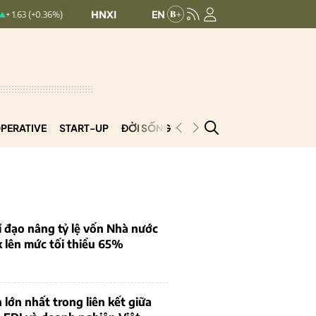
HNXINDEX:
293.44
UPCOMINDEX:
126.99
%)
+ 0.25 (+0.09%)
PERATIVE
START-UP
ĐỜI SỐNG
PODCAST
VNCOOP
 đạo nâng tỷ lệ vốn Nhà nước
k lên mức tối thiểu 65%
 lớn nhất trong liên kết giữa