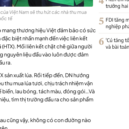
4
trưởng hai
của Việt Nam sẽ thu hút các nhà thu mua
uốc tế
5
FDI tăng m
nghiệp phải
o mang thương hiệu Việt đảm bảo có sức
h đặc biệt nhấn mạnh đến việc liên kết
6
'Cú tăng t
 (HTX). Mối liên kết chặt chẽ giữa người
và bài toá
ng nguyên liệu đầu vào luôn được đảm
u ra.
 sản xuất lúa. Rồi tiếp đến, DN hướng
êu thu mua lúa tươi, chịu trách nhiệm vận
hế biến, lau bóng, tách màu, đóng gói…Và
iệu, tìm thị trường đầu ra cho sản phẩm
sau cũng vậy, không có con đường nào
rên.