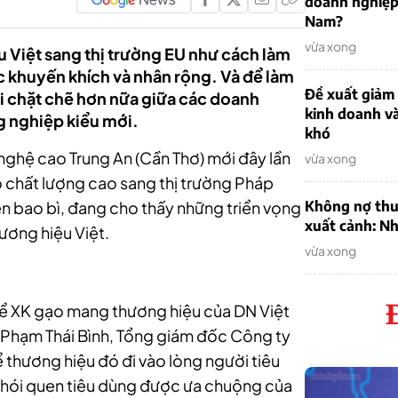
doanh nghiệp
Nam?
vừa xong
 Việt sang thị trường EU như cách làm
 khuyến khích và nhân rộng. Và để làm
Đề xuất giảm
uỗi chặt chẽ hơn nữa giữa các doanh
kinh doanh v
g nghiệp kiểu mới.
khó
hệ cao Trung An (Cần Thơ) mới đây lần
vừa xong
o chất lượng cao sang thị trường Pháp
n bao bì, đang cho thấy những triển vọng
Không nợ thu
xuất cảnh: Nh
ương hiệu Việt.
vừa xong
để XK gạo mang thương hiệu của DN Việt
g Phạm Thái Bình, Tổng giám đốc Công ty
ể thương hiệu đó đi vào lòng người tiêu
 thói quen tiêu dùng được ưa chuộng của