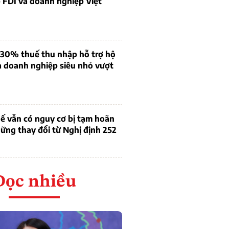
 FDI và doanh nghiệp Việt
 30% thuế thu nhập hỗ trợ hộ
à doanh nghiệp siêu nhỏ vượt
ế vẫn có nguy cơ bị tạm hoãn
ững thay đổi từ Nghị định 252
Đọc nhiều