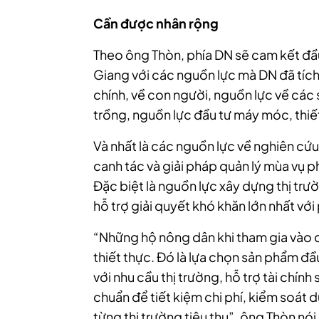
Cần được nhân rộng
Theo ông Thòn, phía DN sẽ cam kết đầ
Giang với các nguồn lực mà DN đã tích 
chính, về con người, nguồn lực về các
trồng, nguồn lực đầu tư máy móc, thiết
Và nhất là các nguồn lực về nghiên cứu
canh tác và giải pháp quản lý mùa vụ 
Đặc biệt là nguồn lực xây dựng thị tr
hỗ trợ giải quyết khó khăn lớn nhất với
“Những hộ nông dân khi tham gia vào 
thiết thực. Đó là lựa chọn sản phẩm đầ
với nhu cầu thị trường, hỗ trợ tài chính
chuẩn để tiết kiệm chi phí, kiểm soát 
từng thị trường tiêu thụ”, ông Thòn nói