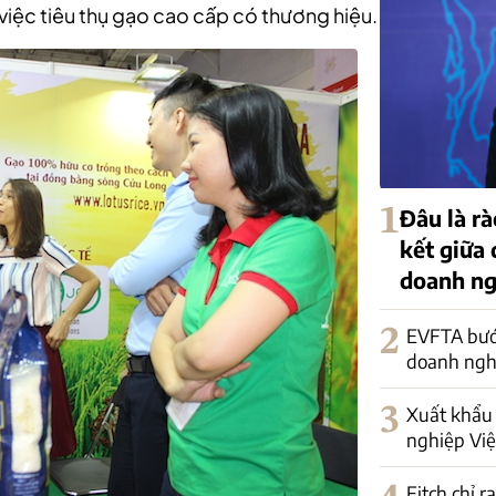
à việc tiêu thụ gạo cao cấp có thương hiệu.
1
Đâu là rà
kết giữa
doanh ng
2
EVFTA bướ
doanh nghi
3
Xuất khẩu 
nghiệp Việ
Fitch chỉ r