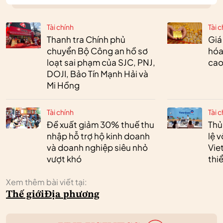
Tài chính
Tài c
Thanh tra Chính phủ
Giá
chuyển Bộ Công an hồ sơ
hóa
loạt sai phạm của SJC, PNJ,
cao
DOJI, Bảo Tín Mạnh Hải và
Mi Hồng
Tài chính
Tài c
Đề xuất giảm 30% thuế thu
Thủ
nhập hỗ trợ hộ kinh doanh
lệ 
và doanh nghiệp siêu nhỏ
Vie
vượt khó
thi
Xem thêm bài viết tại:
Thế giới
Địa phương