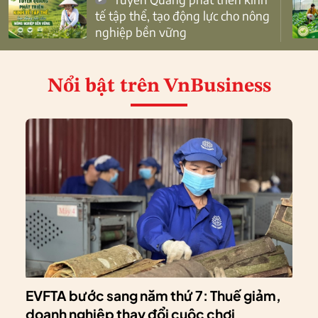
tế tập thể, tạo động lực cho nông
nghiệp bền vững
Nổi bật
trên VnBusiness
EVFTA bước sang năm thứ 7: Thuế giảm,
doanh nghiệp thay đổi cuộc chơi