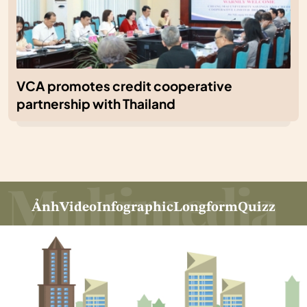
VCA promotes credit cooperative
partnership with Thailand
Ảnh
Video
Infographic
Longform
Quizz