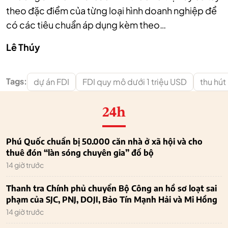
theo đặc điểm của từng loại hình doanh nghiệp để
có các tiêu chuẩn áp dụng kèm theo…
Lê Thúy
Tags:
dự án FDI
FDI quy mô dưới 1 triệu USD
thu hút
24h
Phú Quốc chuẩn bị 50.000 căn nhà ở xã hội và cho
thuê đón “làn sóng chuyên gia” đổ bộ
14 giờ trước
Thanh tra Chính phủ chuyển Bộ Công an hồ sơ loạt sai
phạm của SJC, PNJ, DOJI, Bảo Tín Mạnh Hải và Mi Hồng
14 giờ trước