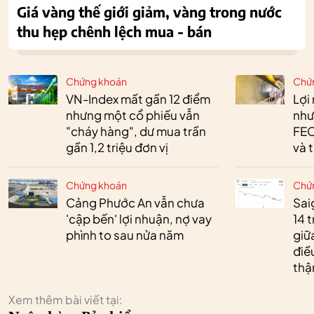
Giá vàng thế giới giảm, vàng trong nước
thu hẹp chênh lệch mua - bán
Chứng khoán
Chứ
VN-Index mất gần 12 điểm
Lợi
nhưng một cổ phiếu vẫn
như
"cháy hàng", dư mua trần
FEC
gần 1,2 triệu đơn vị
và 
Chứng khoán
Chứ
Cảng Phước An vẫn chưa
Sai
'cập bến' lợi nhuận, nợ vay
14 t
phình to sau nửa năm
giữ
điề
thậ
Xem thêm bài viết tại: