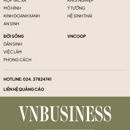
HỢP TÁC XÃ
KHỞI NGHIỆP
MÔ HÌNH
Ý TƯỞNG
KINH DOANH XANH
HỆ SINH THÁI
AN SINH
ĐỜI SỐNG
VNCOOP
DÂN SINH
VIỆC LÀM
PHONG CÁCH
HOTLINE:
024. 37824741
LIÊN HỆ QUẢNG CÁO