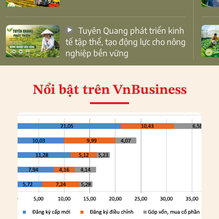
Tuyên Quang phát triển kinh
tế tập thể, tạo động lực cho nông
nghiệp bền vững
Nổi bật
trên VnBusiness