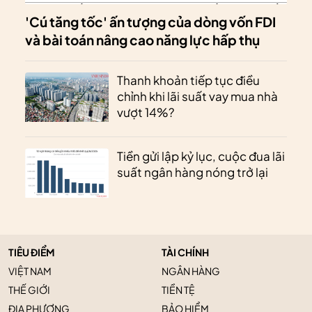
'Cú tăng tốc' ấn tượng của dòng vốn FDI
và bài toán nâng cao năng lực hấp thụ
Thanh khoản tiếp tục điều
chỉnh khi lãi suất vay mua nhà
vượt 14%?
Tiền gửi lập kỷ lục, cuộc đua lãi
suất ngân hàng nóng trở lại
TIÊU ĐIỂM
TÀI CHÍNH
VIỆT NAM
NGÂN HÀNG
THẾ GIỚI
TIỀN TỆ
ĐỊA PHƯƠNG
BẢO HIỂM