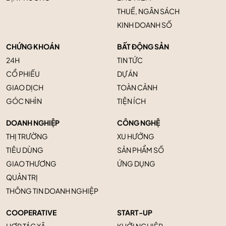
THUẾ, NGÂN SÁCH
KINH DOANH SỐ
CHỨNG KHOÁN
BẤT ĐỘNG SẢN
24H
TIN TỨC
CỔ PHIẾU
DỰ ÁN
GIAO DỊCH
TOÀN CẢNH
GÓC NHÌN
TIỆN ÍCH
DOANH NGHIỆP
CÔNG NGHỆ
THỊ TRƯỜNG
XU HƯỚNG
TIÊU DÙNG
SẢN PHẨM SỐ
GIAO THƯƠNG
ỨNG DỤNG
QUẢN TRỊ
THÔNG TIN DOANH NGHIỆP
COOPERATIVE
START-UP