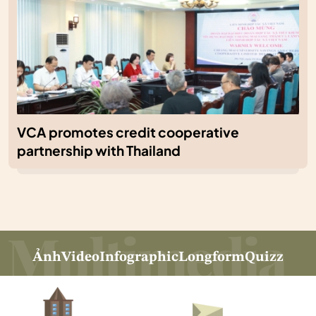
VCA promotes credit cooperative
partnership with Thailand
Ảnh
Video
Infographic
Longform
Quizz