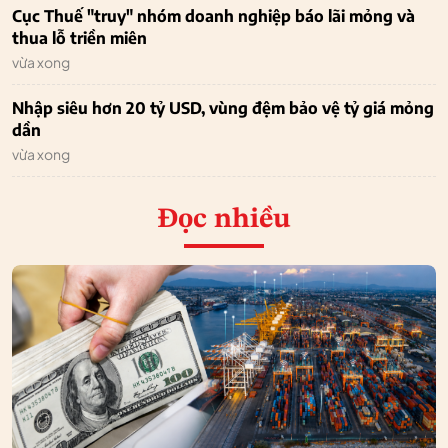
Cục Thuế "truy" nhóm doanh nghiệp báo lãi mỏng và
thua lỗ triền miên
vừa xong
Nhập siêu hơn 20 tỷ USD, vùng đệm bảo vệ tỷ giá mỏng
dần
vừa xong
Đọc nhiều