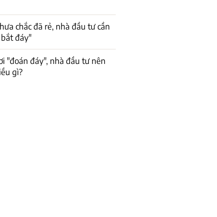
hưa chắc đã rẻ, nhà đầu tư cần
 bắt đáy"
ơi "đoán đáy", nhà đầu tư nên
iều gì?