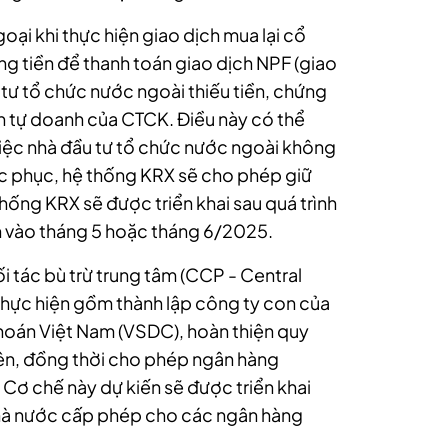
ại khi thực hiện giao dịch mua lại cổ
g tiền để thanh toán giao dịch NPF (giao
tư tổ chức nước ngoài thiếu tiền, chứng
n tự doanh của CTCK. Điều này có thể
việc nhà đầu tư tổ chức nước ngoài
không
hắc phục, hệ thống KRX sẽ cho phép giữ
thống KRX sẽ được triển khai sau quá trình
ến vào tháng 5 hoặc tháng 6/2025.
ối tác bù trừ trung tâm (CCP - Central
thực hiện gồm thành lập công ty con của
khoán Việt Nam (VSDC), hoàn thiện quy
iên, đồng thời cho phép ngân hàng
. Cơ chế này dự kiến sẽ được triển khai
hà nước cấp phép cho các ngân hàng