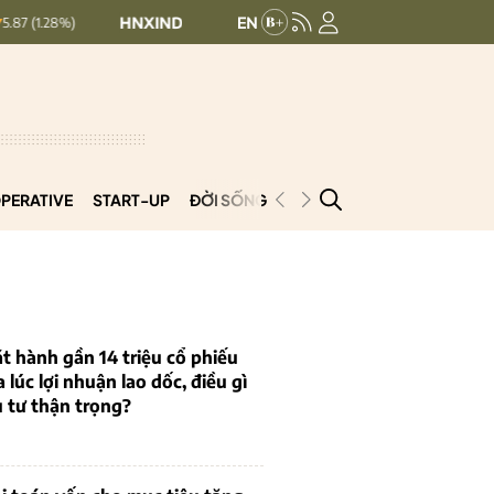
HNXINDEX:
292.64
UPCOMINDEX:
127.17
8.56 (2.84%)
PERATIVE
START-UP
ĐỜI SỐNG
PODCAST
VNCOOP
t hành gần 14 triệu cổ phiếu
a lúc lợi nhuận lao dốc, điều gì
 tư thận trọng?