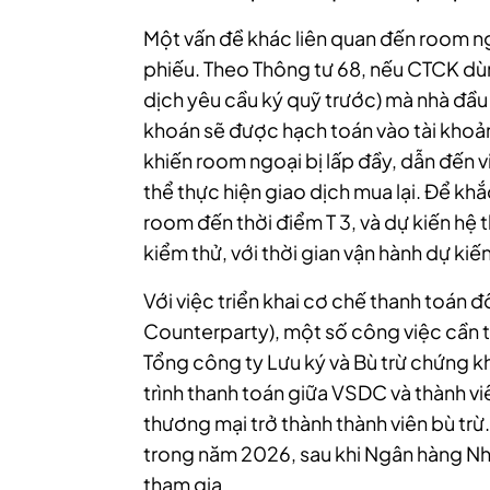
Một vấn đề khác liên quan đến room ngo
phiếu. Theo Thông tư 68, nếu CTCK dùn
dịch yêu cầu ký quỹ trước)
mà nhà đầu 
khoán sẽ được hạch toán vào tài khoả
khiến room ngoại bị lấp đầy, dẫn đến 
thể thực hiện giao dịch mua lại. Để k
room đến thời điểm T 3, và dự kiến hệ 
kiểm thử, với thời gian vận hành dự ki
Với việc triển khai cơ chế thanh toán đ
Counterparty), một số công việc cần 
Tổng công ty Lưu ký và Bù trừ chứng 
trình thanh toán giữa VSDC và thành v
thương mại trở thành thành viên bù trừ
trong năm 2026, sau khi Ngân hàng N
tham gia.