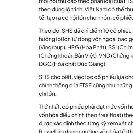
mới nổi thứ cấp theo phân loại của FTS
theo đúng lộ trình, Việt Nam có thể th
tế, tạo ra cơ hội lớn cho nhóm cổ phiế
Theo đó, SHS đã chỉ điểm 10 cổ phiếu t
hưởng lợi lớn từ dòng vốn ngoại bao 
(Vingroup), HPG (Hòa Phát), SSI (Chứ
(Chứng khoán Bản Việt), VND (Chứng k
DGC (Hóa chất Đức Giang).
SHS cho biết, việc lọc cổ phiếu lựa ch
chính thống của FTSE cũng như những ngu
chí lớn.
Thứ nhất, cổ phiếu phải đạt mức vốn hóa
vốn hóa điều chỉnh theo free float) t
được xác định theo từng kỳ xem xét chỉ
Russell áp dụng ngưỡng vốn hóa tối th