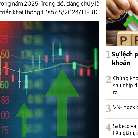
 trong năm 2025. Trong đó, đáng chú ý là
 triển khai Thông tư số 68/2024/TT-BTC.
1
Sự lệch 
khoán
2
Chứng kho
sau nhịp đi
ra
3
VN-Index 
4
Sabeco và 
liệu giảm, 