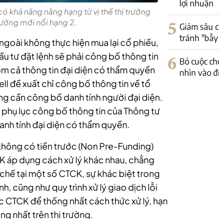
lợi nhuận
ó khả năng nâng hạng từ vị thế thị trường
trường mới nổi hạng 2.
5
Giảm sâu c
tránh "bẫy
ngoài không thực hiện mua lại cổ phiếu,
u tư đặt lệnh sẽ phải công bố thông tin
6
Bỏ cuộc ch
m cả thông tin đại diện có thẩm quyền
nhìn vào đ
ll đề xuất chỉ công bố thông tin về tổ
g cần công bố danh tính người đại diện.
phụ lục công bố thông tin của Thông tư
anh tính đại diện có thẩm quyền.
 không có tiền trước (Non Pre-Funding)
CK áp dụng cách xử lý khác nhau, chẳng
chế tại một số CTCK, sự khác biệt trong
nh, cũng như quy trình xử lý giao dịch lỗi
ác CTCK để thống nhất cách thức xử lý, hạn
ng nhất trên thị trường.