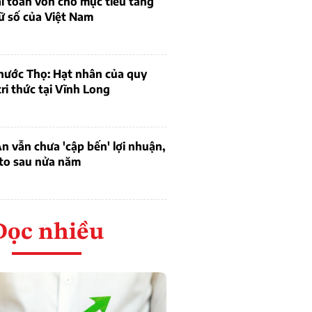
bài toán vốn cho mục tiêu tăng
ữ số của Việt Nam
hước Thọ: Hạt nhân của quy
tri thức tại Vĩnh Long
 vẫn chưa 'cập bến' lợi nhuận,
 to sau nửa năm
Đọc nhiều