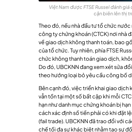
Việt Nam được FTSE Russel đánh giá c
cận biên lên thị 
Theo đó, nếu nhà đầu tư tổ chức nước 
công ty chứng khoán (CTCK) nơi nhà đầ
về giao dịch không thanh toán, bao gồ
của tổ chức. Tuy nhiên, phía FTSE Russe
chức không thanh toán giao dịch, khôn
Do đó, UBCKNN đang xem xét sửa đổi 
theo hướng loại bỏ yêu cầu công bố d
Bên cạnh đó, việc triển khai giao dịch
vẫn tồn tại một số bất cập khi mỗi CT
hạn như danh mục chứng khoán bị hạn 
cách xác định số tiền phải có khi đặt lệ
(fail trade). UBCKNN đã trao đổi với c
chế tối đa sự khác biệt nhằm tạo sự đồ