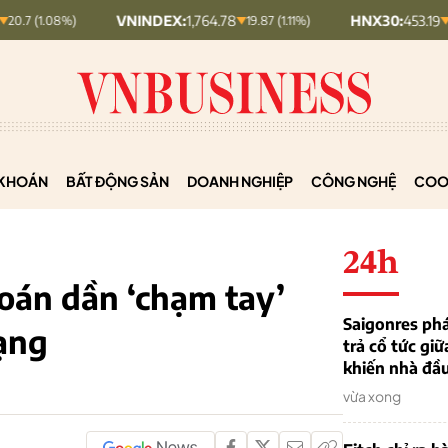
VNINDEX:
1,764.78
HNX30:
453.19
19.87 (1.11%)
5.87 (1.28%)
KHOÁN
BẤT ĐỘNG SẢN
DOANH NGHIỆP
CÔNG NGHỆ
COO
24h
oán dần ‘chạm tay’
Saigonres phá
ạng
trả cổ tức giữ
khiến nhà đầu
vừa xong