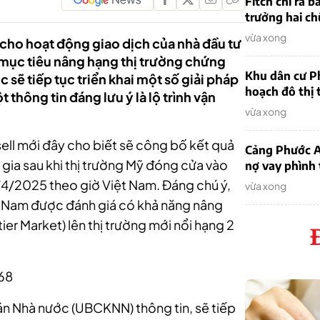
Fitch chỉ ra 
trưởng hai ch
vừa xong
i cho hoạt động giao dịch của nhà đầu tư
mục tiêu nâng hạng thị trường chứng
Khu dân cư P
ẽ tiếp tục triển khai một số giải pháp
hoạch đô thị 
thông tin đáng lưu ý là lộ trình vận
vừa xong
ell mới đây cho biết sẽ công bố kết quả
Cảng Phước An
 gia sau khi thị trường Mỹ đóng cửa vào
nợ vay phình
4/2025 theo giờ Việt Nam. Đáng chú ý,
vừa xong
t Nam được đánh giá có khả năng nâng
tier Market) lên thị trường mới nổi hạng 2
 68
n Nhà nước (UBCKNN) thông tin, sẽ tiếp