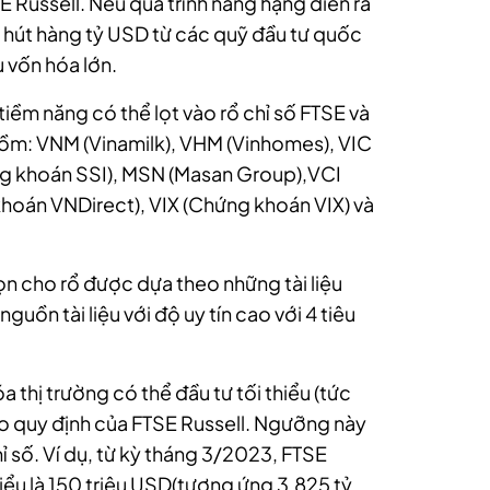
E Russell. Nếu quá trình nâng hạng diễn ra
u hút hàng tỷ USD từ các quỹ đầu tư quốc
u vốn hóa lớn.
iềm năng có thể lọt vào rổ chỉ số FTSE và
gồm: VNM (Vinamilk), VHM (Vinhomes), VIC
ng khoán SSI), MSN (Masan Group),VCI
hoán VNDirect), VIX (Chứng khoán VIX) và
ọn cho rổ được dựa theo những tài liệu
ồn tài liệu với độ uy tín cao với 4 tiêu
 thị trường có thể đầu tư tối thiểu (tức
heo quy định của FTSE Russell. Ngưỡng này
 số. Ví dụ, từ kỳ tháng 3/2023, FTSE
iểu là 150 triệu USD(tương ứng 3.825 tỷ