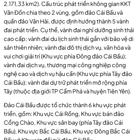
2.171,33 km2). Cấu trúc phát triển không gian KKT
Vân Đồn chia theo 2 vùng, gồm đảo Cái Bầu và
quần đảo Vân Hải, được định hướng thành 5 vành
đai phát triển. Cụ thể, vành đai nghỉ dưỡng sinh thái
cao cấp; vành đai du lịch sinh thái gắn với bảo vệ di
sản thiên nhiên; vành đai đô thị dịch vụ, văn hóa và
vui chơi giải trí (Khu vực phía Đông đảo Cái Bầu);
vành đai dịch vụ, thương mại công nghiệp công
nghệ cao và dịch vụ hậu cần (Khu vực phía Tây đảo
Cái Bầu); vành đai dự trữ phát triển mở rộng phía
Tây (thuộc địa giới TP Cẩm Phả và huyện Tiên Yên).
Đảo Cái Bầu được tổ chức thành 6 khu vực phát
triển, gồm: Khu vực Cái Rồng, Khu vực bán đảo
Cổng Chào, Khu vực sân bay (phía Tây đảo Cái
Bầu), Khu vực Bắc Cái Bầu, Khu vực Đông Bắc Cái
Bầu và Khu vực đồi núi đảo Cái Bầu.