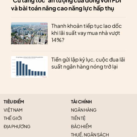
'Cú tăng tốc' ấn tượng của dòng vốn FDI
và bài toán nâng cao năng lực hấp thụ
Thanh khoản tiếp tục lao dốc
khi lãi suất vay mua nhà vượt
14%?
Tiền gửi lập kỷ lục, cuộc đua lãi
suất ngân hàng nóng trở lại
TIÊU ĐIỂM
TÀI CHÍNH
VIỆT NAM
NGÂN HÀNG
THẾ GIỚI
TIỀN TỆ
ĐỊA PHƯƠNG
BẢO HIỂM
THUẾ, NGÂN SÁCH