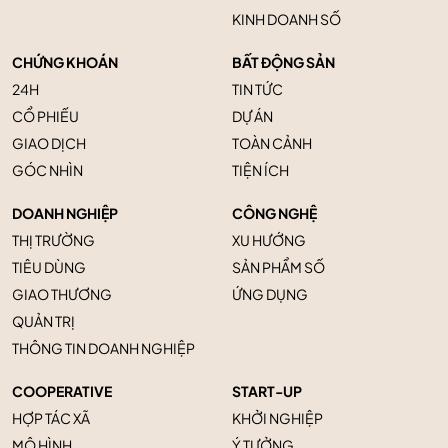
KINH DOANH SỐ
CHỨNG KHOÁN
BẤT ĐỘNG SẢN
24H
TIN TỨC
CỔ PHIẾU
DỰ ÁN
GIAO DỊCH
TOÀN CẢNH
GÓC NHÌN
TIỆN ÍCH
DOANH NGHIỆP
CÔNG NGHỆ
THỊ TRƯỜNG
XU HƯỚNG
TIÊU DÙNG
SẢN PHẨM SỐ
GIAO THƯƠNG
ỨNG DỤNG
QUẢN TRỊ
THÔNG TIN DOANH NGHIỆP
COOPERATIVE
START-UP
HỢP TÁC XÃ
KHỞI NGHIỆP
MÔ HÌNH
Ý TƯỞNG