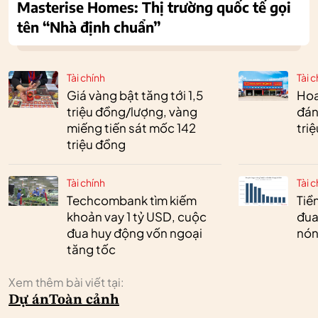
Masterise Homes: Thị trường quốc tế gọi
tên “Nhà định chuẩn”
Tài chính
Tài c
Giá vàng bật tăng tới 1,5
Hoa 
triệu đồng/lượng, vàng
đán
miếng tiến sát mốc 142
tri
triệu đồng
Tài chính
Tài c
Techcombank tìm kiếm
Tiền
khoản vay 1 tỷ USD, cuộc
đua
đua huy động vốn ngoại
nóng
tăng tốc
Xem thêm bài viết tại:
Dự án
Toàn cảnh