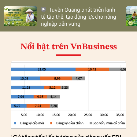
Tuyên Quang phát triển kinh
tế tập thể, tạo động lực cho nông
nghiệp bền vững
Nổi bật
trên VnBusiness