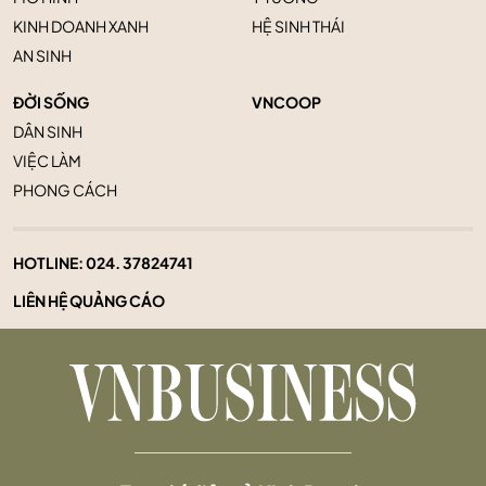
KINH DOANH XANH
HỆ SINH THÁI
AN SINH
ĐỜI SỐNG
VNCOOP
DÂN SINH
VIỆC LÀM
PHONG CÁCH
HOTLINE:
024. 37824741
LIÊN HỆ QUẢNG CÁO