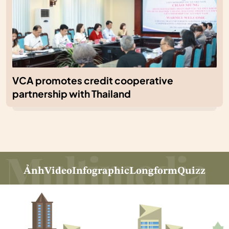
VCA promotes credit cooperative
partnership with Thailand
Ảnh
Video
Infographic
Longform
Quizz