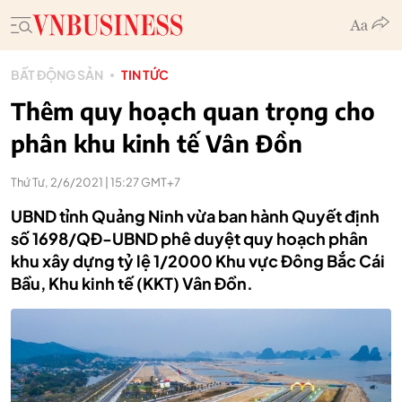
BẤT ĐỘNG SẢN
TIN TỨC
Thêm quy hoạch quan trọng cho
phân khu kinh tế Vân Đồn
Thứ Tư, 2/6/2021 | 15:27 GMT+7
UBND tỉnh Quảng Ninh vừa ban hành Quyết định
số 1698/QĐ-UBND phê duyệt quy hoạch phân
khu xây dựng tỷ lệ 1/2000 Khu vực Đông Bắc Cái
Bầu, Khu kinh tế (KKT) Vân Đồn.