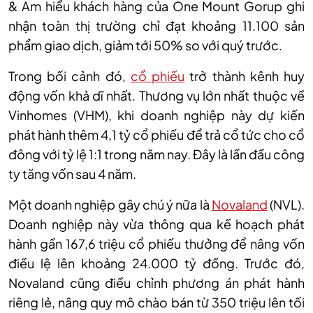
& Am hiểu khách hàng của One Mount Gorup ghi
nhận toàn thị trường chỉ đạt khoảng 11.100 sản
phẩm giao dịch, giảm tới 50% so với quý trước.
Trong bối cảnh đó,
cổ phiếu
trở thành kênh huy
động vốn khả dĩ nhất.
T
hương vụ lớn nhất thuộc về
Vinhomes
(VHM)
, khi doanh nghiệp này dự kiến
phát hành thêm 4,1 tỷ cổ phiếu để trả cổ tức cho cổ
đông với tỷ lệ 1:1 trong năm nay. Đây là lần đầu công
ty tăng vốn sau 4 năm.
Một doanh nghiệp gây chú ý
nữa
là
Novaland
(NVL)
.
Doanh nghiệp này vừa thông qua kế hoạch phát
hành gần 167,6 triệu cổ phiếu thưởng để nâng vốn
điều lệ lên khoảng 24.000 tỷ đồng. Trước đó,
Novaland cũng điều chỉnh phương án phát hành
riêng lẻ, nâng quy mô chào bán từ 350 triệu lên tối