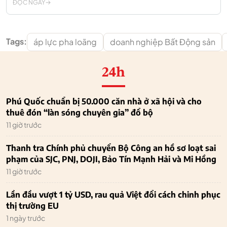
ĐỌC NGAY
Tags:
áp lực pha loãng
doanh nghiệp Bất Động sản
24h
Phú Quốc chuẩn bị 50.000 căn nhà ở xã hội và cho
thuê đón “làn sóng chuyên gia” đổ bộ
11 giờ trước
Thanh tra Chính phủ chuyển Bộ Công an hồ sơ loạt sai
phạm của SJC, PNJ, DOJI, Bảo Tín Mạnh Hải và Mi Hồng
11 giờ trước
Lần đầu vượt 1 tỷ USD, rau quả Việt đổi cách chinh phục
thị trường EU
1 ngày trước