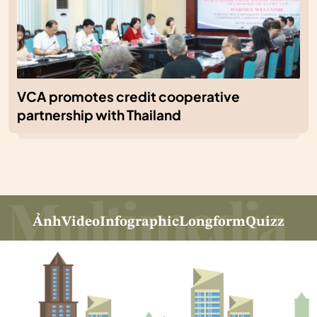
VCA promotes credit cooperative
partnership with Thailand
Ảnh
Video
Infographic
Longform
Quizz