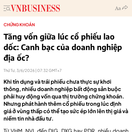
CHỨNG KHOÁN
Tăng vốn giữa lúc cổ phiếu lao
dốc: Canh bạc của doanh nghiệp
địa ốc?
Thứ Tư, 3/6/2026 | 07:32 GMT+7
Khi tín dụng và trái phiếu chưa thực sự khơi
thông, nhiều doanh nghiệp bất động sản buộc
phải huy động vốn qua thị trường chứng khoán.
Nhưng phát hành thêm cổ phiếu trong lúc định
giá ở vùng thấp có thể tạo sức ép lớn lên thị giá và
niềm tin nhà đầu tư.
Từ VHM, NVL đến DIG, DXG hay PDR, nhiều doanh