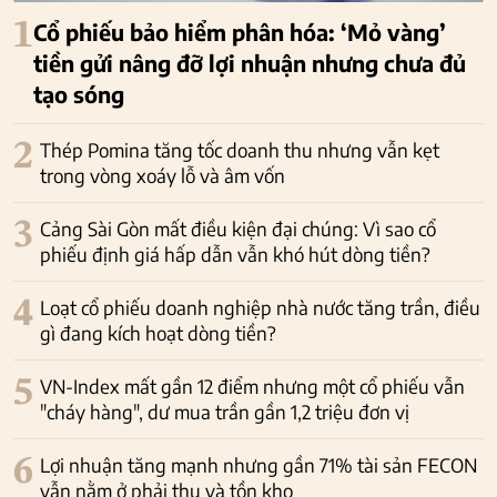
1
Cổ phiếu bảo hiểm phân hóa: ‘Mỏ vàng’
tiền gửi nâng đỡ lợi nhuận nhưng chưa đủ
tạo sóng
2
Thép Pomina tăng tốc doanh thu nhưng vẫn kẹt
trong vòng xoáy lỗ và âm vốn
3
Cảng Sài Gòn mất điều kiện đại chúng: Vì sao cổ
phiếu định giá hấp dẫn vẫn khó hút dòng tiền?
4
Loạt cổ phiếu doanh nghiệp nhà nước tăng trần, điều
gì đang kích hoạt dòng tiền?
5
VN-Index mất gần 12 điểm nhưng một cổ phiếu vẫn
"cháy hàng", dư mua trần gần 1,2 triệu đơn vị
6
Lợi nhuận tăng mạnh nhưng gần 71% tài sản FECON
vẫn nằm ở phải thu và tồn kho