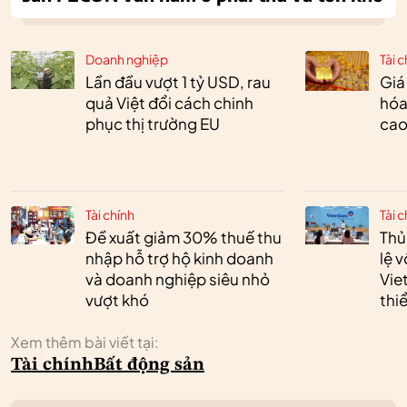
Doanh nghiệp
Tài c
Lần đầu vượt 1 tỷ USD, rau
Giá
quả Việt đổi cách chinh
hóa
phục thị trường EU
cao
Tài chính
Tài c
Đề xuất giảm 30% thuế thu
Thủ
nhập hỗ trợ hộ kinh doanh
lệ 
và doanh nghiệp siêu nhỏ
Vie
vượt khó
thi
Xem thêm bài viết tại:
Tài chính
Bất động sản