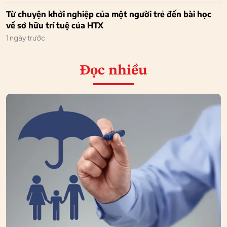
Từ chuyện khởi nghiệp của một người trẻ đến bài học
về sở hữu trí tuệ của HTX
1 ngày trước
Đọc nhiều