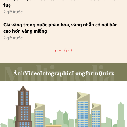
tuệ
2 giờ trước
Giá vàng trong nước phân hóa, vàng nhẫn có nơi bán
cao hơn vàng miếng
2 giờ trước
XEM TẤT CẢ
Ảnh
Video
Infographic
Longform
Quizz