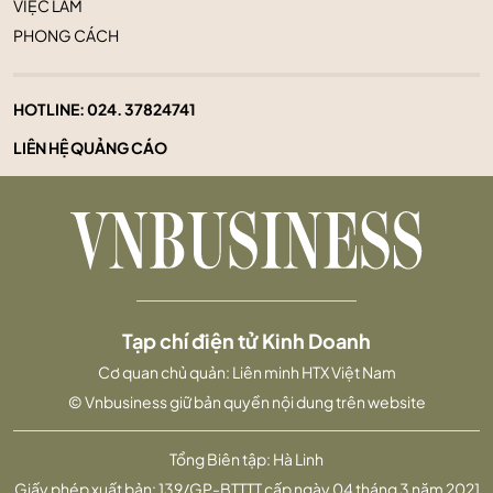
VIỆC LÀM
PHONG CÁCH
HOTLINE:
024. 37824741
LIÊN HỆ QUẢNG CÁO
Tạp chí điện tử Kinh Doanh
Cơ quan chủ quản: Liên minh HTX Việt Nam
© Vnbusiness giữ bản quyền nội dung trên website
Tổng Biên tập: Hà Linh
Giấy phép xuất bản: 139/GP-BTTTT cấp ngày 04 tháng 3 năm 2021