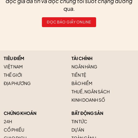
độc giả đã tin và đọc chúng tôi suốt chặng đường
qua.
ĐỌC BÁO GIẤY ONLINE
TIÊU ĐIỂM
TÀI CHÍNH
VIỆT NAM
NGÂN HÀNG
THẾ GIỚI
TIỀN TỆ
ĐỊA PHƯƠNG
BẢO HIỂM
THUẾ, NGÂN SÁCH
KINH DOANH SỐ
CHỨNG KHOÁN
BẤT ĐỘNG SẢN
24H
TIN TỨC
CỔ PHIẾU
DỰ ÁN
GIAO DỊCH
TOÀN CẢNH