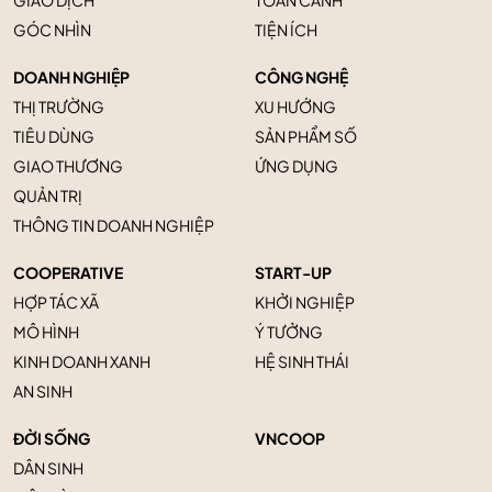
GÓC NHÌN
TIỆN ÍCH
DOANH NGHIỆP
CÔNG NGHỆ
THỊ TRƯỜNG
XU HƯỚNG
TIÊU DÙNG
SẢN PHẨM SỐ
GIAO THƯƠNG
ỨNG DỤNG
QUẢN TRỊ
THÔNG TIN DOANH NGHIỆP
COOPERATIVE
START-UP
HỢP TÁC XÃ
KHỞI NGHIỆP
MÔ HÌNH
Ý TƯỞNG
KINH DOANH XANH
HỆ SINH THÁI
AN SINH
ĐỜI SỐNG
VNCOOP
DÂN SINH