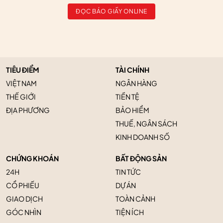
ĐỌC BÁO GIẤY ONLINE
TIÊU ĐIỂM
TÀI CHÍNH
VIỆT NAM
NGÂN HÀNG
THẾ GIỚI
TIỀN TỆ
ĐỊA PHƯƠNG
BẢO HIỂM
THUẾ, NGÂN SÁCH
KINH DOANH SỐ
CHỨNG KHOÁN
BẤT ĐỘNG SẢN
24H
TIN TỨC
CỔ PHIẾU
DỰ ÁN
GIAO DỊCH
TOÀN CẢNH
GÓC NHÌN
TIỆN ÍCH