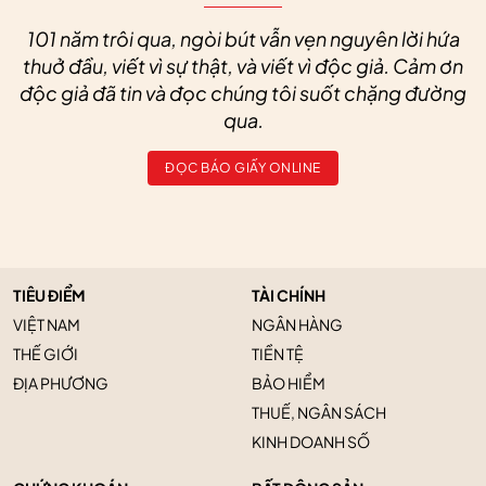
101 năm trôi qua, ngòi bút vẫn vẹn nguyên lời hứa
thuở đầu, viết vì sự thật, và viết vì độc giả. Cảm ơn
độc giả đã tin và đọc chúng tôi suốt chặng đường
qua.
ĐỌC BÁO GIẤY ONLINE
TIÊU ĐIỂM
TÀI CHÍNH
VIỆT NAM
NGÂN HÀNG
THẾ GIỚI
TIỀN TỆ
ĐỊA PHƯƠNG
BẢO HIỂM
THUẾ, NGÂN SÁCH
KINH DOANH SỐ