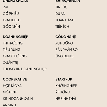
CHỨNG KHOÁN
BẤT ĐỘNG SẢN
24H
TIN TỨC
CỔ PHIẾU
DỰ ÁN
GIAO DỊCH
TOÀN CẢNH
GÓC NHÌN
TIỆN ÍCH
DOANH NGHIỆP
CÔNG NGHỆ
THỊ TRƯỜNG
XU HƯỚNG
TIÊU DÙNG
SẢN PHẨM SỐ
GIAO THƯƠNG
ỨNG DỤNG
QUẢN TRỊ
THÔNG TIN DOANH NGHIỆP
COOPERATIVE
START-UP
HỢP TÁC XÃ
KHỞI NGHIỆP
MÔ HÌNH
Ý TƯỞNG
KINH DOANH XANH
HỆ SINH THÁI
AN SINH