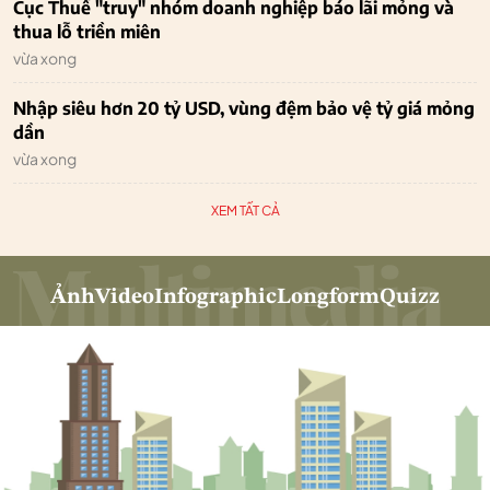
Cục Thuế "truy" nhóm doanh nghiệp báo lãi mỏng và
thua lỗ triền miên
vừa xong
Nhập siêu hơn 20 tỷ USD, vùng đệm bảo vệ tỷ giá mỏng
dần
vừa xong
XEM TẤT CẢ
Ảnh
Video
Infographic
Longform
Quizz