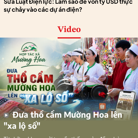
Sửa Luật Điện lực: Làm sao để vốn tỷ USD thực
sự chảy vào các dự án điện?
Video
Đưa thổ cẩm Mường Hoa lên
"xa lộ số"