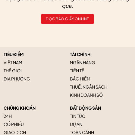
qua.
ĐỌC BÁO GIẤY ONLINE
TIÊU ĐIỂM
TÀI CHÍNH
VIỆT NAM
NGÂN HÀNG
THẾ GIỚI
TIỀN TỆ
ĐỊA PHƯƠNG
BẢO HIỂM
THUẾ, NGÂN SÁCH
KINH DOANH SỐ
CHỨNG KHOÁN
BẤT ĐỘNG SẢN
24H
TIN TỨC
CỔ PHIẾU
DỰ ÁN
GIAO DỊCH
TOÀN CẢNH