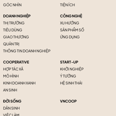
GÓC NHÌN
TIỆN ÍCH
DOANH NGHIỆP
CÔNG NGHỆ
THỊ TRƯỜNG
XU HƯỚNG
TIÊU DÙNG
SẢN PHẨM SỐ
GIAO THƯƠNG
ỨNG DỤNG
QUẢN TRỊ
THÔNG TIN DOANH NGHIỆP
COOPERATIVE
START-UP
HỢP TÁC XÃ
KHỞI NGHIỆP
MÔ HÌNH
Ý TƯỞNG
KINH DOANH XANH
HỆ SINH THÁI
AN SINH
ĐỜI SỐNG
VNCOOP
DÂN SINH
VIỆC LÀM