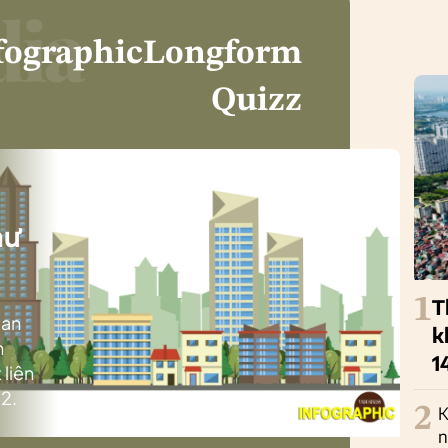
fographic
Longform
Quizz
i
hư
1
T
ban
k
h
1
 liên
2.
2
K
n