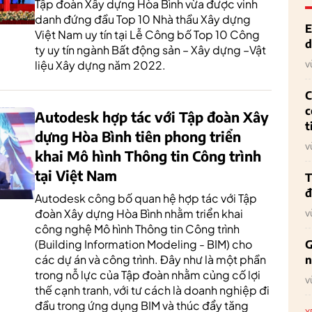
Tập đoàn Xây dựng Hòa Bình vừa được vinh
danh đứng đầu Top 10 Nhà thầu Xây dựng
E
Việt Nam uy tín tại Lễ Công bố Top 10 Công
d
ty uy tín ngành Bất động sản – Xây dựng –Vật
v
liệu Xây dựng năm 2022.
C
c
Autodesk hợp tác với Tập đoàn Xây
t
dựng Hòa Bình tiên phong triển
v
khai Mô hình Thông tin Công trình
tại Việt Nam
T
đ
Autodesk công bố quan hệ hợp tác với Tập
v
đoàn Xây dựng Hòa Bình nhằm triển khai
công nghệ Mô hình Thông tin Công trình
(Building Information Modeling - BIM) cho
G
các dự án và công trình. Đây như là một phần
n
trong nỗ lực của Tập đoàn nhằm củng cố lợi
v
thế cạnh tranh, với tư cách là doanh nghiệp đi
đầu trong ứng dụng BIM và thúc đẩy tăng