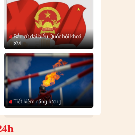
Bầu cử đại biểu Quốc hội khoá
#
XVI
Tiết kiệm năng lượng
#
24h