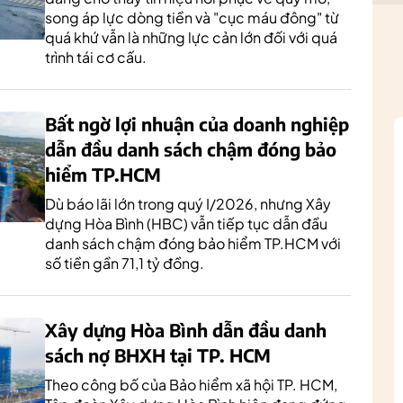
song áp lực dòng tiền và "cục máu đông" từ
quá khứ vẫn là những lực cản lớn đối với quá
trình tái cơ cấu.
Bất ngờ lợi nhuận của doanh nghiệp
dẫn đầu danh sách chậm đóng bảo
hiểm TP.HCM
Dù báo lãi lớn trong quý I/2026, nhưng Xây
dựng Hòa Bình (HBC) vẫn tiếp tục dẫn đầu
danh sách chậm đóng bảo hiểm TP.HCM với
số tiền gần 71,1 tỷ đồng.
Xây dựng Hòa Bình dẫn đầu danh
sách nợ BHXH tại TP. HCM
Theo công bố của Bảo hiểm xã hội TP. HCM,