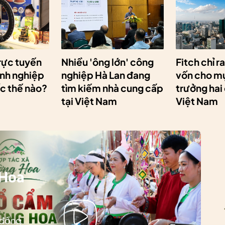
rực tuyến
Nhiều 'ông lớn' công
Fitch chỉ r
anh nghiệp
nghiệp Hà Lan đang
vốn cho mụ
ốc thế nào?
tìm kiếm nhà cung cấp
trưởng hai
tại Việt Nam
Việt Nam
 Hoa
 đồng