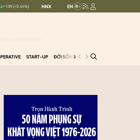
HNXINDEX:
293.41
UPCOMINDEX:
126.79
+ 0.22 (+0.08%)
PERATIVE
START-UP
ĐỜI SỐNG
PODCAST
VNCOOP