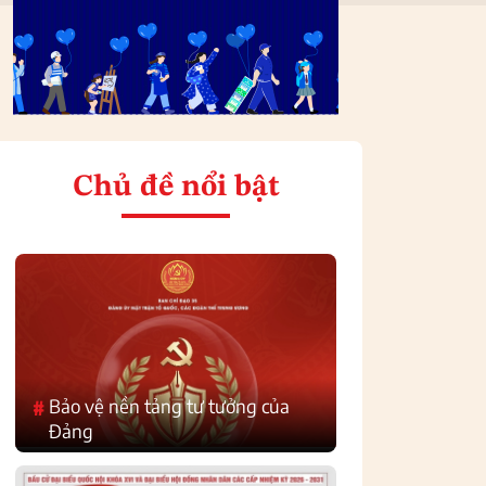
Chủ đề nổi bật
Bảo vệ nền tảng tư tưởng của
#
Đảng