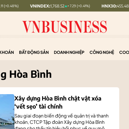
VNINDEX:
1,768.52
HNX30:
455.48
+ 7.29 (+0.41%)
+ 1.99 (+0.44%)
KHOÁN
BẤT ĐỘNG SẢN
DOANH NGHIỆP
CÔNG NGHỆ
COO
ng Hòa Bình
Xây dựng Hòa Bình chật vật xóa
‘vết sẹo’ tài chính
Sau giai đoạn biến động về quản trị và thanh
khoản, CTCP Tập đoàn Xây dựng Hòa Bình
đang cho thấy tín hiệu hồi phục về quy mô,