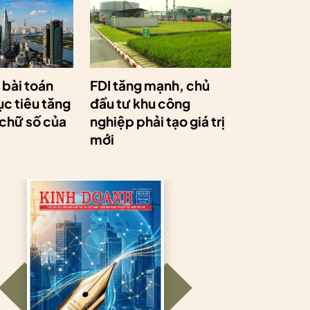
a bài toán
FDI tăng mạnh, chủ
c tiêu tăng
đầu tư khu công
 chữ số của
nghiệp phải tạo giá trị
mới