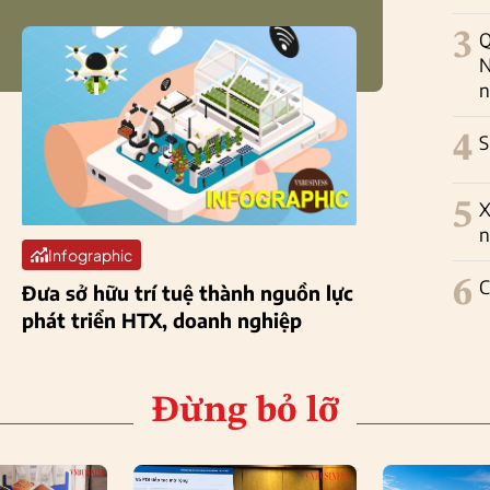
3
Q
N
n
4
S
5
X
n
Infographic
6
C
Đưa sở hữu trí tuệ thành nguồn lực
phát triển HTX, doanh nghiệp
Đừng bỏ lỡ