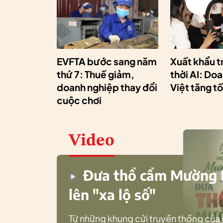
EVFTA bước sang năm
Xuất khẩu t
thứ 7: Thuế giảm,
thời AI: Do
doanh nghiệp thay đổi
Việt tăng t
cuộc chơi
Video
Đưa thổ cẩm Mường
lên "xa lộ số"
Từ những khung cửi truyền thống của