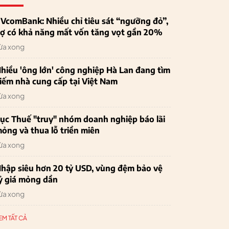
VcomBank: Nhiều chỉ tiêu sát “ngưỡng đỏ”,
ợ có khả năng mất vốn tăng vọt gần 20%
ừa xong
hiều 'ông lớn' công nghiệp Hà Lan đang tìm
iếm nhà cung cấp tại Việt Nam
ừa xong
ục Thuế "truy" nhóm doanh nghiệp báo lãi
ỏng và thua lỗ triền miên
ừa xong
hập siêu hơn 20 tỷ USD, vùng đệm bảo vệ
ỷ giá mỏng dần
ừa xong
EM TẤT CẢ