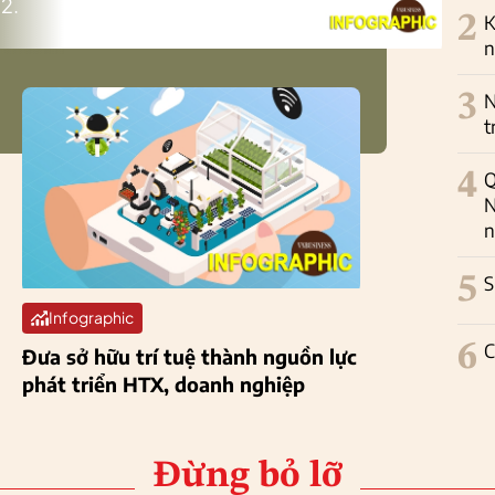
2.
2
K
n
3
N
t
4
Q
N
n
5
S
Infographic
6
C
Đưa sở hữu trí tuệ thành nguồn lực
phát triển HTX, doanh nghiệp
Đừng bỏ lỡ