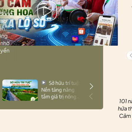
 đồng
Lào
ên
ướng
 nhờ
uyển
Sở hữu trí tuệ:
Nền tảng nâng
tầm giá trị nông
101 n
sản Thái Nguyên
hứa th
Cảm ơ