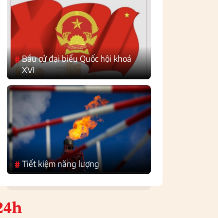
Bầu cử đại biểu Quốc hội khoá
#
XVI
Tiết kiệm năng lượng
#
24h