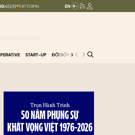
HNXINDEX:
292.64
UPCOMINDEX:
127.17
8.56 (2.84%)
PERATIVE
START-UP
ĐỜI SỐNG
PODCAST
VNCOOP