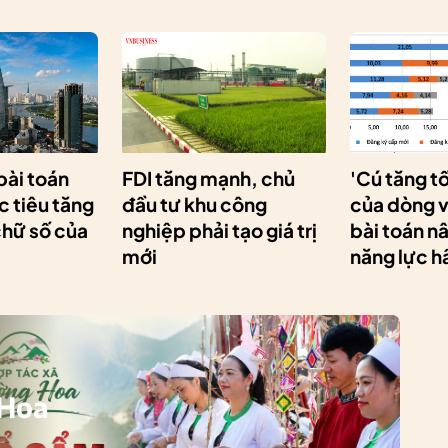
 bài toán
FDI tăng mạnh, chủ
'Cú tăng t
 tiêu tăng
đầu tư khu công
của dòng v
chữ số của
nghiệp phải tạo giá trị
bài toán n
mới
năng lực h
 Hoa