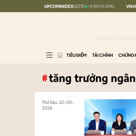
UPCOMINDEX:
127.17
VN30:
1,902.79
+ 0.03 (+0.02%)
20.7 (1.08
TIÊU ĐIỂM
TÀI CHÍNH
CHỨNG 
tăng trưởng ngân
#
Thứ Sáu, 22-05-
2026