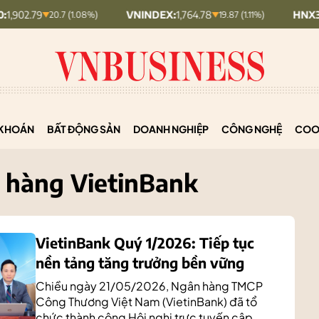
VNINDEX:
1,764.78
HNX30:
453.19
%)
19.87 (1.11%)
5.87 (1.28%)
KHOÁN
BẤT ĐỘNG SẢN
DOANH NGHIỆP
CÔNG NGHỆ
COO
 hàng VietinBank
VietinBank Quý 1/2026: Tiếp tục
nền tảng tăng trưởng bền vững
Chiều ngày 21/05/2026, Ngân hàng TMCP
Công Thương Việt Nam (VietinBank) đã tổ
chức thành công Hội nghị trực tuyến cập