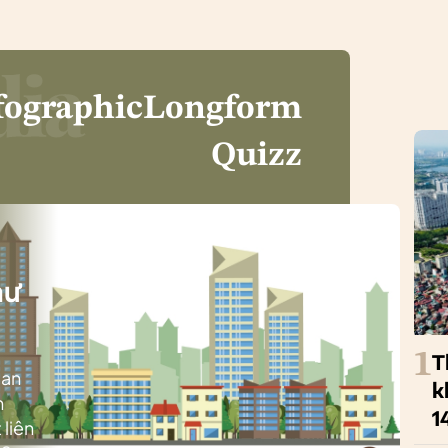
fographic
Longform
Quizz
i
hư
1
T
ban
k
h
1
 liên