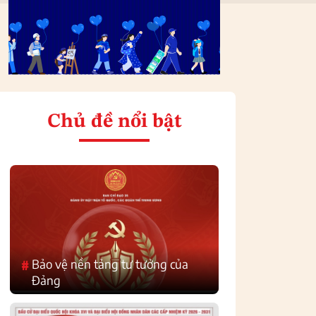
Chủ đề nổi bật
Bảo vệ nền tảng tư tưởng của
#
Đảng