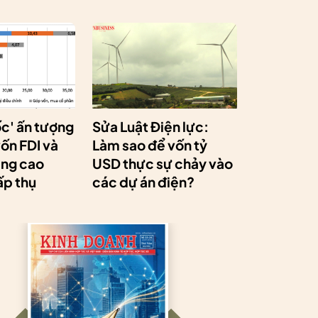
ốc' ấn tượng
Sửa Luật Điện lực:
ốn FDI và
Làm sao để vốn tỷ
âng cao
USD thực sự chảy vào
ấp thụ
các dự án điện?