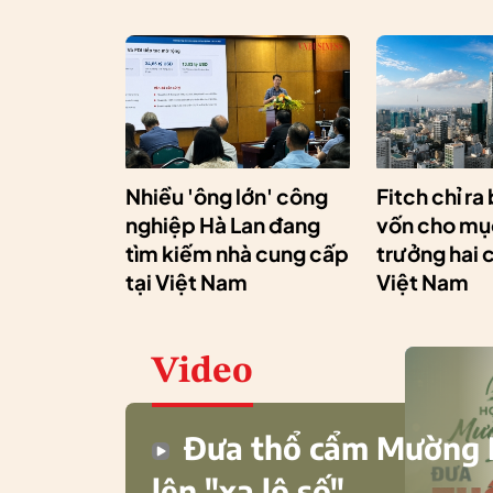
Nhiều 'ông lớn' công
Fitch chỉ ra
nghiệp Hà Lan đang
vốn cho mục
tìm kiếm nhà cung cấp
trưởng hai 
tại Việt Nam
Việt Nam
Video
Đưa thổ cẩm Mường
lên "xa lộ số"