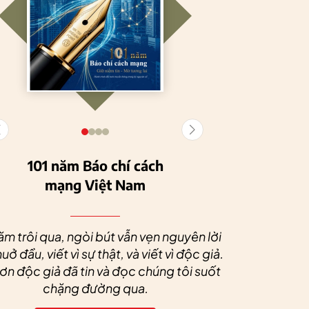
101 năm Báo chí cách
mạng Việt Nam
Tuyên Quang
HTX Nông
phát triển kinh tế
nghiệp hữu cơ
Nhân dịp 
tập thể, tạo động
Tiên Dương: Kh
Quý độc g
ăm trôi qua, ngòi bút vẫn vẹn nguyên lời
lực cho nông
nông nghiệp x
tác xã sức
uở đầu, viết vì sự thật, và viết vì độc giả.
nghiệp bền vững
tạo nên thương
dài và 
n độc giả đã tin và đọc chúng tôi suốt
hiệu
chặng đường qua.