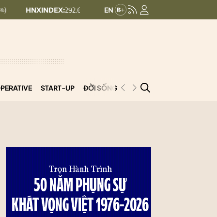
INDEX:
292.64
UPCOMINDEX:
127.17
8.56 (2.84%)
+ 0.03 (+0.02%)
PERATIVE
START-UP
ĐỜI SỐNG
PODCAST
VNCOOP