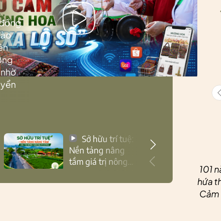
 đồng
Lào
ên
ướng
 nhờ
uyển
Sở hữu trí tuệ:
Nền tảng nâng
tầm giá trị nông
101 n
sản Thái Nguyên
hứa th
Cảm ơ