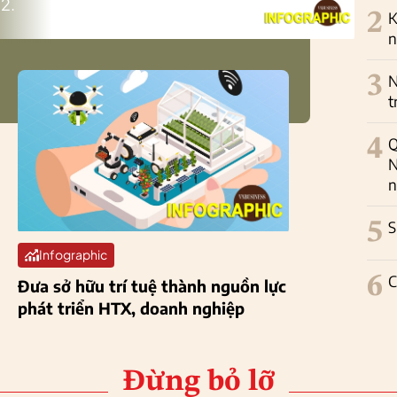
2.
2
K
n
3
N
t
4
Q
N
n
5
S
Infographic
6
C
Đưa sở hữu trí tuệ thành nguồn lực
phát triển HTX, doanh nghiệp
Đừng bỏ lỡ