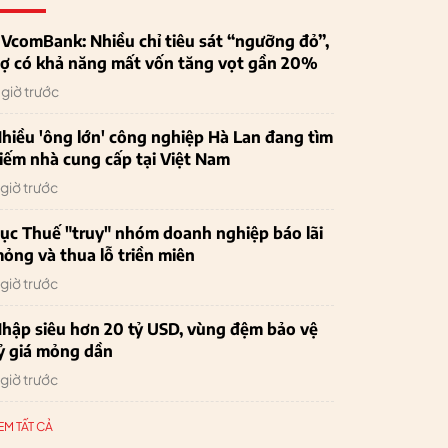
VcomBank: Nhiều chỉ tiêu sát “ngưỡng đỏ”,
ợ có khả năng mất vốn tăng vọt gần 20%
 giờ trước
hiều 'ông lớn' công nghiệp Hà Lan đang tìm
iếm nhà cung cấp tại Việt Nam
 giờ trước
ục Thuế "truy" nhóm doanh nghiệp báo lãi
ỏng và thua lỗ triền miên
 giờ trước
hập siêu hơn 20 tỷ USD, vùng đệm bảo vệ
ỷ giá mỏng dần
 giờ trước
EM TẤT CẢ