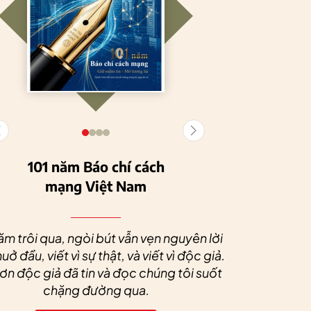
101 năm Báo chí cách
mạng Việt Nam
Tuyên Quang
HTX Nông
phát triển kinh tế
nghiệp hữu cơ
Nhân dịp 
tập thể, tạo động
Tiên Dương: Kh
Quý độc g
ăm trôi qua, ngòi bút vẫn vẹn nguyên lời
lực cho nông
nông nghiệp x
tác xã sức
uở đầu, viết vì sự thật, và viết vì độc giả.
nghiệp bền vững
tạo nên thương
dài và 
n độc giả đã tin và đọc chúng tôi suốt
hiệu
chặng đường qua.