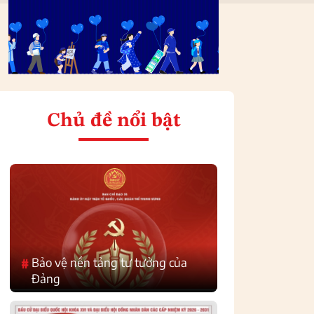
Chủ đề nổi bật
Bảo vệ nền tảng tư tưởng của
#
Đảng