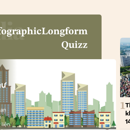
fographic
Longform
Quizz
i
hư
1
T
ban
k
h
1
 liên