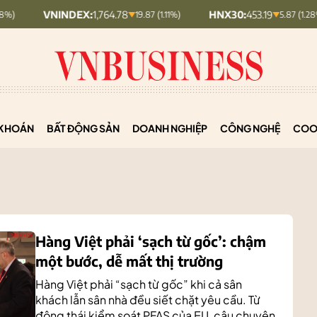
INDEX:
1,764.78
HNX30:
453.19
HNX
19.87 (1.11%)
5.87 (1.28%)
KHOÁN
BẤT ĐỘNG SẢN
DOANH NGHIỆP
CÔNG NGHỆ
COO
Hàng Việt phải ‘sạch từ gốc’: chậm
một bước, dễ mất thị trường
Hàng Việt phải “sạch từ gốc” khi cả sân
khách lẫn sân nhà đều siết chặt yêu cầu. Từ
động thái kiểm soát PFAS của EU, câu chuyện