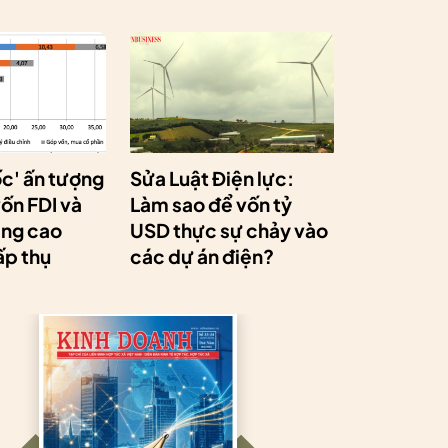
ốc' ấn tượng
Sửa Luật Điện lực:
ốn FDI và
Làm sao để vốn tỷ
âng cao
USD thực sự chảy vào
ấp thụ
các dự án điện?