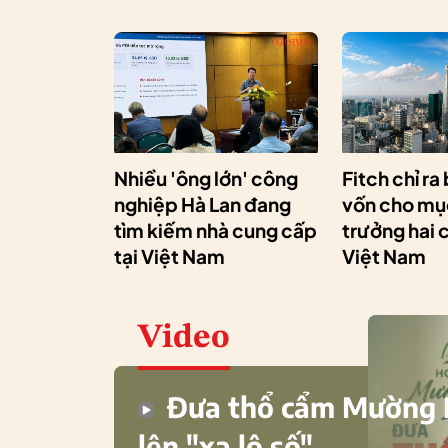
Nhiều 'ông lớn' công
Fitch chỉ ra
nghiệp Hà Lan đang
vốn cho mục
tìm kiếm nhà cung cấp
trưởng hai 
tại Việt Nam
Việt Nam
Video
Đưa thổ cẩm Mường
lên "xa lộ số"