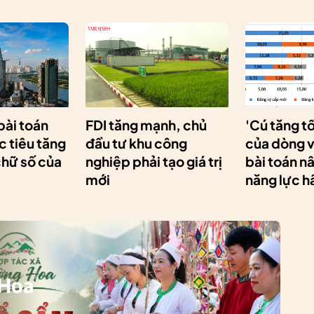
 bài toán
FDI tăng mạnh, chủ
'Cú tăng t
 tiêu tăng
đầu tư khu công
của dòng v
chữ số của
nghiệp phải tạo giá trị
bài toán n
mới
năng lực h
 Hoa