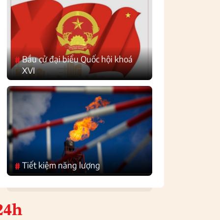
Bầu cử đại biểu Quốc hội khoá
#
XVI
Tiết kiệm năng lượng
#
24h