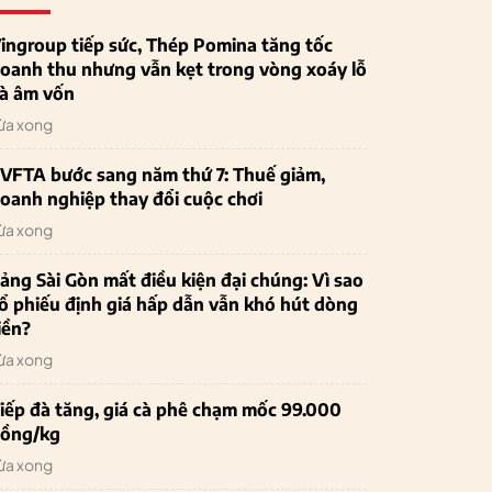
ingroup tiếp sức, Thép Pomina tăng tốc
oanh thu nhưng vẫn kẹt trong vòng xoáy lỗ
à âm vốn
ừa xong
VFTA bước sang năm thứ 7: Thuế giảm,
oanh nghiệp thay đổi cuộc chơi
ừa xong
ảng Sài Gòn mất điều kiện đại chúng: Vì sao
ổ phiếu định giá hấp dẫn vẫn khó hút dòng
iền?
ừa xong
iếp đà tăng, giá cà phê chạm mốc 99.000
ồng/kg
ừa xong