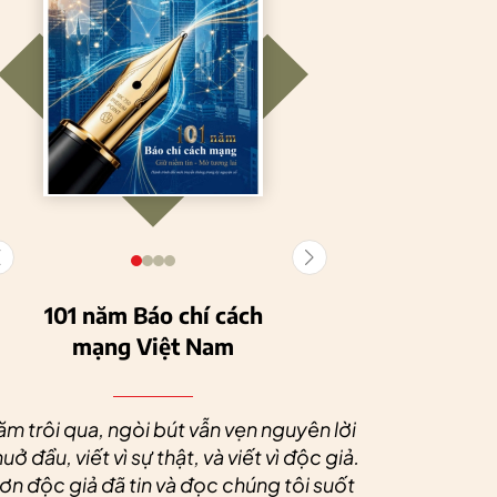
101 năm Báo chí cách
mạng Việt Nam
Tuyên Quang
HTX Nông
phát triển kinh tế
nghiệp hữu cơ
Nhân dịp 
tập thể, tạo động
Tiên Dương: Kh
Quý độc g
ăm trôi qua, ngòi bút vẫn vẹn nguyên lời
lực cho nông
nông nghiệp x
tác xã sức
uở đầu, viết vì sự thật, và viết vì độc giả.
nghiệp bền vững
tạo nên thương
dài và 
n độc giả đã tin và đọc chúng tôi suốt
hiệu