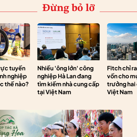
Đừng bỏ lỡ
rực tuyến
Nhiều 'ông lớn' công
Fitch chỉ r
anh nghiệp
nghiệp Hà Lan đang
vốn cho mụ
ốc thế nào?
tìm kiếm nhà cung cấp
trưởng hai
tại Việt Nam
Việt Nam