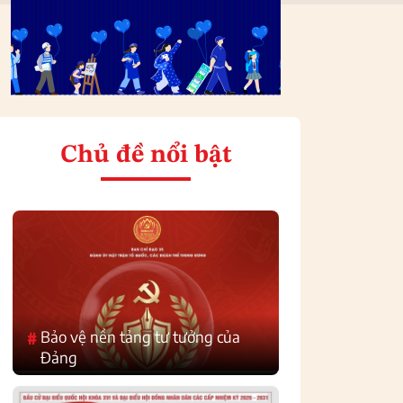
Chủ đề nổi bật
Bảo vệ nền tảng tư tưởng của
#
Đảng