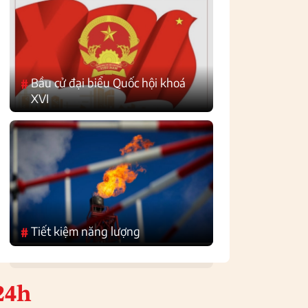
Bầu cử đại biểu Quốc hội khoá
#
XVI
Tiết kiệm năng lượng
#
24h