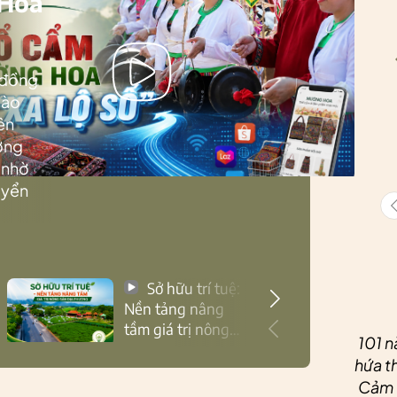
 Hoa
 đồng
Lào
ên
ướng
 nhờ
uyển
Sở hữu trí tuệ:
Nền tảng nâng
tầm giá trị nông
101 n
sản Thái Nguyên
hứa th
Cảm ơ