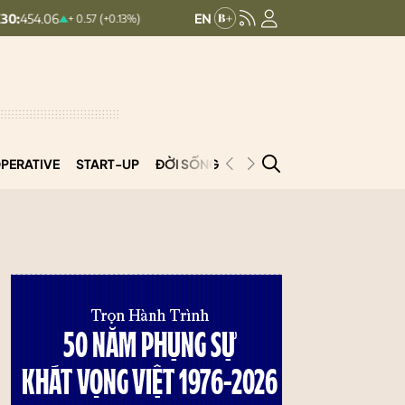
HNXINDEX:
292.73
UPCOMINDEX:
+ 0.57 (+0.13%)
0.46 (0.16%)
PERATIVE
START-UP
ĐỜI SỐNG
PODCAST
VNCOOP