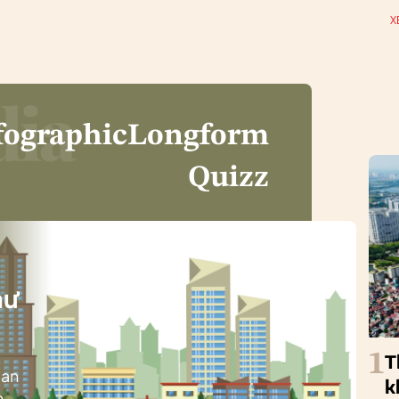
X
fographic
Longform
Quizz
i
hư
1
T
ban
k
h