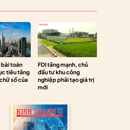
a bài toán
FDI tăng mạnh, chủ
c tiêu tăng
đầu tư khu công
 chữ số của
nghiệp phải tạo giá trị
mới