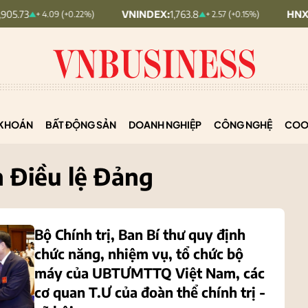
VNINDEX:
1,763.8
HNX30:
454.06
+ 4.09 (+0.22%)
+ 2.57 (+0.15%)
KHOÁN
BẤT ĐỘNG SẢN
DOANH NGHIỆP
CÔNG NGHỆ
COO
h Điều lệ Đảng
Bộ Chính trị, Ban Bí thư quy định
chức năng, nhiệm vụ, tổ chức bộ
máy của UBTƯMTTQ Việt Nam, các
cơ quan T.Ư của đoàn thể chính trị -