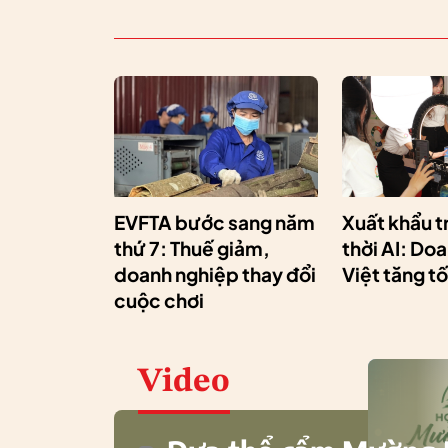
EVFTA bước sang năm
Xuất khẩu t
thứ 7: Thuế giảm,
thời AI: Do
doanh nghiệp thay đổi
Việt tăng t
cuộc chơi
Video