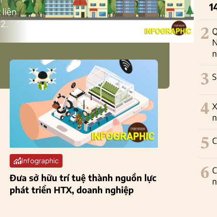
1
 liên
2.
2
Q
N
n
3
S
4
X
n
5
C
Infographic
6
C
Đưa sở hữu trí tuệ thành nguồn lực
n
phát triển HTX, doanh nghiệp