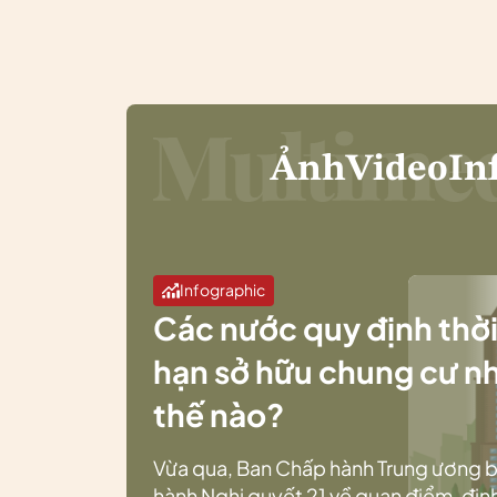
Ảnh
Video
In
Infographic
Các nước quy định thờ
hạn sở hữu chung cư n
thế nào?
Vừa qua, Ban Chấp hành Trung ương 
hành Nghị quyết 21 về quan điểm, địn