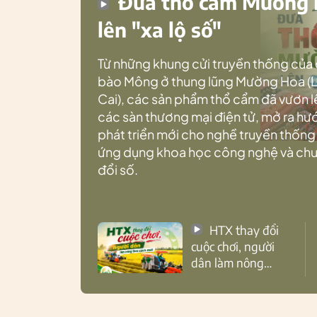
Đưa thổ cẩm Mường
lên "xa lộ số"
Từ những khung cửi truyền thống của
bào Mông ở thung lũng Mường Hoa (
Cai), các sản phẩm thổ cẩm đã vươn l
các sàn thương mại điện tử, mở ra h
phát triển mới cho nghề truyền thống
ứng dụng khoa học công nghệ và ch
đổi số.
HTX thay đổi
cuộc chơi, người
dân làm nông
theo cách mới