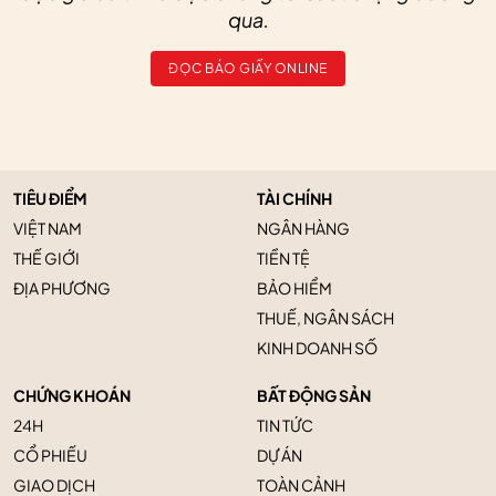
qua.
ĐỌC BÁO GIẤY ONLINE
TIÊU ĐIỂM
TÀI CHÍNH
VIỆT NAM
NGÂN HÀNG
THẾ GIỚI
TIỀN TỆ
ĐỊA PHƯƠNG
BẢO HIỂM
THUẾ, NGÂN SÁCH
KINH DOANH SỐ
CHỨNG KHOÁN
BẤT ĐỘNG SẢN
24H
TIN TỨC
CỔ PHIẾU
DỰ ÁN
GIAO DỊCH
TOÀN CẢNH