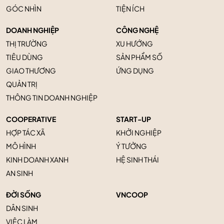
GÓC NHÌN
TIỆN ÍCH
DOANH NGHIỆP
CÔNG NGHỆ
THỊ TRƯỜNG
XU HƯỚNG
TIÊU DÙNG
SẢN PHẨM SỐ
GIAO THƯƠNG
ỨNG DỤNG
QUẢN TRỊ
THÔNG TIN DOANH NGHIỆP
COOPERATIVE
START-UP
HỢP TÁC XÃ
KHỞI NGHIỆP
MÔ HÌNH
Ý TƯỞNG
KINH DOANH XANH
HỆ SINH THÁI
AN SINH
ĐỜI SỐNG
VNCOOP
DÂN SINH
VIỆC LÀM