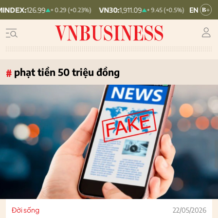
6.99
VN30:
1,911.09
VNINDEX:
1,768.06
+ 0.29 (+0.23%)
+ 9.45 (+0.5%)
phạt tiền 50 triệu đồng
#
Đời sống
22/05/2026