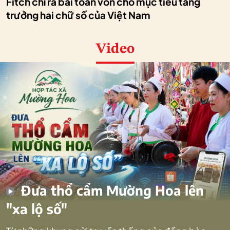
Fitch chỉ ra bài toán vốn cho mục tiêu tăng
trưởng hai chữ số của Việt Nam
Video
Đưa thổ cẩm Mường Hoa lên
"xa lộ số"