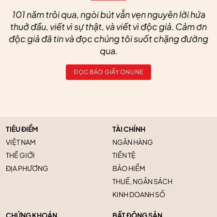
101 năm trôi qua, ngòi bút vẫn vẹn nguyên lời hứa
thuở đầu, viết vì sự thật, và viết vì độc giả. Cảm ơn
độc giả đã tin và đọc chúng tôi suốt chặng đường
qua.
ĐỌC BÁO GIẤY ONLINE
TIÊU ĐIỂM
TÀI CHÍNH
VIỆT NAM
NGÂN HÀNG
THẾ GIỚI
TIỀN TỆ
ĐỊA PHƯƠNG
BẢO HIỂM
THUẾ, NGÂN SÁCH
KINH DOANH SỐ
CHỨNG KHOÁN
BẤT ĐỘNG SẢN