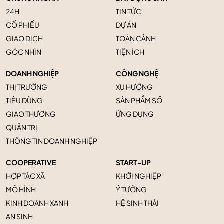
24H
TIN TỨC
CỔ PHIẾU
DỰ ÁN
GIAO DỊCH
TOÀN CẢNH
GÓC NHÌN
TIỆN ÍCH
DOANH NGHIỆP
CÔNG NGHỆ
THỊ TRƯỜNG
XU HƯỚNG
TIÊU DÙNG
SẢN PHẨM SỐ
GIAO THƯƠNG
ỨNG DỤNG
QUẢN TRỊ
THÔNG TIN DOANH NGHIỆP
COOPERATIVE
START-UP
HỢP TÁC XÃ
KHỞI NGHIỆP
MÔ HÌNH
Ý TƯỞNG
KINH DOANH XANH
HỆ SINH THÁI
AN SINH