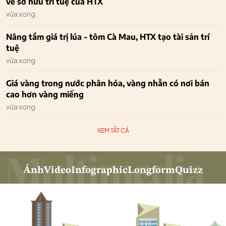
về sở hữu trí tuệ của HTX
vừa xong
Nâng tầm giá trị lúa - tôm Cà Mau, HTX tạo tài sản trí
tuệ
vừa xong
Giá vàng trong nước phân hóa, vàng nhẫn có nơi bán
cao hơn vàng miếng
vừa xong
XEM TẤT CẢ
Ảnh
Video
Infographic
Longform
Quizz