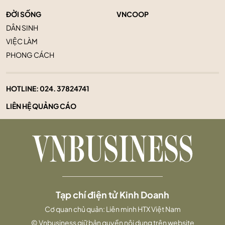
ĐỜI SỐNG
VNCOOP
DÂN SINH
VIỆC LÀM
PHONG CÁCH
HOTLINE:
024. 37824741
LIÊN HỆ QUẢNG CÁO
Tạp chí điện tử Kinh Doanh
Cơ quan chủ quản: Liên minh HTX Việt Nam
© Vnbusiness giữ bản quyền nội dung trên website