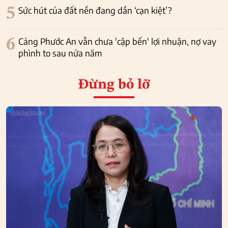
5
Sức hút của đất nền đang dần ‘cạn kiệt’?
6
Cảng Phước An vẫn chưa 'cập bến' lợi nhuận, nợ vay
phình to sau nửa năm
Đừng bỏ lỡ