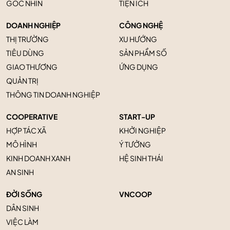
GÓC NHÌN
TIỆN ÍCH
DOANH NGHIỆP
CÔNG NGHỆ
THỊ TRƯỜNG
XU HƯỚNG
TIÊU DÙNG
SẢN PHẨM SỐ
GIAO THƯƠNG
ỨNG DỤNG
QUẢN TRỊ
THÔNG TIN DOANH NGHIỆP
COOPERATIVE
START-UP
HỢP TÁC XÃ
KHỞI NGHIỆP
MÔ HÌNH
Ý TƯỞNG
KINH DOANH XANH
HỆ SINH THÁI
AN SINH
ĐỜI SỐNG
VNCOOP
DÂN SINH
VIỆC LÀM