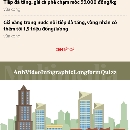
Tiếp đà tăng, giá cà phê chạm mốc 99.000 đồng/kg
vừa xong
Giá vàng trong nước nối tiếp đà tăng, vàng nhẫn có
thêm tới 1,5 triệu đồng/lượng
vừa xong
XEM TẤT CẢ
Ảnh
Video
Infographic
Longform
Quizz