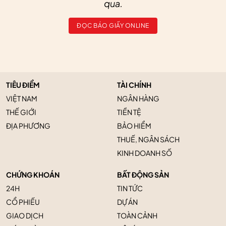
qua.
ĐỌC BÁO GIẤY ONLINE
TIÊU ĐIỂM
TÀI CHÍNH
VIỆT NAM
NGÂN HÀNG
THẾ GIỚI
TIỀN TỆ
ĐỊA PHƯƠNG
BẢO HIỂM
THUẾ, NGÂN SÁCH
KINH DOANH SỐ
CHỨNG KHOÁN
BẤT ĐỘNG SẢN
24H
TIN TỨC
CỔ PHIẾU
DỰ ÁN
GIAO DỊCH
TOÀN CẢNH