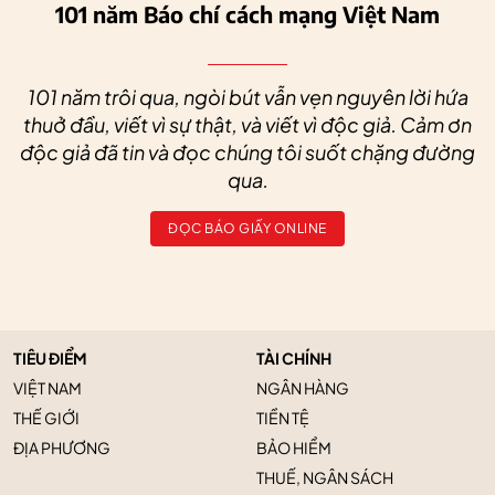
101 năm Báo chí cách mạng Việt Nam
101 năm trôi qua, ngòi bút vẫn vẹn nguyên lời hứa
thuở đầu, viết vì sự thật, và viết vì độc giả. Cảm ơn
độc giả đã tin và đọc chúng tôi suốt chặng đường
qua.
ĐỌC BÁO GIẤY ONLINE
TIÊU ĐIỂM
TÀI CHÍNH
VIỆT NAM
NGÂN HÀNG
THẾ GIỚI
TIỀN TỆ
ĐỊA PHƯƠNG
BẢO HIỂM
THUẾ, NGÂN SÁCH