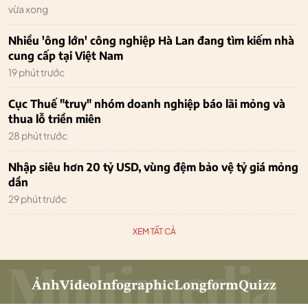
vừa xong
Nhiều 'ông lớn' công nghiệp Hà Lan đang tìm kiếm nhà
cung cấp tại Việt Nam
19 phút trước
Cục Thuế "truy" nhóm doanh nghiệp báo lãi mỏng và
thua lỗ triền miên
28 phút trước
Nhập siêu hơn 20 tỷ USD, vùng đệm bảo vệ tỷ giá mỏng
dần
29 phút trước
XEM TẤT CẢ
Ảnh
Video
Infographic
Longform
Quizz