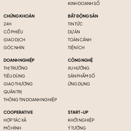
KINH DOANH SỐ
CHỨNG KHOÁN
BẤT ĐỘNG SẢN
24H
TIN TỨC
CỔ PHIẾU
DỰ ÁN
GIAO DỊCH
TOÀN CẢNH
GÓC NHÌN
TIỆN ÍCH
DOANH NGHIỆP
CÔNG NGHỆ
THỊ TRƯỜNG
XU HƯỚNG
TIÊU DÙNG
SẢN PHẨM SỐ
GIAO THƯƠNG
ỨNG DỤNG
QUẢN TRỊ
THÔNG TIN DOANH NGHIỆP
COOPERATIVE
START-UP
HỢP TÁC XÃ
KHỞI NGHIỆP
MÔ HÌNH
Ý TƯỞNG