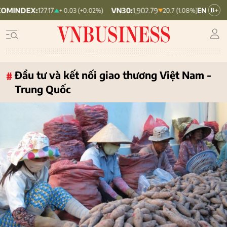
X:
127.17
VN30:
1,902.79
VNINDEX:
1,764
+ 0.03 (+0.02%)
20.7 (1.08%)
Đầu tư và kết nối giao thương Việt Nam -
#
Trung Quốc