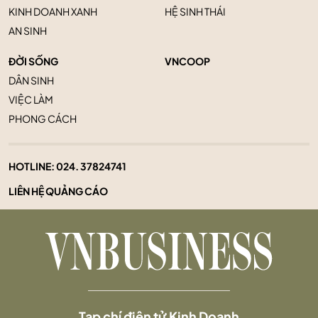
KINH DOANH XANH
HỆ SINH THÁI
AN SINH
ĐỜI SỐNG
VNCOOP
DÂN SINH
VIỆC LÀM
PHONG CÁCH
HOTLINE:
024. 37824741
LIÊN HỆ QUẢNG CÁO
Tạp chí điện tử Kinh Doanh