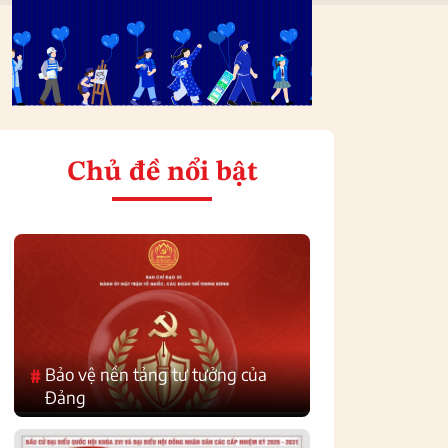
Chủ đề nổi bật
Bảo vệ nền tảng tư tưởng của
#
Đảng