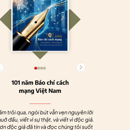
101 năm Báo chí cách
mạng Việt Nam
Tuyên Quang
HTX Nông
phát triển kinh tế
nghiệp hữu cơ
Nhân dịp 
tập thể, tạo động
Tiên Dương: Kh
Quý độc g
ăm trôi qua, ngòi bút vẫn vẹn nguyên lời
lực cho nông
nông nghiệp x
tác xã sức
uở đầu, viết vì sự thật, và viết vì độc giả.
nghiệp bền vững
tạo nên thương
dài và 
n độc giả đã tin và đọc chúng tôi suốt
hiệu