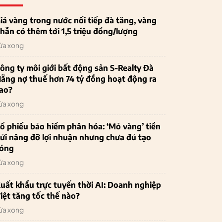
iá vàng trong nước nối tiếp đà tăng, vàng
hẫn có thêm tới 1,5 triệu đồng/lượng
ừa xong
ông ty môi giới bất động sản S-Realty Đà
ẵng nợ thuế hơn 74 tỷ đồng hoạt động ra
ao?
ừa xong
ổ phiếu bảo hiểm phân hóa: ‘Mỏ vàng’ tiền
ửi nâng đỡ lợi nhuận nhưng chưa đủ tạo
óng
ừa xong
uất khẩu trực tuyến thời AI: Doanh nghiệp
iệt tăng tốc thế nào?
ừa xong