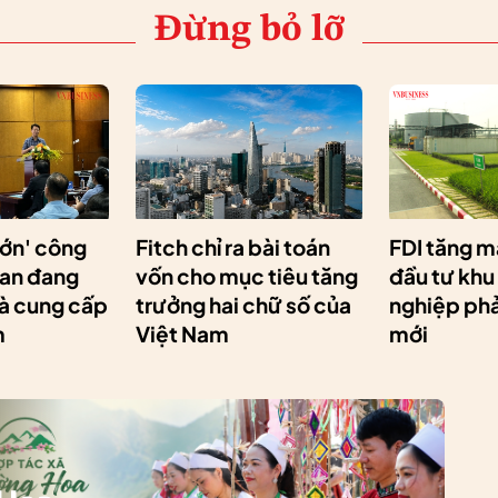
Đừng bỏ lỡ
lớn' công
Fitch chỉ ra bài toán
FDI tăng m
Lan đang
vốn cho mục tiêu tăng
đầu tư khu
hà cung cấp
trưởng hai chữ số của
nghiệp phải
m
Việt Nam
mới