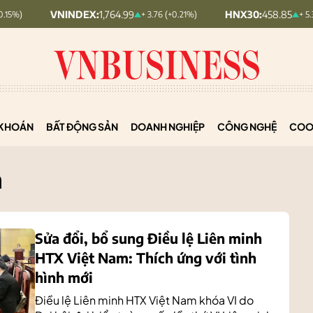
NDEX:
1,764.99
HNX30:
458.85
+ 3.76 (+0.21%)
+ 5.36 (+1.18%)
KHOÁN
BẤT ĐỘNG SẢN
DOANH NGHIỆP
CÔNG NGHỆ
COO
n
Sửa đổi, bổ sung Điều lệ Liên minh
HTX Việt Nam: Thích ứng với tình
hình mới
Điều lệ Liên minh HTX Việt Nam khóa VI do