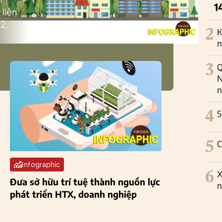
1
 liên
2.
2
K
n
3
Q
N
n
4
S
5
C
Infographic
6
X
Đưa sở hữu trí tuệ thành nguồn lực
n
phát triển HTX, doanh nghiệp