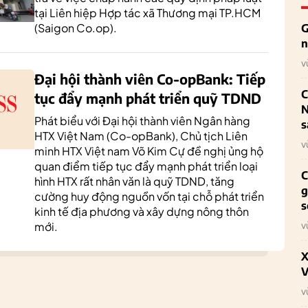
tại Liên hiệp Hợp tác xã Thương mại TP.HCM
(Saigon Co.op).
G
n
v
Đại hội thành viên Co-opBank: Tiếp
C
tục đẩy mạnh phát triển quỹ TDND
N
Phát biểu với Đại hội thành viên Ngân hàng
s
HTX Việt Nam (Co-opBank), Chủ tịch Liên
v
minh HTX Việt nam Võ Kim Cự đề nghị ủng hộ
quan điểm tiếp tục đẩy mạnh phát triển loại
C
hình HTX rất nhân văn là quỹ TDND, tăng
g
cường huy động nguồn vốn tại chỗ phát triển
s
kinh tế địa phương và xây dựng nông thôn
v
mới.
X
V
v