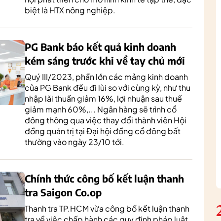
biệt là HTX nông nghiệp.
PG Bank báo kết quả kinh doanh
kém sáng trước khi về tay chủ mới
Quý III/2023, phần lớn các mảng kinh doanh
của PG Bank đều đi lùi so với cùng kỳ, như thu
nhập lãi thuần giảm 16%, lợi nhuận sau thuế
giảm mạnh 60%,... Ngân hàng sẽ trình cổ
đông thông qua việc thay đổi thành viên Hội
đồng quản trị tại Đại hội đồng cổ đông bất
thường vào ngày 23/10 tới.
Chính thức công bố kết luận thanh
tra Saigon Co.op
Thanh tra TP.HCM vừa công bố kết luận thanh
tra về việc chấp hành các quy định pháp luật