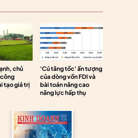
ạnh, chủ
'Cú tăng tốc' ấn tượng
 công
của dòng vốn FDI và
 tạo giá trị
bài toán nâng cao
năng lực hấp thụ