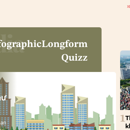
X
fographic
Longform
Quizz
i
hư
1
T
ban
k
h