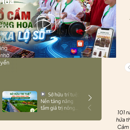
 Hoa
 đồng
Lào
ên
ướng
 nhờ
uyển
Sở hữu trí tuệ:
Nền tảng nâng
tầm giá trị nông
101 n
sản Thái Nguyên
hứa th
Cảm ơ