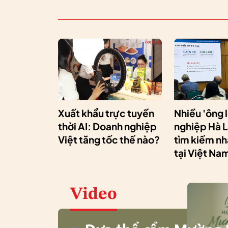
Xuất khẩu trực tuyến
Nhiều 'ông 
thời AI: Doanh nghiệp
nghiệp Hà 
Việt tăng tốc thế nào?
tìm kiếm n
tại Việt Na
Video