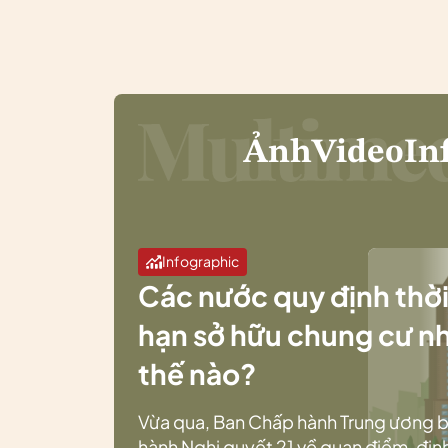
Ảnh
Video
In
Infographic
Các nước quy định thờ
hạn sở hữu chung cư n
thế nào?
Vừa qua, Ban Chấp hành Trung ương 
hành Nghị quyết 21 về quan điểm, địn