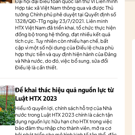
Đại hội đại biểu toàn quốc lần thứ VI Liên minh
Hợp tác xã Việt Nam thông qua và được Thủ
tướng Chính phủ phê duyệt tại Quyết định số
1328/QĐ-TTg ngày 23/7/2021. Liên minh
HTX Việt Nam đã triển khai, tổ chức thực hiện
đồng bộ trong hệ thống, đạt nhiều kết quả
tích cực. Tuy nhiên còn nhiều hạn chế, bất
cập vì một số nội dung của Điều lệ chưa phù
hợp thực tiễn và quy định hiện hành của Đảng
và Nhà nước, do đó, việc bổ sung, sửa đổi
Điều lệ là cần thiết.
Để khai thác hiệu quả nguồn lực từ
Luật HTX 2023
Hiểu rõ quyền lợi, chính sách hỗ trợ của Nhà
nước trong Luật HTX 2023 chính là cách tận
dụng nguồn lực hữu hạn cho HTX trong việc
bảo đảm thu nhập cho thành viên, mở ra cơ
hội phát triển cho mô hình kinh tế tập thể, đặc