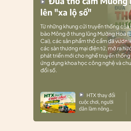
Đưa thổ cẩm Mường
lên "xa lộ số"
Từ những khung cửi truyền thống của
bào Mông ở thung lũng Mường Hoa (
Cai), các sản phẩm thổ cẩm đã vươn l
các sàn thương mại điện tử, mở ra h
phát triển mới cho nghề truyền thống
ứng dụng khoa học công nghệ và ch
đổi số.
HTX thay đổi
cuộc chơi, người
dân làm nông
theo cách mới