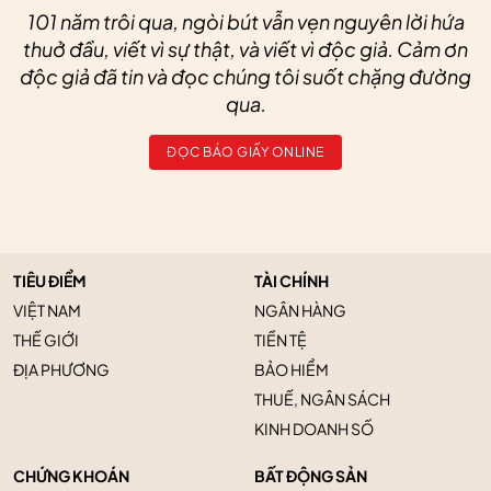
101 năm trôi qua, ngòi bút vẫn vẹn nguyên lời hứa
thuở đầu, viết vì sự thật, và viết vì độc giả. Cảm ơn
độc giả đã tin và đọc chúng tôi suốt chặng đường
qua.
ĐỌC BÁO GIẤY ONLINE
TIÊU ĐIỂM
TÀI CHÍNH
VIỆT NAM
NGÂN HÀNG
THẾ GIỚI
TIỀN TỆ
ĐỊA PHƯƠNG
BẢO HIỂM
THUẾ, NGÂN SÁCH
KINH DOANH SỐ
CHỨNG KHOÁN
BẤT ĐỘNG SẢN