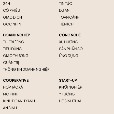
24H
TIN TỨC
CỔ PHIẾU
DỰ ÁN
GIAO DỊCH
TOÀN CẢNH
GÓC NHÌN
TIỆN ÍCH
DOANH NGHIỆP
CÔNG NGHỆ
THỊ TRƯỜNG
XU HƯỚNG
TIÊU DÙNG
SẢN PHẨM SỐ
GIAO THƯƠNG
ỨNG DỤNG
QUẢN TRỊ
THÔNG TIN DOANH NGHIỆP
COOPERATIVE
START-UP
HỢP TÁC XÃ
KHỞI NGHIỆP
MÔ HÌNH
Ý TƯỞNG
KINH DOANH XANH
HỆ SINH THÁI
AN SINH