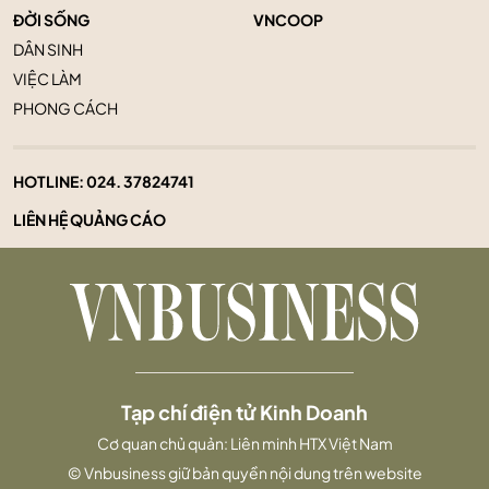
ĐỜI SỐNG
VNCOOP
DÂN SINH
VIỆC LÀM
PHONG CÁCH
HOTLINE:
024. 37824741
LIÊN HỆ QUẢNG CÁO
Tạp chí điện tử Kinh Doanh
Cơ quan chủ quản: Liên minh HTX Việt Nam
© Vnbusiness giữ bản quyền nội dung trên website