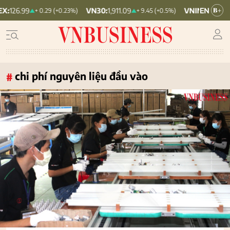
VN30:
1,911.09
VNINDEX:
1,768.06
+ 0.29 (+0.23%)
+ 9.45 (+0.5%)
chi phí nguyên liệu đầu vào
#