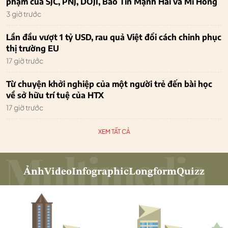
phạm của SJC, PNJ, DOJI, Bảo Tín Mạnh Hải và Mi Hồng
3 giờ trước
Lần đầu vượt 1 tỷ USD, rau quả Việt đổi cách chinh phục
thị trường EU
17 giờ trước
Từ chuyện khởi nghiệp của một người trẻ đến bài học
về sở hữu trí tuệ của HTX
17 giờ trước
XEM TẤT CẢ
Ảnh
Video
Infographic
Longform
Quizz