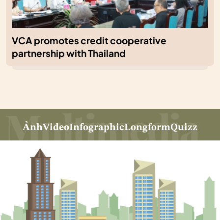
VCA promotes credit cooperative
partnership with Thailand
Ảnh
Video
Infographic
Longform
Quizz