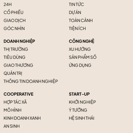
24H
TIN TỨC
CỔ PHIẾU
DỰ ÁN
GIAO DỊCH
TOÀN CẢNH
GÓC NHÌN
TIỆN ÍCH
DOANH NGHIỆP
CÔNG NGHỆ
THỊ TRƯỜNG
XU HƯỚNG
TIÊU DÙNG
SẢN PHẨM SỐ
GIAO THƯƠNG
ỨNG DỤNG
QUẢN TRỊ
THÔNG TIN DOANH NGHIỆP
COOPERATIVE
START-UP
HỢP TÁC XÃ
KHỞI NGHIỆP
MÔ HÌNH
Ý TƯỞNG
KINH DOANH XANH
HỆ SINH THÁI
AN SINH