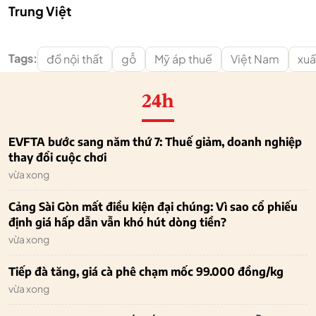
Trung Việt
Tags:
đồ nội thất
gỗ
Mỹ áp thuế
Việt Nam
xuấ
24h
EVFTA bước sang năm thứ 7: Thuế giảm, doanh nghiệp
thay đổi cuộc chơi
vừa xong
Cảng Sài Gòn mất điều kiện đại chúng: Vì sao cổ phiếu
định giá hấp dẫn vẫn khó hút dòng tiền?
vừa xong
Tiếp đà tăng, giá cà phê chạm mốc 99.000 đồng/kg
vừa xong