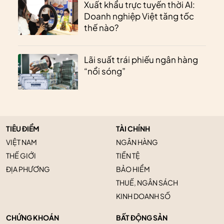
Xuất khẩu trực tuyến thời AI:
Doanh nghiệp Việt tăng tốc
thế nào?
Lãi suất trái phiếu ngân hàng
“nổi sóng”
TIÊU ĐIỂM
TÀI CHÍNH
VIỆT NAM
NGÂN HÀNG
THẾ GIỚI
TIỀN TỆ
ĐỊA PHƯƠNG
BẢO HIỂM
THUẾ, NGÂN SÁCH
KINH DOANH SỐ
CHỨNG KHOÁN
BẤT ĐỘNG SẢN