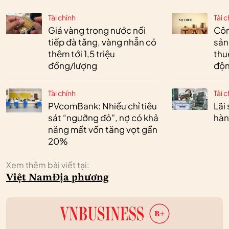
Tài chính
Tài c
Giá vàng trong nước nối
Côn
tiếp đà tăng, vàng nhẫn có
sản
thêm tới 1,5 triệu
thu
đồng/lượng
độn
Tài chính
Tài c
PVcomBank: Nhiều chỉ tiêu
Lãi
sát “ngưỡng đỏ”, nợ có khả
hàn
năng mất vốn tăng vọt gần
20%
Xem thêm bài viết tại:
Việt Nam
Địa phương