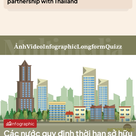
partnership with Thailand
Ảnh
Video
Infographic
Longform
Quizz
Infographic
Các nước quy định thời hạn sở hữu