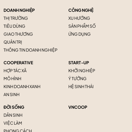
DOANH NGHIỆP
CÔNG NGHỆ
THỊ TRƯỜNG
XU HƯỚNG
TIÊU DÙNG
SẢN PHẨM SỐ
GIAO THƯƠNG
ỨNG DỤNG
QUẢN TRỊ
THÔNG TIN DOANH NGHIỆP
COOPERATIVE
START-UP
HỢP TÁC XÃ
KHỞI NGHIỆP
MÔ HÌNH
Ý TƯỞNG
KINH DOANH XANH
HỆ SINH THÁI
AN SINH
ĐỜI SỐNG
VNCOOP
DÂN SINH
VIỆC LÀM
PHONG CÁCH