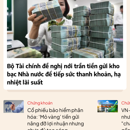
Bộ Tài chính đề nghị nới trần tiền gửi kho
bạc Nhà nước để tiếp sức thanh khoản, hạ
nhiệt lãi suất
Chứng khoán
Chứ
Cổ phiếu bảo hiểm phân
VN-
hóa: ‘Mỏ vàng’ tiền gửi
như
nâng đỡ lợi nhuận nhưng
"ch