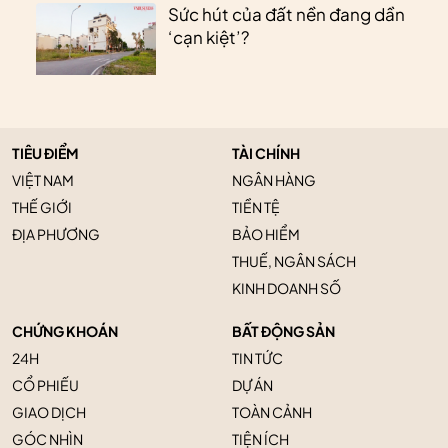
Sức hút của đất nền đang dần
‘cạn kiệt’?
TIÊU ĐIỂM
TÀI CHÍNH
VIỆT NAM
NGÂN HÀNG
THẾ GIỚI
TIỀN TỆ
ĐỊA PHƯƠNG
BẢO HIỂM
THUẾ, NGÂN SÁCH
KINH DOANH SỐ
CHỨNG KHOÁN
BẤT ĐỘNG SẢN
24H
TIN TỨC
CỔ PHIẾU
DỰ ÁN
GIAO DỊCH
TOÀN CẢNH
GÓC NHÌN
TIỆN ÍCH