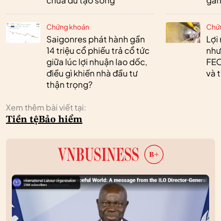
chưa đủ tạo sóng
gần 
Chứng khoán
Chứ
Saigonres phát hành gần
Lợi
14 triệu cổ phiếu trả cổ tức
như
giữa lúc lợi nhuận lao dốc,
FEC
điều gì khiến nhà đầu tư
và 
thận trọng?
Xem thêm bài viết tại:
Tiền tệ
Bảo hiểm