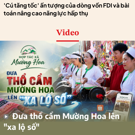
'Cú tăng tốc' ấn tượng của dòng vốn FDI và bài
toán nâng cao năng lực hấp thụ
Video
Đưa thổ cẩm Mường Hoa lên
"xa lộ số"