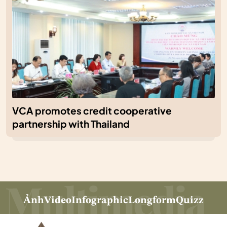
VCA promotes credit cooperative
partnership with Thailand
Ảnh
Video
Infographic
Longform
Quizz