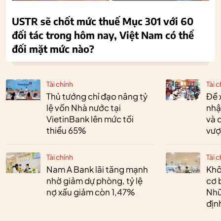
USTR sẽ chốt mức thuế Mục 301 với 60
đối tác trong hôm nay, Việt Nam có thể
đối mặt mức nào?
Tài chính
Tài c
Thủ tướng chỉ đạo nâng tỷ
Đề 
lệ vốn Nhà nước tại
nhậ
VietinBank lên mức tối
và 
thiểu 65%
vượ
Tài chính
Tài c
Nam A Bank lãi tăng mạnh
Khô
nhờ giảm dự phòng, tỷ lệ
cơ 
nợ xấu giảm còn 1,47%
Nhữ
địn