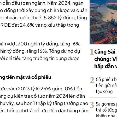
m dẫn đầu toàn ngành. Năm 2024, ngân
o đồng thời xây dựng chiến lược và quản
lợi nhuận trước thuế 15.852 tỷ đồng, tăng
ệ ROE đạt 24,6% và nợ xấu thấp trong
sản vượt 700 nghìn tỷ đồng, tăng 16%.
1
hìn tỷ đồng, tăng 16%. Tổng dư nợ dự
Cảng Sài
ới chỉ tiêu tăng trưởng tín dụng được
chúng: Vì
hấp dẫn 
g tiến mặt và cổ phiếu
2
Cổ phiếu b
tiền gửi n
ổ tức năm 2023 tỷ lệ 25% gồm 10% tiền
tạo sóng
ng dự kiến trả cổ tức năm 2024 lên đến
ư vậy, sau hơn 1 thập kỷ tăng trưởng cao
3
Saigonres 
trả cổ tức 
yền thống chi trả cổ tức đều đặn hàng năm
khiến nhà 