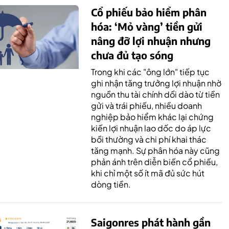
Cổ phiếu bảo hiểm phân
hóa: ‘Mỏ vàng’ tiền gửi
nâng đỡ lợi nhuận nhưng
chưa đủ tạo sóng
Trong khi các "ông lớn" tiếp tục
ghi nhận tăng trưởng lợi nhuận nhờ
nguồn thu tài chính dồi dào từ tiền
gửi và trái phiếu, nhiều doanh
nghiệp bảo hiểm khác lại chứng
kiến lợi nhuận lao dốc do áp lực
bồi thường và chi phí khai thác
tăng mạnh. Sự phân hóa này cũng
phản ánh trên diễn biến cổ phiếu,
khi chỉ một số ít mã đủ sức hút
dòng tiền.
Saigonres phát hành gần