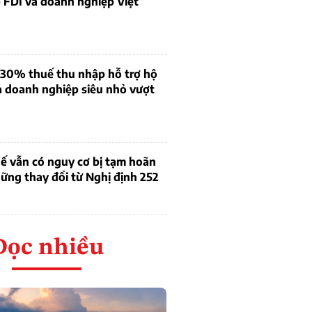
 FDI và doanh nghiệp Việt
 30% thuế thu nhập hỗ trợ hộ
à doanh nghiệp siêu nhỏ vượt
ế vẫn có nguy cơ bị tạm hoãn
ững thay đổi từ Nghị định 252
Đọc nhiều