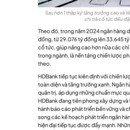
Sau hơn 1 thập kỷ tăng trưởng cao và l
chi trả cổ tức đều đặ
Theo đó, trong năm 2024 ngân hàng dự
đồng, từ 29.076 tỷ đồng lên 33.645 tỷ
cổ tức, giúp nâng cao hơn nữa các chỉ 
trong ngành, là nền tảng chiến lược p
theo.
HDBank tiếp tục kiên định với chiến lư
toàn diện và tăng trưởng xanh. Ngân 
quản trị, áp dụng những chuẩn mực quốc 
HDBank đang tiên phong xây dựng và tr
hành báo cáo phát triển bền vững và c
song các kế hoạch phát triển ngân hà
hiện đại tiếp tục được đẩy mạnh. Nhữn