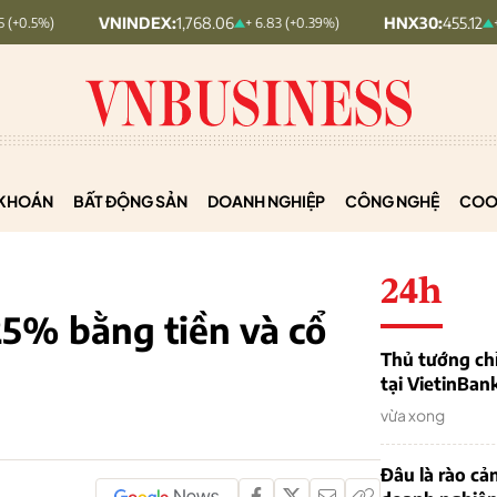
VNINDEX:
1,768.06
HNX30:
455.12
+ 6.83 (+0.39%)
+ 1.63 (+0.36%)
KHOÁN
BẤT ĐỘNG SẢN
DOANH NGHIỆP
CÔNG NGHỆ
COO
24h
25% bằng tiền và cổ
Thủ tướng chỉ
tại VietinBan
vừa xong
Đâu là rào cản