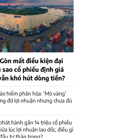
 Gòn mất điều kiện đại
 sao cổ phiếu định giá
vẫn khó hút dòng tiền?
ảo hiểm phân hóa: ‘Mỏ vàng’
âng đỡ lợi nhuận nhưng chưa đủ
phát hành gần 14 triệu cổ phiếu
giữa lúc lợi nhuận lao dốc, điều gì
đầu tư thận trọng?