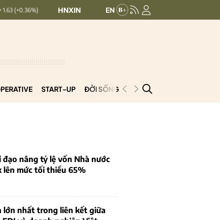
HNXINDEX:
293.44
UPCOMINDEX:
126.99
+ 0.25 (+0.09%)
PERATIVE
START-UP
ĐỜI SỐNG
PODCAST
VNCOOP
 đạo nâng tỷ lệ vốn Nhà nước
k lên mức tối thiểu 65%
 lớn nhất trong liên kết giữa