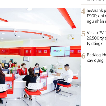
4
SeABank ph
ESOP, ghi
ngũ nhân 
5
Vì sao PV
26.500 tỷ
tỷ đồng?
6
Backlog kh
xây dựng