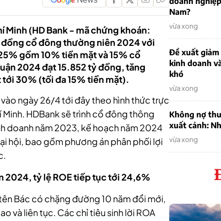
doanh nghiệp
Nam?
vừa xong
hí Minh (HD Bank
- mã chứng khoán:
ội đồng cổ đông thường niên 2024 với
Đề xuất giảm
 25% gồm 10% tiền mặt và 15% cổ
kinh doanh v
huận 2024 đạt 15.852 tỷ đồng, tăng
khó
tới 30% (tối đa 15% tiền mặt).
vừa xong
 vào ngày 26/4 tới đây theo hình thức trực
hí Minh. HDBank sẽ trình cổ đông thông
Không nợ thu
xuất cảnh: Nh
inh doanh năm 2023, kế hoạch năm 2024
vừa xong
ại hội, bao gồm phương án phân phối lợi
c.
m 2024, tỷ lệ ROE tiếp tục tới 24,6%
 tên Bác có chặng đường 10 năm đổi mới,
 và liên tục. Các chỉ tiêu sinh lời ROA