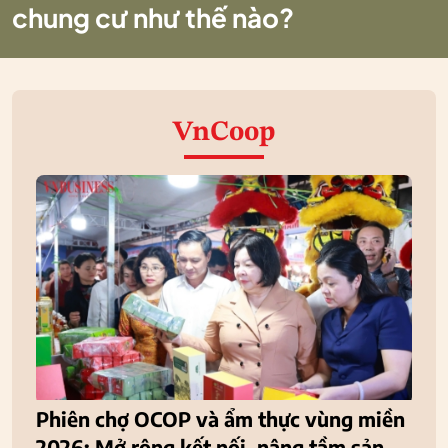
chung cư như thế nào?
VnCoop
Phiên chợ OCOP và ẩm thực vùng miền
2026: Mở rộng kết nối, nâng tầm sản