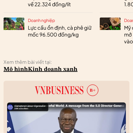
về 22.324 đồng/lít
1.8
Doanh nghiệp
Doa
Lực cầu ổn định, cà phê giữ
Mỹ 
mốc 96.500 đồng/kg
mở 
vào
Xem thêm bài viết tại:
Mô hình
Kinh doanh xanh