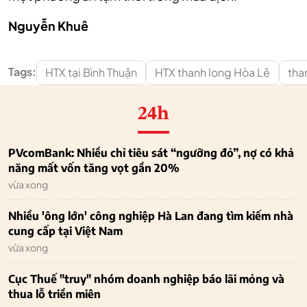
Nguyễn Khuê
Tags:
HTX tại Bình Thuận
HTX thanh long Hòa Lê
tha
24h
PVcomBank: Nhiều chỉ tiêu sát “ngưỡng đỏ”, nợ có khả
năng mất vốn tăng vọt gần 20%
vừa xong
Nhiều 'ông lớn' công nghiệp Hà Lan đang tìm kiếm nhà
cung cấp tại Việt Nam
vừa xong
Cục Thuế "truy" nhóm doanh nghiệp báo lãi mỏng và
thua lỗ triền miên