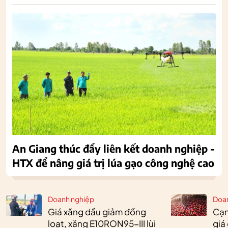
An Giang thúc đẩy liên kết doanh nghiệp -
HTX để nâng giá trị lúa gạo công nghệ cao
Doanh nghiệp
Doa
Giá xăng dầu giảm đồng
Cạn
loạt, xăng E10RON95-III lùi
giá