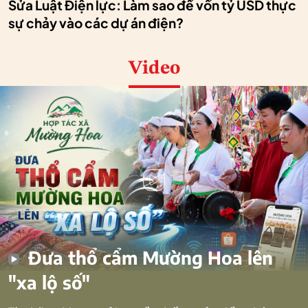
Sửa Luật Điện lực: Làm sao để vốn tỷ USD thực
sự chảy vào các dự án điện?
Video
Đưa thổ cẩm Mường Hoa lên
"xa lộ số"