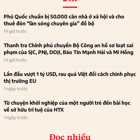
Phú Quốc chuẩn bị 50.000 căn nhà ở xã hội và cho
thuê đón “làn sóng chuyên gia” đổ bộ
14 giờ trước
Thanh tra Chính phủ chuyển Bộ Công an hồ sơ loạt sai
phạm của SJC, PNJ, DOJI, Bảo Tín Mạnh Hải và Mi Hồng
14 giờ trước
Lần đầu vượt 1 tỷ USD, rau quả Việt đổi cách chinh phục
thị trường EU
1 ngày trước
Từ chuyện khởi nghiệp của một người trẻ đến bài học
về sở hữu trí tuệ của HTX
1 ngày trước
Đọc nhiều