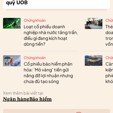
quỹ UOB
Chứng khoán
Chứ
Loạt cổ phiếu doanh
Thé
nghiệp nhà nước tăng trần,
doa
điều gì đang kích hoạt
tro
dòng tiền?
vốn
Chứng khoán
Chứ
Cổ phiếu bảo hiểm phân
Cản
hóa: ‘Mỏ vàng’ tiền gửi
kiệ
nâng đỡ lợi nhuận nhưng
phi
chưa đủ tạo sóng
khó
Xem thêm bài viết tại:
Ngân hàng
Bảo hiểm