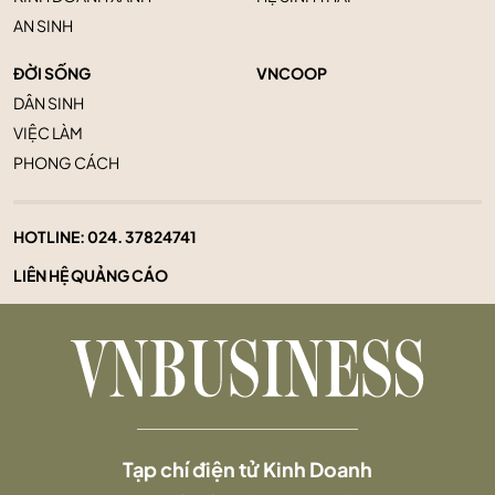
AN SINH
ĐỜI SỐNG
VNCOOP
DÂN SINH
VIỆC LÀM
PHONG CÁCH
HOTLINE:
024. 37824741
LIÊN HỆ QUẢNG CÁO
Tạp chí điện tử Kinh Doanh