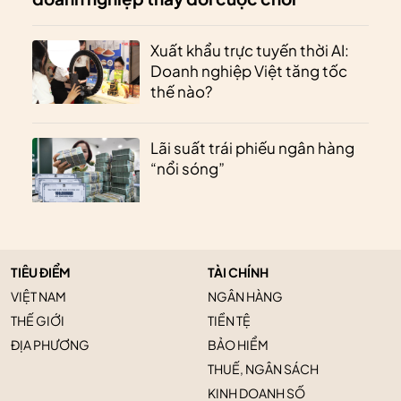
Xuất khẩu trực tuyến thời AI:
Doanh nghiệp Việt tăng tốc
thế nào?
Lãi suất trái phiếu ngân hàng
“nổi sóng”
TIÊU ĐIỂM
TÀI CHÍNH
VIỆT NAM
NGÂN HÀNG
THẾ GIỚI
TIỀN TỆ
ĐỊA PHƯƠNG
BẢO HIỂM
THUẾ, NGÂN SÁCH
KINH DOANH SỐ