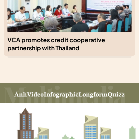
VCA promotes credit cooperative
partnership with Thailand
Ảnh
Video
Infographic
Longform
Quizz