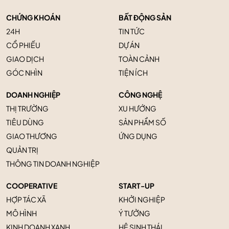
CHỨNG KHOÁN
BẤT ĐỘNG SẢN
24H
TIN TỨC
CỔ PHIẾU
DỰ ÁN
GIAO DỊCH
TOÀN CẢNH
GÓC NHÌN
TIỆN ÍCH
DOANH NGHIỆP
CÔNG NGHỆ
THỊ TRƯỜNG
XU HƯỚNG
TIÊU DÙNG
SẢN PHẨM SỐ
GIAO THƯƠNG
ỨNG DỤNG
QUẢN TRỊ
THÔNG TIN DOANH NGHIỆP
COOPERATIVE
START-UP
HỢP TÁC XÃ
KHỞI NGHIỆP
MÔ HÌNH
Ý TƯỞNG
KINH DOANH XANH
HỆ SINH THÁI