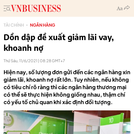
TÀI CHÍNH
NGÂN HÀNG
Dồn dập đề xuất giảm lãi vay,
khoanh nợ
Thứ Sáu, 11/6/2021 | 08:28 GMT+7
Hiện nay, số lượng đơn gửi đến các ngân hàng xin
giảm lãi, khoanh nợ rất lớn. Tuy nhiên, nếu không
có tiêu chí rõ ràng thì các ngân hàng thương mại
có thể sẽ thực hiện không giống nhau, thậm chí
có yếu tố chủ quan khi xác định đối tượng.