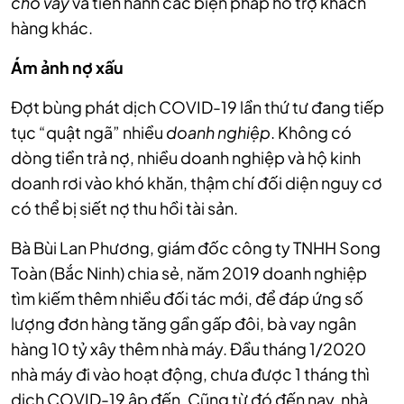
cho vay
và tiến hành các biện pháp hỗ trợ khách
hàng khác.
Ám ảnh nợ xấu
Đợt bùng phát dịch COVID-19 lần thứ tư đang tiếp
tục “quật ngã” nhiều
doanh nghiệp
. Không có
dòng tiền trả nợ, nhiều doanh nghiệp và hộ kinh
doanh rơi vào khó khăn, thậm chí đối diện nguy cơ
có thể bị siết nợ thu hồi tài sản.
Bà Bùi Lan Phương, giám đốc công ty TNHH Song
Toàn (Bắc Ninh) chia sẻ, năm 2019 doanh nghiệp
tìm kiếm thêm nhiều đối tác mới, để đáp ứng số
lượng đơn hàng tăng gần gấp đôi, bà vay ngân
hàng 10 tỷ xây thêm nhà máy. Đầu tháng 1/2020
nhà máy đi vào hoạt động, chưa được 1 tháng thì
dịch COVID-19 ập đến. Cũng từ đó đến nay, nhà