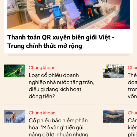
Thanh toán QR xuyên biên giới Việt -
Trung chính thức mở rộng
Chứng khoán
Chứ
Loạt cổ phiếu doanh
Thé
nghiệp nhà nước tăng trần,
doa
điều gì đang kích hoạt
tro
dòng tiền?
vốn
Chứng khoán
Chứ
Cổ phiếu bảo hiểm phân
Cản
hóa: ‘Mỏ vàng’ tiền gửi
kiệ
nâng đỡ lợi nhuận nhưng
phi