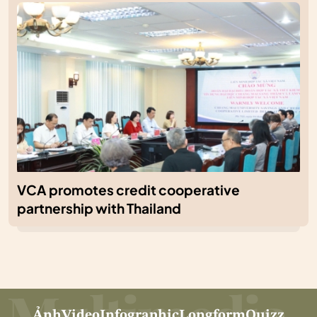
VCA promotes credit cooperative
partnership with Thailand
Ảnh
Video
Infographic
Longform
Quizz