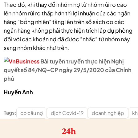
Theo đó, khi thay đổi nhóm nợ từ nhóm rủi ro cao
lên nhóm rủi ro thấp hơn thì lợi nhuận của các ngân
hàng “bỗng nhiên” tăng lên trên sổ sách do các
ngân hàng không phải thực hiện trích lập dự phòng
đối với các khoản nợ đã được “nhấc” từ nhóm này
sang nhóm khác như trên.
Bài tuyên truyền thực hiện Nghị
quyết số 84/NQ-CP ngày 29/5/2020 của Chính
phủ
Huyền Anh
Tags:
cơ cấu nợ
dịch Covid-19
doanh nghiệp
kh
24h