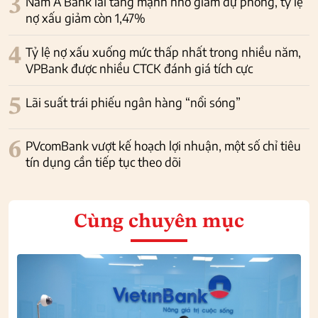
3
Nam A Bank lãi tăng mạnh nhờ giảm dự phòng, tỷ lệ
nợ xấu giảm còn 1,47%
4
Tỷ lệ nợ xấu xuống mức thấp nhất trong nhiều năm,
VPBank được nhiều CTCK đánh giá tích cực
5
Lãi suất trái phiếu ngân hàng “nổi sóng”
6
PVcomBank vượt kế hoạch lợi nhuận, một số chỉ tiêu
tín dụng cần tiếp tục theo dõi
Cùng chuyên mục