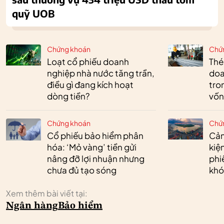
quỹ UOB
Chứng khoán
Chứ
Loạt cổ phiếu doanh
Thé
nghiệp nhà nước tăng trần,
doa
điều gì đang kích hoạt
tro
dòng tiền?
vốn
Chứng khoán
Chứ
Cổ phiếu bảo hiểm phân
Cản
hóa: ‘Mỏ vàng’ tiền gửi
kiệ
nâng đỡ lợi nhuận nhưng
phi
chưa đủ tạo sóng
khó
Xem thêm bài viết tại:
Ngân hàng
Bảo hiểm