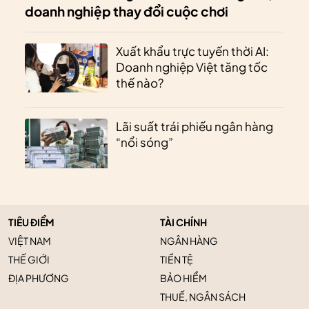
doanh nghiệp thay đổi cuộc chơi
Xuất khẩu trực tuyến thời AI:
Doanh nghiệp Việt tăng tốc
thế nào?
Lãi suất trái phiếu ngân hàng
“nổi sóng”
TIÊU ĐIỂM
TÀI CHÍNH
VIỆT NAM
NGÂN HÀNG
THẾ GIỚI
TIỀN TỆ
ĐỊA PHƯƠNG
BẢO HIỂM
THUẾ, NGÂN SÁCH