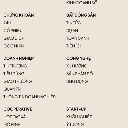
KINH DOANH SỐ
CHỨNG KHOÁN
BẤT ĐỘNG SẢN
24H
TIN TỨC
CỔ PHIẾU
DỰ ÁN
GIAO DỊCH
TOÀN CẢNH
GÓC NHÌN
TIỆN ÍCH
DOANH NGHIỆP
CÔNG NGHỆ
THỊ TRƯỜNG
XU HƯỚNG
TIÊU DÙNG
SẢN PHẨM SỐ
GIAO THƯƠNG
ỨNG DỤNG
QUẢN TRỊ
THÔNG TIN DOANH NGHIỆP
COOPERATIVE
START-UP
HỢP TÁC XÃ
KHỞI NGHIỆP
MÔ HÌNH
Ý TƯỞNG