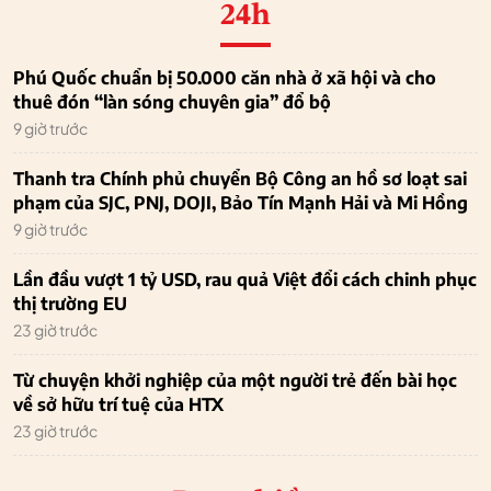
24h
Phú Quốc chuẩn bị 50.000 căn nhà ở xã hội và cho
thuê đón “làn sóng chuyên gia” đổ bộ
9 giờ trước
Thanh tra Chính phủ chuyển Bộ Công an hồ sơ loạt sai
phạm của SJC, PNJ, DOJI, Bảo Tín Mạnh Hải và Mi Hồng
9 giờ trước
Lần đầu vượt 1 tỷ USD, rau quả Việt đổi cách chinh phục
thị trường EU
23 giờ trước
Từ chuyện khởi nghiệp của một người trẻ đến bài học
về sở hữu trí tuệ của HTX
23 giờ trước