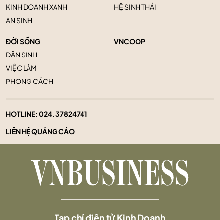
KINH DOANH XANH
HỆ SINH THÁI
AN SINH
ĐỜI SỐNG
VNCOOP
DÂN SINH
VIỆC LÀM
PHONG CÁCH
HOTLINE:
024. 37824741
LIÊN HỆ QUẢNG CÁO
Tạp chí điện tử Kinh Doanh