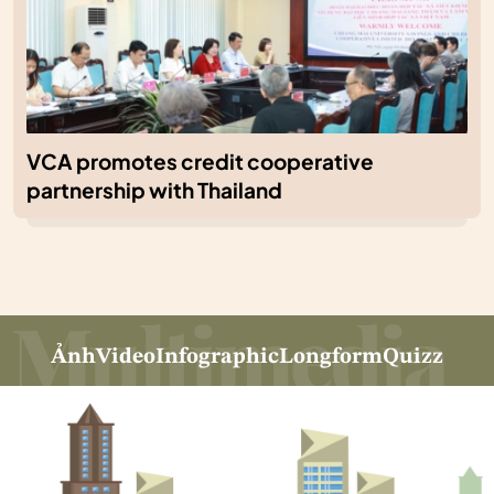
VCA promotes credit cooperative
partnership with Thailand
Ảnh
Video
Infographic
Longform
Quizz