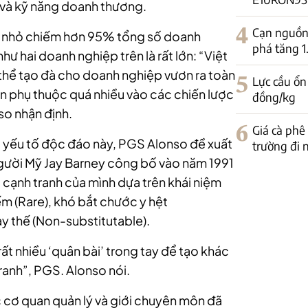
 và kỹ năng doanh thương.
4
Cạn nguồn 
và nhỏ chiếm hơn 95% tổng số doanh
phá tăng 
hư hai doanh nghiệp trên là rất lớn: “Việt
hể tạo đà cho doanh nghiệp vươn ra toàn
5
Lực cầu ổn
n phụ thuộc quá nhiều vào các chiến lược
đồng/kg
nso nhận định.
6
Giá cà phê
 yếu tố độc đáo này, PGS Alonso đề xuất
trường đi
gười Mỹ Jay Barney công bố vào năm 1991
cạnh tranh của mình dựa trên khái niệm
iếm (Rare), khó bắt chước y hệt
ay thế (Non-substitutable).
ất nhiều ‘quân bài’ trong tay để tạo khác
ranh”, PGS. Alonso nói.
c cơ quan quản lý và giới chuyên môn đã