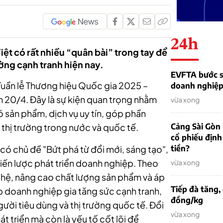
24h
ệt có rất nhiều “quân bài” trong tay để
ường cạnh tranh hiện nay.
EVFTA bước s
 Tuần lễ Thương hiệu Quốc gia 2025 –
doanh nghiệp 
20/4. Đây là sự kiện quan trọng nhằm
vừa xong
 sản phẩm, dịch vụ uy tín, góp phần
n thị trường trong nước và quốc tế.
Cảng Sài Gòn 
cổ phiếu định
có chủ đề "Bứt phá từ đổi mới, sáng tạo",
tiền?
hiến lược phát triển doanh nghiệp. Theo
vừa xong
ghệ, nâng cao chất lượng sản phẩm và áp
Tiếp đà tăng,
 doanh nghiệp gia tăng sức cạnh tranh,
đồng/kg
ời tiêu dùng và thị trường quốc tế. Đổi
vừa xong
t triển mà còn là yếu tố cốt lõi để