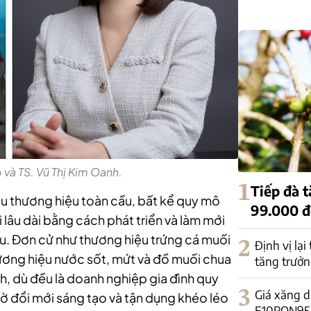
 và TS. Vũ Thị Kim Oanh.
1
Tiếp đà 
ều thương hiệu toàn cầu, bất kể quy mô
99.000 
 lâu dài bằng cách phát triển và làm mới
. Đơn cử như thương hiệu trứng cá muối
2
Định vị lại
ương hiệu nước sốt, mứt và đồ muối chua
tăng trưởn
 dù đều là doanh nghiệp gia đình quy
3
Giá xăng d
 đổi mới sáng tạo và tận dụng khéo léo
E10RON95-II