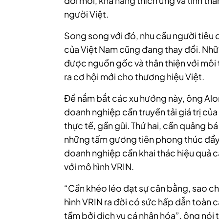
đổi mới, khả năng thích ứng và tinh thần
người Việt.
Song song với đó, nhu cầu người tiêu d
của Việt Nam cũng đang thay đổi. Nhữ
được nguồn gốc và thân thiện với mô
ra cơ hội mới cho thương hiệu Việt.
Để nắm bắt các xu hướng này, ông Alon
doanh nghiệp cần truyền tải giá trị c
thực tế, gần gũi. Thứ hai, cần quảng 
những tấm gương tiên phong thúc đẩy 
doanh nghiệp cần khai thác hiệu quả 
với mô hình VRIN.
“Cần khéo léo đạt sự cân bằng, sao c
hình VRIN ra đời có sức hấp dẫn toàn c
tầm bởi dịch vụ cá nhân hóa”, ông nói