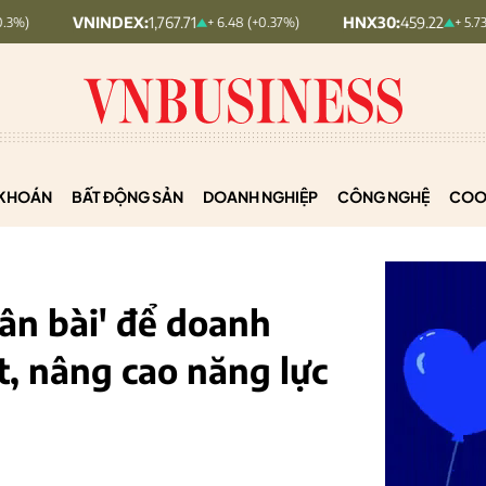
NINDEX:
1,767.71
HNX30:
459.22
+ 6.48 (+0.37%)
+ 5.73 (+1.26%)
KHOÁN
BẤT ĐỘNG SẢN
DOANH NGHIỆP
CÔNG NGHỆ
COO
uân bài' để doanh
t, nâng cao năng lực