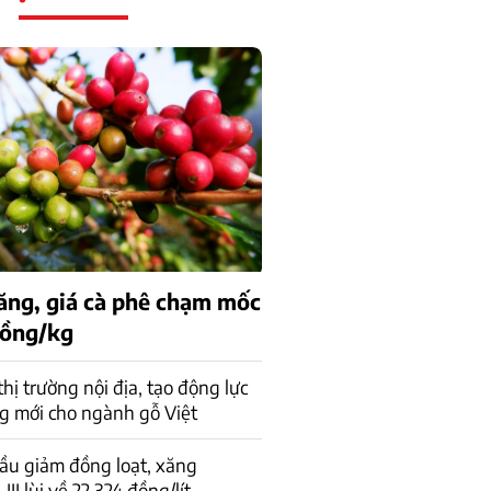
tăng, giá cà phê chạm mốc
đồng/kg
 thị trường nội địa, tạo động lực
g mới cho ngành gỗ Việt
ầu giảm đồng loạt, xăng
I lùi về 22.324 đồng/lít