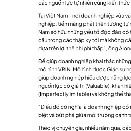
các nguồn lực tự nhiên cùng kiến thức
Tại Việt Nam - nơi doanh nghiệp vừa 
nghiệp, tiềm năng phát triển tương tự n
Nam sở hữu những yếu tố độc đáo có t
cầu trong các thập kỷ tới mà không cầ
dựa trên lợi thế chi phí thấp”, ông Alo
Để giúp doanh nghiệp khai thác những
mô hình VRIN. Mô hình được Giáo sư n
giúp doanh nghiệp hiểu được năng lực 
nguồn lực có giá trị (Valuable), khan h
(Imperfectly imitable) và không thể th
“Điều đó có nghĩa là doanh nghiệp có r
biệt và bứt phá giữa môi trường cạnh t
Theo vị chuyên gia, nhiều năm qua, cá