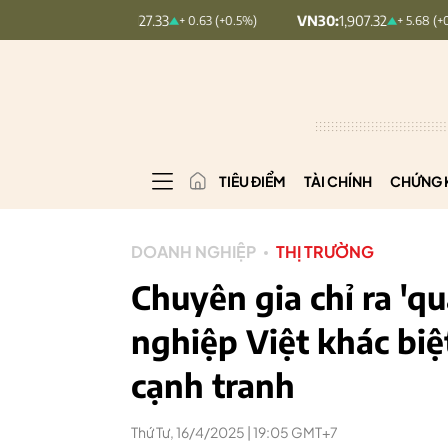
INDEX:
127.33
VN30:
1,907.32
V
+ 0.63 (+0.5%)
+ 5.68 (+0.3%)
TIÊU ĐIỂM
TÀI CHÍNH
CHỨNG 
DOANH NGHIỆP
THỊ TRƯỜNG
Chuyên gia chỉ ra 'q
nghiệp Việt khác biệ
cạnh tranh
Thứ Tư, 16/4/2025 | 19:05 GMT+7