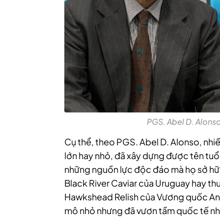
PGS. Abel D. Alonso
Cụ thể, theo PGS. Abel D. Alonso, nhi
lớn hay nhỏ, đã xây dựng được tên tuổi
những nguồn lực độc đáo mà họ sở hữu
Black River Caviar của Uruguay hay th
Hawkshead Relish của Vương quốc Anh,
mô nhỏ nhưng đã vươn tầm quốc tế nhờ