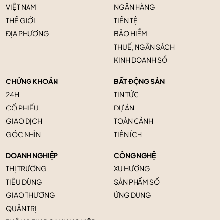
VIỆT NAM
NGÂN HÀNG
THẾ GIỚI
TIỀN TỆ
ĐỊA PHƯƠNG
BẢO HIỂM
THUẾ, NGÂN SÁCH
KINH DOANH SỐ
CHỨNG KHOÁN
BẤT ĐỘNG SẢN
24H
TIN TỨC
CỔ PHIẾU
DỰ ÁN
GIAO DỊCH
TOÀN CẢNH
GÓC NHÌN
TIỆN ÍCH
DOANH NGHIỆP
CÔNG NGHỆ
THỊ TRƯỜNG
XU HƯỚNG
TIÊU DÙNG
SẢN PHẨM SỐ
GIAO THƯƠNG
ỨNG DỤNG
QUẢN TRỊ