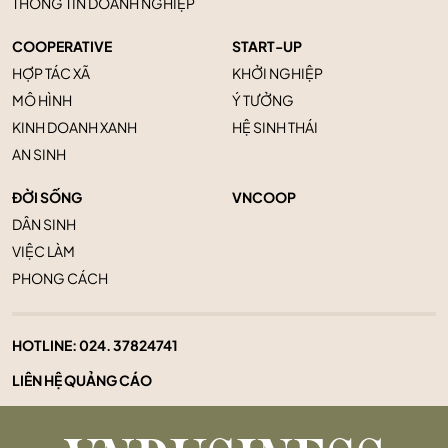
THÔNG TIN DOANH NGHIỆP
COOPERATIVE
START-UP
HỢP TÁC XÃ
KHỞI NGHIỆP
MÔ HÌNH
Ý TƯỞNG
KINH DOANH XANH
HỆ SINH THÁI
AN SINH
ĐỜI SỐNG
VNCOOP
DÂN SINH
VIỆC LÀM
PHONG CÁCH
HOTLINE:
024. 37824741
LIÊN HỆ QUẢNG CÁO