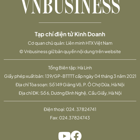
Tạp chí điện tử Kinh Doanh
Cơ quan chủ quản: Liên minh HTX Việt Nam
© Vnbusiness giữ bản quyền nội dung trên website
Tổng Biên tập: Hà Linh
Giấy phép xuất bản: 139/GP-BTTTT cấp ngày 04 tháng 3 năm 2021
Địa chỉ Tòa soạn: Số 149 Giảng Võ, P. Ô Chợ Dừa, Hà Nội
Địa chỉ ĐK: Số 6, Dương Đình Nghệ, Cầu Giấy, Hà Nội
Điện thoại:
024. 37824741
Fax:
024.37824743