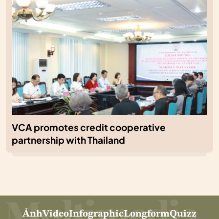
VCA promotes credit cooperative
partnership with Thailand
Ảnh
Video
Infographic
Longform
Quizz