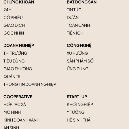
CHỨNG KHOÁN
BẤT ĐỘNG SẢN
24H
TIN TỨC
CỔ PHIẾU
DỰ ÁN
GIAO DỊCH
TOÀN CẢNH
GÓC NHÌN
TIỆN ÍCH
DOANH NGHIỆP
CÔNG NGHỆ
THỊ TRƯỜNG
XU HƯỚNG
TIÊU DÙNG
SẢN PHẨM SỐ
GIAO THƯƠNG
ỨNG DỤNG
QUẢN TRỊ
THÔNG TIN DOANH NGHIỆP
COOPERATIVE
START-UP
HỢP TÁC XÃ
KHỞI NGHIỆP
MÔ HÌNH
Ý TƯỞNG
KINH DOANH XANH
HỆ SINH THÁI
AN SINH