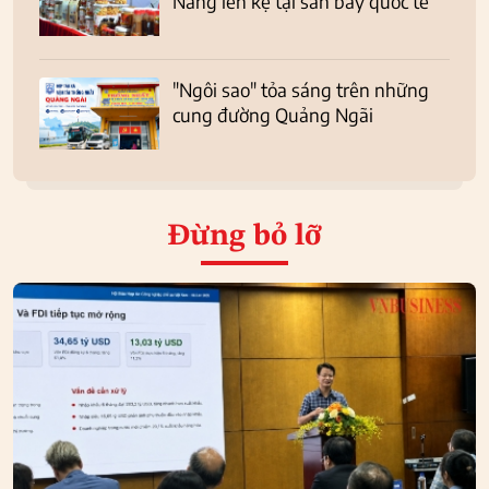
Nẵng lên kệ tại sân bay quốc tế
"Ngôi sao" tỏa sáng trên những
cung đường Quảng Ngãi
Đừng bỏ lỡ