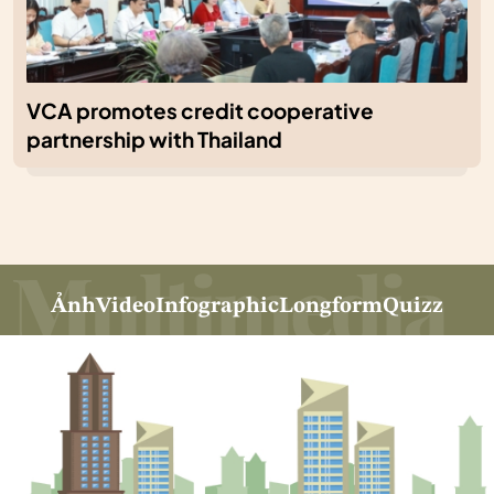
VCA promotes credit cooperative
partnership with Thailand
Ảnh
Video
Infographic
Longform
Quizz