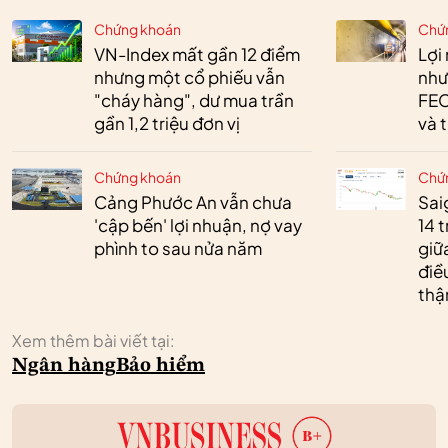
Chứng khoán
Chứ
VN-Index mất gần 12 điểm
Lợi
nhưng một cổ phiếu vẫn
như
"cháy hàng", dư mua trần
FEC
gần 1,2 triệu đơn vị
và 
Chứng khoán
Chứ
Cảng Phước An vẫn chưa
Sai
'cập bến' lợi nhuận, nợ vay
14 t
phình to sau nửa năm
giữ
điề
thậ
Xem thêm bài viết tại:
Ngân hàng
Bảo hiểm