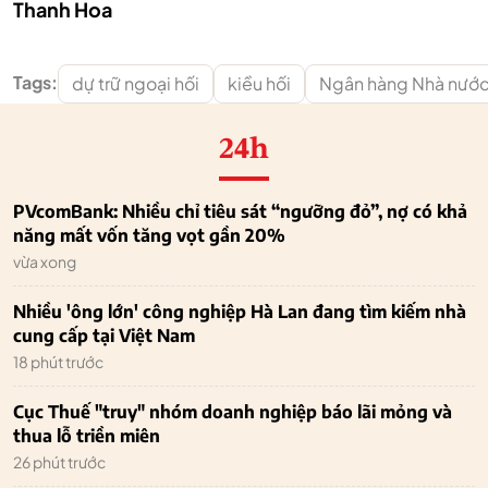
Thanh Hoa
Tags:
dự trữ ngoại hối
kiều hối
Ngân hàng Nhà nướ
24h
PVcomBank: Nhiều chỉ tiêu sát “ngưỡng đỏ”, nợ có khả
năng mất vốn tăng vọt gần 20%
vừa xong
Nhiều 'ông lớn' công nghiệp Hà Lan đang tìm kiếm nhà
cung cấp tại Việt Nam
18 phút trước
Cục Thuế "truy" nhóm doanh nghiệp báo lãi mỏng và
thua lỗ triền miên
26 phút trước