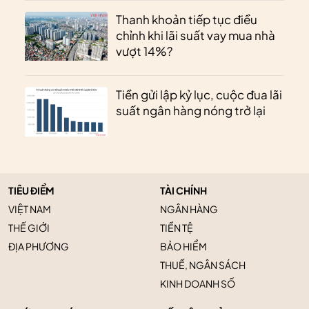
Thanh khoản tiếp tục điều
chỉnh khi lãi suất vay mua nhà
vượt 14%?
Tiền gửi lập kỷ lục, cuộc đua lãi
suất ngân hàng nóng trở lại
TIÊU ĐIỂM
TÀI CHÍNH
VIỆT NAM
NGÂN HÀNG
THẾ GIỚI
TIỀN TỆ
ĐỊA PHƯƠNG
BẢO HIỂM
THUẾ, NGÂN SÁCH
KINH DOANH SỐ