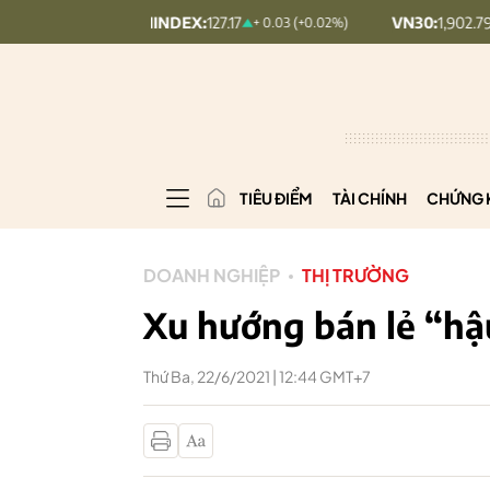
PCOMINDEX:
127.17
VN30:
1,902.79
+ 0.03 (+0.02%)
20.7 (1.08%)
TIÊU ĐIỂM
TÀI CHÍNH
CHỨNG 
DOANH NGHIỆP
THỊ TRƯỜNG
Xu hướng bán lẻ “hậ
Thứ Ba, 22/6/2021 | 12:44 GMT+7