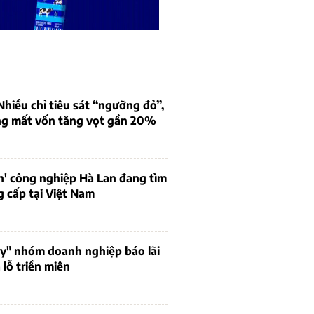
iều chỉ tiêu sát “ngưỡng đỏ”,
ng mất vốn tăng vọt gần 20%
n' công nghiệp Hà Lan đang tìm
 cấp tại Việt Nam
uy" nhóm doanh nghiệp báo lãi
lỗ triền miên