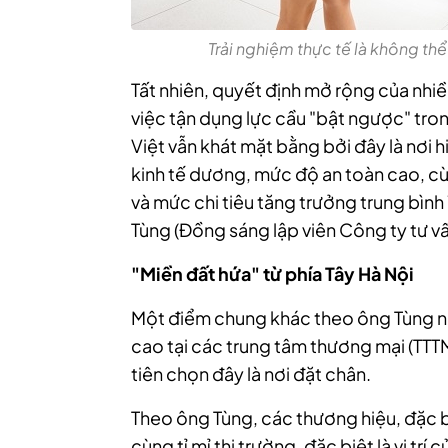
Trải nghiệm thực tế là không th
Tất nhiên, quyết định mở rộng của nhiề
việc tận dụng lực cầu "bật ngược" tron
Việt vẫn khát mặt bằng bởi đây là nơi 
kinh tế dương, mức độ an toàn cao, cùn
và mức chi tiêu tăng trưởng trung bìn
Tùng (Đồng sáng lập viên Công ty tư vấ
"Miền đất hứa" từ phía Tây Hà Nội
Một điểm chung khác theo ông Tùng nh
cao tại các trung tâm thương mại (TTTM
tiên chọn đây là nơi đặt chân.
Theo ông Tùng, các thương hiệu, đặc b
cùng tỉ mỉ thị trường, đặc biệt là vị tr