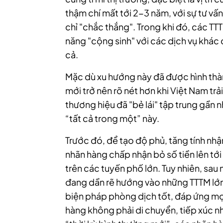
thậm chí mất tới 2-3 năm, với sự tư vấ
chỉ "chắc thắng". Trong khi đó, các TTT
năng "cộng sinh" với các dịch vụ khác 
cả.
Mặc dù xu hướng này đã được hình thàn
mới trở nên rõ nét hơn khi Việt Nam trả
thương hiệu đã "bẻ lái" tập trung gầ
“tất cả trong một” này.
Trước đó, để tạo độ phủ, tăng tính nhậ
nhãn hàng chấp nhận bỏ số tiền lên tớ
trên các tuyến phố lớn. Tuy nhiên, sau
đang dần rẽ hướng vào những TTTM lớn 
biện pháp phòng dịch tốt, đáp ứng mọ
hàng không phải di chuyển, tiếp xúc n