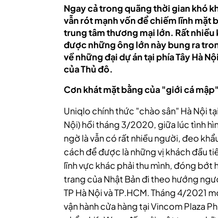
Ngay cả trong quãng thời gian khó khă
vẫn rót mạnh vốn để chiếm lĩnh mặt b
trung tâm thương mại lớn. Rất nhiều 
được những ông lớn này bung ra tron
về những đại dự án tại phía Tây Hà Nộ
của Thủ đô.
Cơn khát mặt bằng của "giới cá mập
Uniqlo chính thức "chào sân" Hà Nội 
Nội) hồi tháng 3/2020, giữa lúc tình h
ngờ là vẫn có rất nhiều người, đeo kh
cách để được là những vị khách đầu tiê
lĩnh vực khác phải thu mình, đóng bớt 
trang của Nhật Bản đi theo hướng ngược
TP Hà Nội và TP.HCM. Tháng 4/2021 mớ
vận hành cửa hàng tại Vincom Plaza Pha