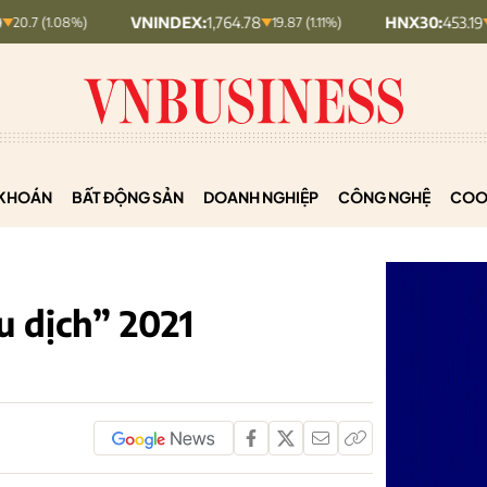
VNINDEX:
1,764.78
HNX30:
453.19
19.87 (1.11%)
5.87 (1.28%)
KHOÁN
BẤT ĐỘNG SẢN
DOANH NGHIỆP
CÔNG NGHỆ
COO
u dịch” 2021