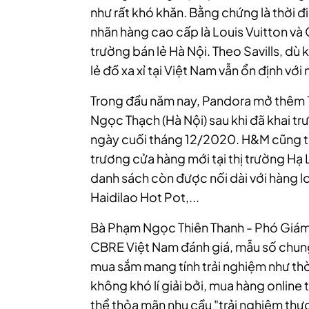
như rất khó khăn. Bằng chứng là thời 
nhãn hàng cao cấp là Louis Vuitton và C
trường bán lẻ Hà Nội. Theo Savills, dù
lẻ đồ xa xỉ tại Việt Nam vẫn ổn định với
Trong đầu năm nay, Pandora mở thêm 
Ngọc Thạch (Hà Nội) sau khi đã khai tr
ngày cuối tháng 12/2020. H&M cũng tạ
trương cửa hàng mới tại thị trường Hạ
danh sách còn được nối dài với hàng 
Haidilao Hot Pot,...
Bà Phạm Ngọc Thiên Thanh - Phó Giám
CBRE Việt Nam đánh giá, mẫu số chun
mua sắm mang tính trải nghiệm như thờ
không khó lí giải bởi, mua hàng online
thể thỏa mãn nhu cầu "trải nghiệm thực