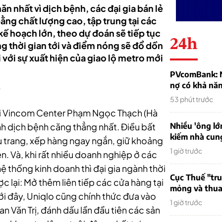
n nhất vì dịch bệnh, các đại gia bán lẻ
ằng chất lượng cao, tập trung tại các
kế hoạch lớn, theo dự đoán sẽ tiếp tục
24h
g thời gian tới và điểm nóng sẽ đổ dồn
i với sự xuất hiện của giao lộ metro mới
PVcomBank: Nh
nợ có khả nă
"
53 phút trước
tại Vincom Center Phạm Ngọc Thạch (Hà
ình dịch bệnh căng thẳng nhất. Điều bất
Nhiều 'ông lớ
kiếm nhà cung
ẩu trang, xếp hàng ngay ngắn, giữ khoảng
1 giờ trước
n. Và, khi rất nhiều doanh nghiệp ở các
hệ thống kinh doanh thì đại gia ngành thời
Cục Thuế "tr
 lại: Mở thêm liên tiếp các cửa hàng tại
mỏng và thua 
i đây, Uniqlo cũng chính thức đưa vào
1 giờ trước
n Văn Trị, đánh dấu lần đầu tiên các sản