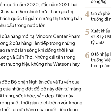
đồng/kg
điểm cuối năm 2020, đầu năm 2021, hai
hristian Dior chính thức tham gia thị
4
Giá cà phê
 khách quốc tế giảm nhưng thị trường bán
trường đi
 nhu cầu trong nước lớn.
5
Xuất khẩu 
1 cửa hàng mới tại Vincom Center Phạm
42,8 tỷ US
tỷ USD
ương 2 cửa hàng liên tiếp trong những
o ra một làn sóng khi đồng thời khai
6
Ô tô nhập 
 Long và Cần Thơ. Những cái tên trong
trường Việ
loạt thương hiệu khủng như Watsons hay
trong năm
 đốc Bộ phận Nghiên cứu và Tư vấn của
g của những đợt đổ bộ này đến từ mảng
i trang, sức khỏe, sắc đẹp. Điều này
 trong suốt thời gian dịch bệnh vốn không
 thể" tại cửa hàng của người tiêu dùng