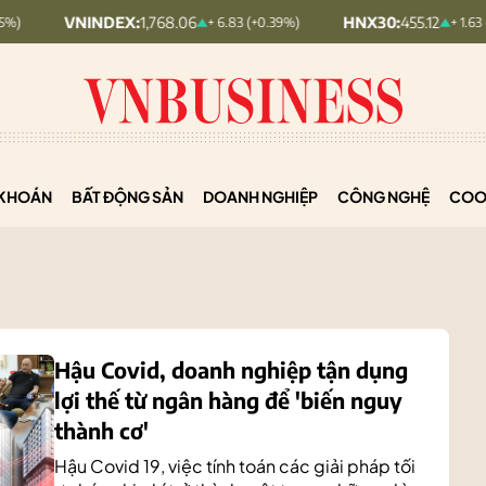
NDEX:
1,768.06
HNX30:
455.12
+ 6.83 (+0.39%)
+ 1.63 (+0.36%)
KHOÁN
BẤT ĐỘNG SẢN
DOANH NGHIỆP
CÔNG NGHỆ
COO
Hậu Covid, doanh nghiệp tận dụng
lợi thế từ ngân hàng để 'biến nguy
thành cơ'
Hậu Covid 19, việc tính toán các giải pháp tối