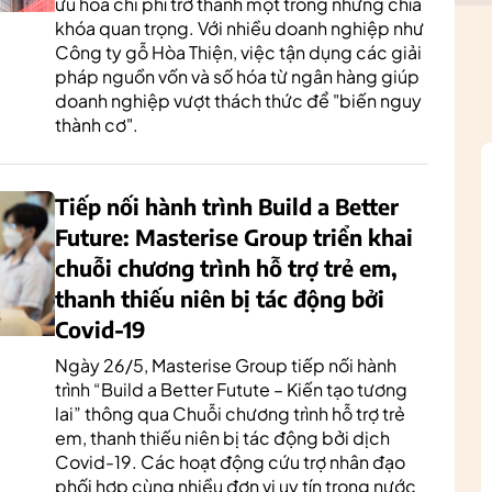
ưu hóa chi phí trở thành một trong những chìa
khóa quan trọng. Với nhiều doanh nghiệp như
Công ty gỗ Hòa Thiện, việc tận dụng các giải
pháp nguồn vốn và số hóa từ ngân hàng giúp
doanh nghiệp vượt thách thức để "biến nguy
thành cơ".
Tiếp nối hành trình Build a Better
Future: Masterise Group triển khai
chuỗi chương trình hỗ trợ trẻ em,
thanh thiếu niên bị tác động bởi
Covid-19
Ngày 26/5, Masterise Group tiếp nối hành
trình “Build a Better Futute – Kiến tạo tương
lai” thông qua Chuỗi chương trình hỗ trợ trẻ
em, thanh thiếu niên bị tác động bởi dịch
Covid-19. Các hoạt động cứu trợ nhân đạo
phối hợp cùng nhiều đơn vị uy tín trong nước