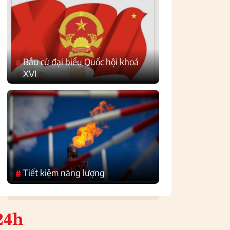
Bầu cử đại biểu Quốc hội khoá
#
XVI
Tiết kiệm năng lượng
#
24h