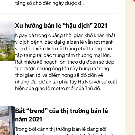
X
tảng số chờ đến ngày được đi.
Xu hướng bán lẻ “hậu dịch” 2021
Ngay cả trong quãng thời gian khó khăn nhất
vì dịch bệnh, các đại gia bán lẻ vẫn rót mạnh
vốn để chiếm lĩnh mặt bằng chất lượng cao,
tập trung tại các trung tâm thương mại lớn.
Rất nhiều kế hoạch lớn, theo dự đoán sẽ tiếp
tục được những ông lớn này bung ra trong
thời gian tới và điểm nóng sẽ đổ dồn về
những đại dự án tại phía Tây Hà Nội với sự xuất
hiện của giao lộ metro mới của Thủ đô.
Bắt “trend” của thị trường bán lẻ
năm 2021
Trong bối cảnh thị trường bán lẻ đang sôi