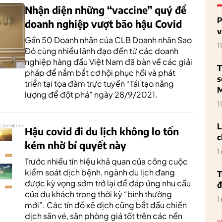
Nhận diện những “vaccine” quý để
P
doanh nghiệp vượt bão hậu Covid
v
Gần 50 Doanh nhân của CLB Doanh nhân Sao
1
Đỏ cùng nhiều lãnh đạo đến từ các doanh
nghiệp hàng đầu Việt Nam đã bàn về các giải
T
pháp để nắm bắt cơ hội phục hồi và phát
s
triển tại tọa đàm trực tuyến “Tái tạo năng
M
lượng để đột phá” ngày 28/9/2021.
1
L
Hậu covid đi du lịch không lo tốn
c
kém nhờ bí quyết này
1
Trước nhiều tín hiệu khả quan của công cuộc
kiểm soát dịch bệnh, ngành du lịch đang
T
được kỳ vọng sớm trở lại để đáp ứng nhu cầu
đ
của du khách trong thời kỳ “bình thường
1
mới”. Các tín đồ xê dịch cũng bắt đầu chiến
dịch săn vé, săn phòng giá tốt trên các nền