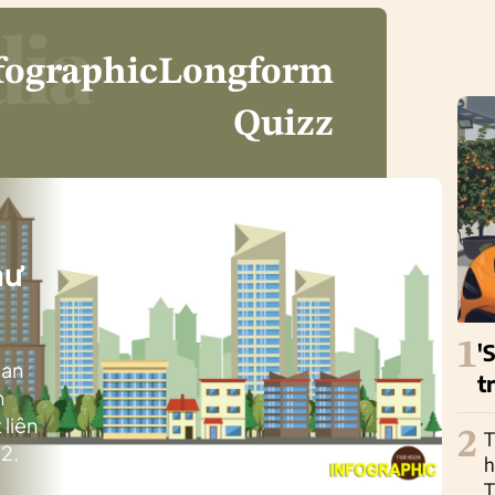
fographic
Longform
Quizz
i
hư
1
'
ban
t
h
 liên
2
T
2.
h
T