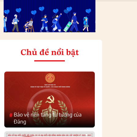
Chủ đề nổi bật
Bảo vệ nền tảng tư tưởng của
#
Đảng