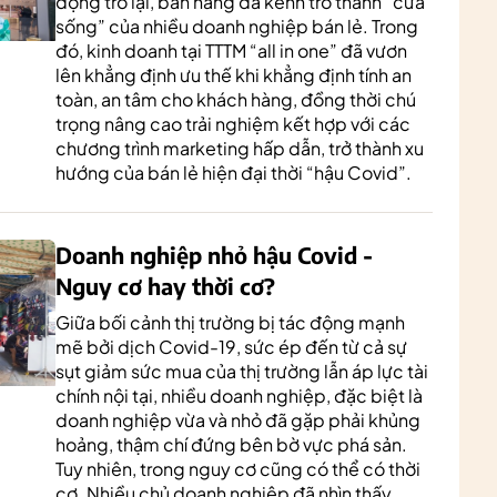
động trở lại, bán hàng đa kênh trở thành “cửa
sống” của nhiều doanh nghiệp bán lẻ. Trong
đó, kinh doanh tại TTTM “all in one” đã vươn
lên khẳng định ưu thế khi khẳng định tính an
toàn, an tâm cho khách hàng, đồng thời chú
trọng nâng cao trải nghiệm kết hợp với các
chương trình marketing hấp dẫn, trở thành xu
hướng của bán lẻ hiện đại thời “hậu Covid”.
Doanh nghiệp nhỏ hậu Covid -
Nguy cơ hay thời cơ?
Giữa bối cảnh thị trường bị tác động mạnh
mẽ bởi dịch Covid-19, sức ép đến từ cả sự
sụt giảm sức mua của thị trường lẫn áp lực tài
chính nội tại, nhiều doanh nghiệp, đặc biệt là
doanh nghiệp vừa và nhỏ đã gặp phải khủng
hoảng, thậm chí đứng bên bờ vực phá sản.
Tuy nhiên, trong nguy cơ cũng có thể có thời
cơ. Nhiều chủ doanh nghiệp đã nhìn thấy