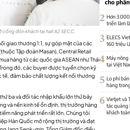
cho phân
2
Hơn 3.000 
triển lãm 
 cổng đón khách tại hall A2 SECC.
3
ELECS Viet
nối giao thương 1:1, sự góp mặt của các
160 triệu 
huộc Tập đoàn Masan), Central Retail
4
Máy nông n
ua hàng từ các quốc gia ASEAN như Thái
tại Việt N
 Trong đó, các buyer được tuyển chọn kỹ
c tế, đảm bảo chất lượng kết nối thương
5
Lo phí bản
hàng trong
 thứ ba và đối tác nhập khẩu lớn thứ bảy
6
Vietjet và
g và nền kinh tế ổn định, thị trường hàng
tác quảng 
khách toàn
tiềm năng phát triển rất lớn. Chúng tôi
hiệp Hàn Quốc mở rộng thị trường và đạt
 ông Jang Seok-min, Tổng Giám đốc điều