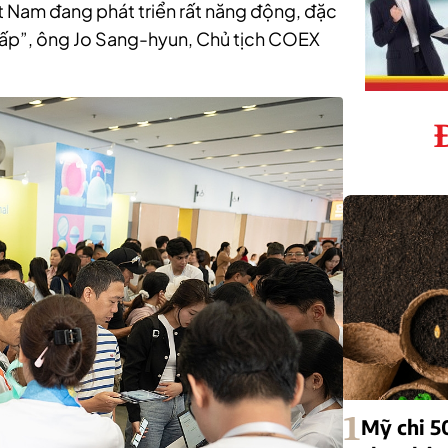
ệt Nam đang phát triển rất năng động, đặc
cấp”, ông Jo Sang-hyun, Chủ tịch COEX
1
Mỹ chi 5