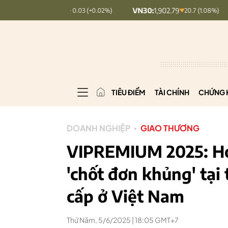
:
127.17
VN30:
1,902.79
VNINDEX
+ 0.03 (+0.02%)
20.7 (1.08%)
TIÊU ĐIỂM
TÀI CHÍNH
CHỨNG 
DOANH NGHIỆP
GIAO THƯƠNG
VIPREMIUM 2025: H
'chốt đơn khủng' tại
cấp ở Việt Nam
Thứ Năm, 5/6/2025 | 18:05 GMT+7