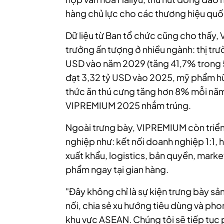
hàng chủ lực cho các thương hiệu quố
Dữ liệu từ Ban tổ chức cũng cho thấy,
trưởng ấn tượng ở nhiều ngành: thị tr
USD vào năm 2029 (tăng 41,7% trong 5 
đạt 3,32 tỷ USD vào 2025, mỹ phẩm h
thức ăn thú cưng tăng hơn 8% mỗi năm
VIPREMIUM 2025 nhắm trúng.
Ngoài trưng bày, VIPREMIUM còn triển
nghiệp như: kết nối doanh nghiệp 1:1, 
xuất khẩu, logistics, bản quyền, marke
phẩm ngay tại gian hàng.
"Đây không chỉ là sự kiện trưng bày s
nối, chia sẻ xu hướng tiêu dùng và p
khu vực ASEAN. Chúng tôi sẽ tiếp tục p