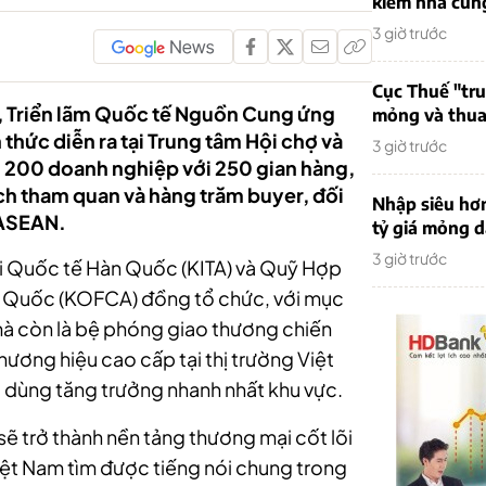
kiếm nhà cung
3 giờ trước
Cục Thuế "tr
, Triển lãm Quốc tế Nguồn Cung ứng
mỏng và thua 
thức diễn ra tại Trung tâm Hội chợ và
3 giờ trước
n 200 doanh nghiệp với 250 gian hàng,
ch tham quan và hàng trăm buyer, đối
Nhập siêu hơ
 ASEAN.
tỷ giá mỏng 
3 giờ trước
i Quốc tế Hàn Quốc (KITA) và Quỹ Hợp
n Quốc (KOFCA) đồng tổ chức, với mục
mà còn là bệ phóng giao thương chiến
hương hiệu cao cấp tại thị trường Việt
u dùng tăng trưởng nhanh nhất khu vực.
 trở thành nền tảng thương mại cốt lõi
ệt Nam tìm được tiếng nói chung trong