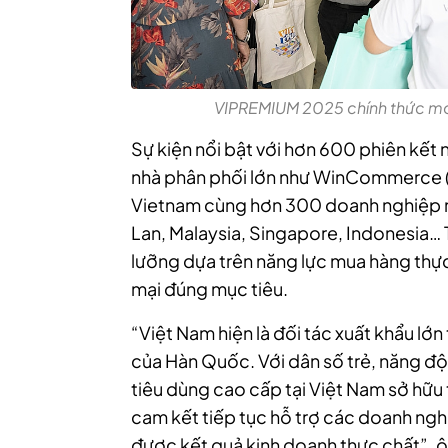
VIPREMIUM 2025 chính thức mở
Sự kiện nổi bật với hơn 600 phiên kết 
nhà phân phối lớn như WinCommerce (t
Vietnam cùng hơn 300 doanh nghiệp m
Lan, Malaysia, Singapore, Indonesia…
lưỡng dựa trên năng lực mua hàng thự
mại đúng mục tiêu.
“Việt Nam hiện là đối tác xuất khẩu lớn
của Hàn Quốc. Với dân số trẻ, năng độn
tiêu dùng cao cấp tại Việt Nam sở hữu 
cam kết tiếp tục hỗ trợ các doanh ng
được kết quả kinh doanh thực chất”,