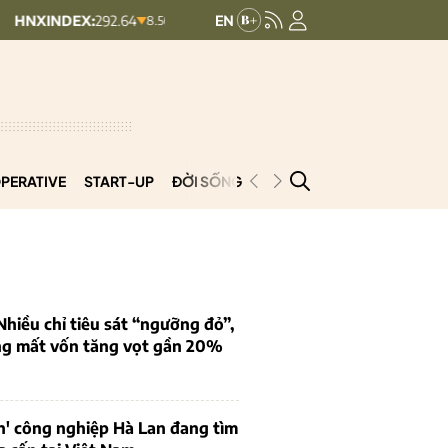
:
292.64
UPCOMINDEX:
127.17
V
8.56 (2.84%)
+ 0.03 (+0.02%)
PERATIVE
START-UP
ĐỜI SỐNG
PODCAST
VNCOOP
iều chỉ tiêu sát “ngưỡng đỏ”,
ng mất vốn tăng vọt gần 20%
n' công nghiệp Hà Lan đang tìm