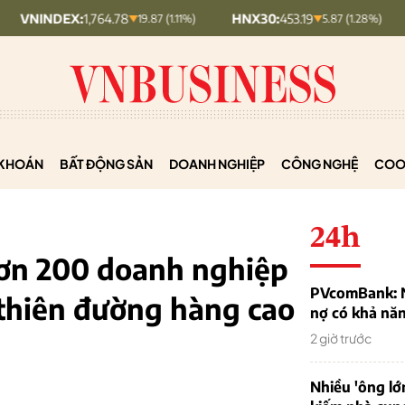
:
1,764.78
HNX30:
453.19
HNXINDEX
19.87 (1.11%)
5.87 (1.28%)
KHOÁN
BẤT ĐỘNG SẢN
DOANH NGHIỆP
CÔNG NGHỆ
COO
24h
ơn 200 doanh nghiệp
PVcomBank: Nh
 thiên đường hàng cao
nợ có khả nă
2 giờ trước
Nhiều 'ông lớ