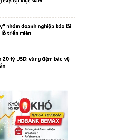
 cấp tại Việt Nam
uy" nhóm doanh nghiệp báo lãi
lỗ triền miên
n 20 tỷ USD, vùng đệm bảo vệ
dần