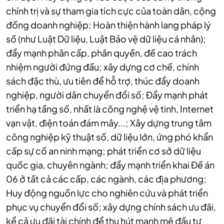
chính trị và sự tham gia tích cực của toàn dân, cộng
đồng doanh nghiệp; Hoàn thiện hành lang pháp lý
số (như Luật Dữ liệu, Luật Bảo vệ dữ liệu cá nhân);
đẩy mạnh phân cấp, phân quyền, đề cao trách
nhiệm người đứng đầu; xây dựng cơ chế, chính
sách đặc thù, ưu tiên để hỗ trợ, thúc đẩy doanh
nghiệp, người dân chuyển đổi số; Đẩy mạnh phát
triển hạ tầng số, nhất là công nghệ vệ tinh, Internet
vạn vật, điện toán đám mây...; Xây dựng trung tâm
công nghiệp kỹ thuật số, dữ liệu lớn, ứng phó khẩn
cấp sự cố an ninh mạng; phát triển cơ sở dữ liệu
quốc gia, chuyên ngành; đẩy mạnh triển khai Đề án
06 ở tất cả các cấp, các ngành, các địa phương;
Huy động nguồn lực cho nghiên cứu và phát triển
phục vụ chuyển đổi số; xây dựng chính sách ưu đãi,
kể cả ưu đãi tài chính để thu hút mạnh mẽ đầu tư