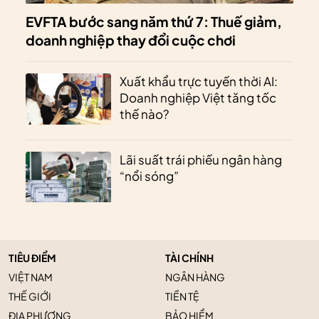
EVFTA bước sang năm thứ 7: Thuế giảm,
doanh nghiệp thay đổi cuộc chơi
Xuất khẩu trực tuyến thời AI:
Doanh nghiệp Việt tăng tốc
thế nào?
Lãi suất trái phiếu ngân hàng
“nổi sóng”
TIÊU ĐIỂM
TÀI CHÍNH
VIỆT NAM
NGÂN HÀNG
THẾ GIỚI
TIỀN TỆ
ĐỊA PHƯƠNG
BẢO HIỂM