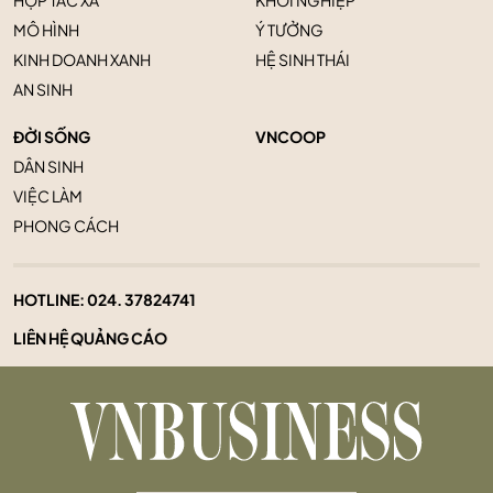
HỢP TÁC XÃ
KHỞI NGHIỆP
MÔ HÌNH
Ý TƯỞNG
KINH DOANH XANH
HỆ SINH THÁI
AN SINH
ĐỜI SỐNG
VNCOOP
DÂN SINH
VIỆC LÀM
PHONG CÁCH
HOTLINE:
024. 37824741
LIÊN HỆ QUẢNG CÁO