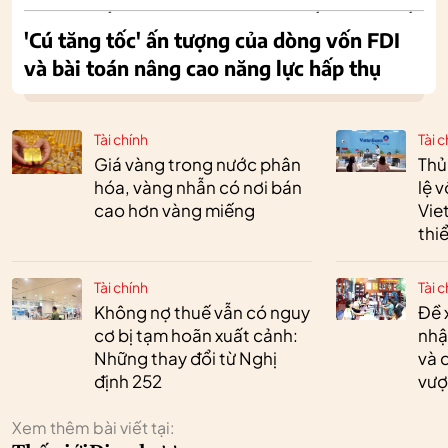
'Cú tăng tốc' ấn tượng của dòng vốn FDI
và bài toán nâng cao năng lực hấp thụ
Tài chính
Tài c
Giá vàng trong nước phân
Thủ
hóa, vàng nhẫn có nơi bán
lệ 
cao hơn vàng miếng
Vie
thi
Tài chính
Tài c
Không nợ thuế vẫn có nguy
Đề 
cơ bị tạm hoãn xuất cảnh:
nhậ
Những thay đổi từ Nghị
và 
định 252
vượ
Xem thêm bài viết tại: