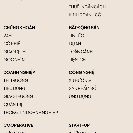
THUẾ, NGÂN SÁCH
KINH DOANH SỐ
CHỨNG KHOÁN
BẤT ĐỘNG SẢN
24H
TIN TỨC
CỔ PHIẾU
DỰ ÁN
GIAO DỊCH
TOÀN CẢNH
GÓC NHÌN
TIỆN ÍCH
DOANH NGHIỆP
CÔNG NGHỆ
THỊ TRƯỜNG
XU HƯỚNG
TIÊU DÙNG
SẢN PHẨM SỐ
GIAO THƯƠNG
ỨNG DỤNG
QUẢN TRỊ
THÔNG TIN DOANH NGHIỆP
COOPERATIVE
START-UP