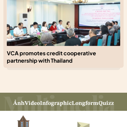
VCA promotes credit cooperative
partnership with Thailand
Ảnh
Video
Infographic
Longform
Quizz