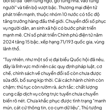
đổi số đã "đến từng ngõ, gõ từng nhà, vào từng
người" và tiến bộ vượt bậc. Thương mại điện tử
phát triển mạnh, thuộc nhóm 10 nước có tốc độ
tăng trưởng hàng đầu thế giới. Chuyển đổi số phục
vụ người dân, an sinh xã hội có bước phát triển
mạnh mẽ. Chỉ số phát triển Chính phủ điện tử năm
2024 tăng 15 bậc, xếp hạng 71/193 quốc gia, vùng
lãnh thổ.
"Tuy nhiên, như một số vị đại biểu Quốc hội đã nêu,
đây là lĩnh vực mới nên các quy định pháp luật, cơ
chế, chính sách về chuyển đổi số còn chưa được
sửa đổi, bổ sung kịp thời. Cải cách hành chính còn
chậm; thủ tục còn rườm rà, ách tắc; chất lượng
cung cấp dịch vụ công trực tuyến chưa chuyển
biến rõ nét. Chưa khắc phục được tình trạng "manh
mún, cát cứ thông tin, co cụm dữ liệu", Thủ tướng