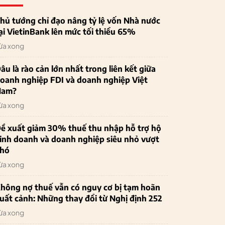
hủ tướng chỉ đạo nâng tỷ lệ vốn Nhà nước
ại VietinBank lên mức tối thiểu 65%
ừa xong
âu là rào cản lớn nhất trong liên kết giữa
oanh nghiệp FDI và doanh nghiệp Việt
Nam?
ừa xong
ề xuất giảm 30% thuế thu nhập hỗ trợ hộ
inh doanh và doanh nghiệp siêu nhỏ vượt
hó
ừa xong
hông nợ thuế vẫn có nguy cơ bị tạm hoãn
uất cảnh: Những thay đổi từ Nghị định 252
ừa xong