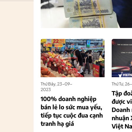
Thứ Bảy, 23-09-
Thứ Tư, 2
2023
Tập đo
100% doanh nghiệp
được v
bán lẻ lo sức mua yếu,
Doanh 
tiếp tục cuộc đua cạnh
nhuận 
tranh hạ giá
Việt N