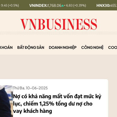
VNINDEX:
1,768.06
HNX30:
455.12
+ 6.83 (+0.39%)
+ 1.63 (
KHOÁN
BẤT ĐỘNG SẢN
DOANH NGHIỆP
CÔNG NGHỆ
COO
Thứ Ba, 10-06-2025
Nợ có khả năng mất vốn đạt mức kỷ
lục, chiếm 1,25% tổng dư nợ cho
vay khách hàng