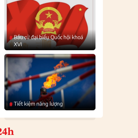
Bầu cử đại biểu Quốc hội khoá
#
XVI
Tiết kiệm năng lượng
#
24h