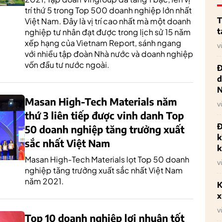
trí thứ 5 trong Top 500 doanh nghiệp lớn nhất
T
Việt Nam. Đây là vị trí cao nhất mà một doanh
t
nghiệp tư nhân đạt được trong lịch sử 15 năm
xếp hạng của Vietnam Report, sánh ngang
v
với nhiều tập đoàn Nhà nước và doanh nghiệp
vốn đầu tư nước ngoài.
Đ
d
Masan High-Tech Materials năm
v
thứ 3 liên tiếp được vinh danh Top
Đ
50 doanh nghiệp tăng trưởng xuất
k
sắc nhất Việt Nam
k
Masan High-Tech Materials lọt Top 50 doanh
v
nghiệp tăng trưởng xuất sắc nhất Việt Nam
năm 2021.
K
x
v
Top 10 doanh nghiệp lợi nhuận tốt