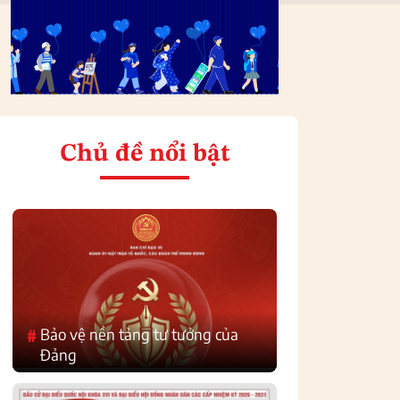
Chủ đề nổi bật
Bảo vệ nền tảng tư tưởng của
#
Đảng