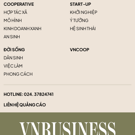
COOPERATIVE
START-UP
HỢP TÁC XÃ
KHỞI NGHIỆP
MÔ HÌNH
Ý TƯỞNG
KINH DOANH XANH
HỆ SINH THÁI
AN SINH
ĐỜI SỐNG
VNCOOP
DÂN SINH
VIỆC LÀM
PHONG CÁCH
HOTLINE:
024. 37824741
LIÊN HỆ QUẢNG CÁO