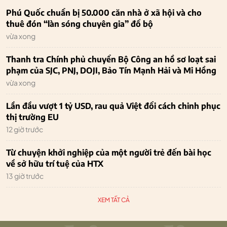
Phú Quốc chuẩn bị 50.000 căn nhà ở xã hội và cho
thuê đón “làn sóng chuyên gia” đổ bộ
vừa xong
Thanh tra Chính phủ chuyển Bộ Công an hồ sơ loạt sai
phạm của SJC, PNJ, DOJI, Bảo Tín Mạnh Hải và Mi Hồng
vừa xong
Lần đầu vượt 1 tỷ USD, rau quả Việt đổi cách chinh phục
thị trường EU
12 giờ trước
Từ chuyện khởi nghiệp của một người trẻ đến bài học
về sở hữu trí tuệ của HTX
13 giờ trước
XEM TẤT CẢ