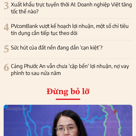
3
Xuất khẩu trực tuyến thời AI: Doanh nghiệp Việt tăng
tốc thế nào?
4
PVcomBank vượt kế hoạch lợi nhuận, một số chỉ tiêu
tín dụng cần tiếp tục theo dõi
5
Sức hút của đất nền đang dần ‘cạn kiệt’?
6
Cảng Phước An vẫn chưa 'cập bến' lợi nhuận, nợ vay
phình to sau nửa năm
Đừng bỏ lỡ