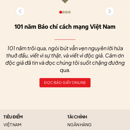
101 năm Báo chí cách mạng Việt Nam
101 năm trôi qua, ngòi bút vẫn vẹn nguyên lời hứa
thuở đầu, viết vì sự thật, và viết vì độc giả. Cảm ơn
độc giả đã tin và đọc chúng tôi suốt chặng đường
qua.
ĐỌC BÁO GIẤY ONLINE
TIÊU ĐIỂM
TÀI CHÍNH
VIỆT NAM
NGÂN HÀNG