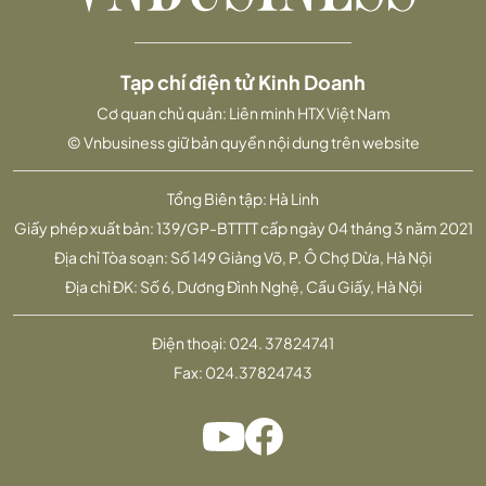
Tạp chí điện tử Kinh Doanh
Cơ quan chủ quản: Liên minh HTX Việt Nam
© Vnbusiness giữ bản quyền nội dung trên website
Tổng Biên tập: Hà Linh
Giấy phép xuất bản: 139/GP-BTTTT cấp ngày 04 tháng 3 năm 2021
Địa chỉ Tòa soạn: Số 149 Giảng Võ, P. Ô Chợ Dừa, Hà Nội
Địa chỉ ĐK: Số 6, Dương Đình Nghệ, Cầu Giấy, Hà Nội
Điện thoại:
024. 37824741
Fax:
024.37824743