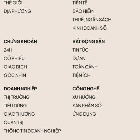
THẾ GIỚI
TIỀN TỆ
ĐỊA PHƯƠNG
BẢO HIỂM
THUẾ, NGÂN SÁCH
KINH DOANH SỐ
CHỨNG KHOÁN
BẤT ĐỘNG SẢN
24H
TIN TỨC
CỔ PHIẾU
DỰ ÁN
GIAO DỊCH
TOÀN CẢNH
GÓC NHÌN
TIỆN ÍCH
DOANH NGHIỆP
CÔNG NGHỆ
THỊ TRƯỜNG
XU HƯỚNG
TIÊU DÙNG
SẢN PHẨM SỐ
GIAO THƯƠNG
ỨNG DỤNG
QUẢN TRỊ
THÔNG TIN DOANH NGHIỆP