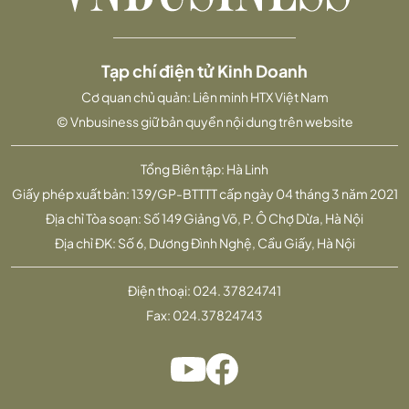
Tạp chí điện tử Kinh Doanh
Cơ quan chủ quản: Liên minh HTX Việt Nam
© Vnbusiness giữ bản quyền nội dung trên website
Tổng Biên tập: Hà Linh
Giấy phép xuất bản: 139/GP-BTTTT cấp ngày 04 tháng 3 năm 2021
Địa chỉ Tòa soạn: Số 149 Giảng Võ, P. Ô Chợ Dừa, Hà Nội
Địa chỉ ĐK: Số 6, Dương Đình Nghệ, Cầu Giấy, Hà Nội
Điện thoại:
024. 37824741
Fax:
024.37824743