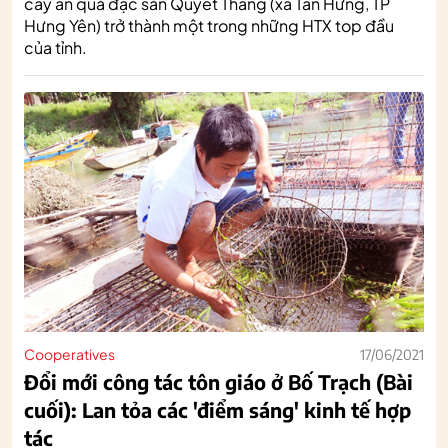
cây ăn quả đặc sản Quyết Thắng (xã Tân Hưng, TP
Hưng Yên) trở thành một trong những HTX top đầu
của tỉnh.
Cooperatives
17/06/2021
Đổi mới công tác tôn giáo ở Bố Trạch (Bài
cuối): Lan tỏa các 'điểm sáng' kinh tế hợp
tác