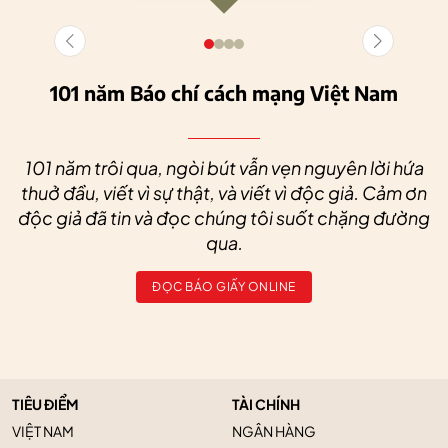
101 năm Báo chí cách mạng Việt Nam
101 năm trôi qua, ngòi bút vẫn vẹn nguyên lời hứa
thuở đầu, viết vì sự thật, và viết vì độc giả. Cảm ơn
độc giả đã tin và đọc chúng tôi suốt chặng đường
qua.
ĐỌC BÁO GIẤY ONLINE
TIÊU ĐIỂM
TÀI CHÍNH
VIỆT NAM
NGÂN HÀNG