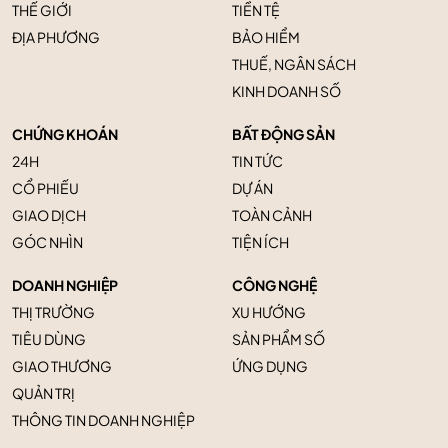
THẾ GIỚI
TIỀN TỆ
ĐỊA PHƯƠNG
BẢO HIỂM
THUẾ, NGÂN SÁCH
KINH DOANH SỐ
CHỨNG KHOÁN
BẤT ĐỘNG SẢN
24H
TIN TỨC
CỔ PHIẾU
DỰ ÁN
GIAO DỊCH
TOÀN CẢNH
GÓC NHÌN
TIỆN ÍCH
DOANH NGHIỆP
CÔNG NGHỆ
THỊ TRƯỜNG
XU HƯỚNG
TIÊU DÙNG
SẢN PHẨM SỐ
GIAO THƯƠNG
ỨNG DỤNG
QUẢN TRỊ
THÔNG TIN DOANH NGHIỆP