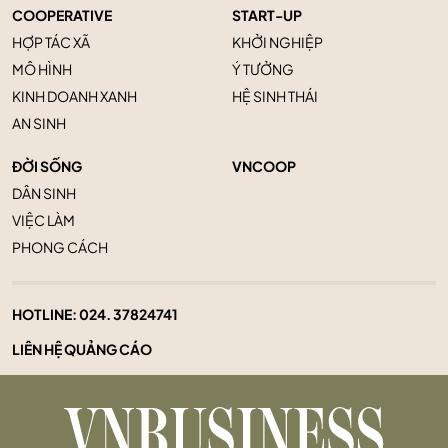
COOPERATIVE
START-UP
HỢP TÁC XÃ
KHỞI NGHIỆP
MÔ HÌNH
Ý TƯỞNG
KINH DOANH XANH
HỆ SINH THÁI
AN SINH
ĐỜI SỐNG
VNCOOP
DÂN SINH
VIỆC LÀM
PHONG CÁCH
HOTLINE:
024. 37824741
LIÊN HỆ QUẢNG CÁO