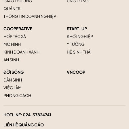
GIAO THƯƠNG
ỨNG DỤNG
QUẢN TRỊ
THÔNG TIN DOANH NGHIỆP
COOPERATIVE
START-UP
HỢP TÁC XÃ
KHỞI NGHIỆP
MÔ HÌNH
Ý TƯỞNG
KINH DOANH XANH
HỆ SINH THÁI
AN SINH
ĐỜI SỐNG
VNCOOP
DÂN SINH
VIỆC LÀM
PHONG CÁCH
HOTLINE:
024. 37824741
LIÊN HỆ QUẢNG CÁO