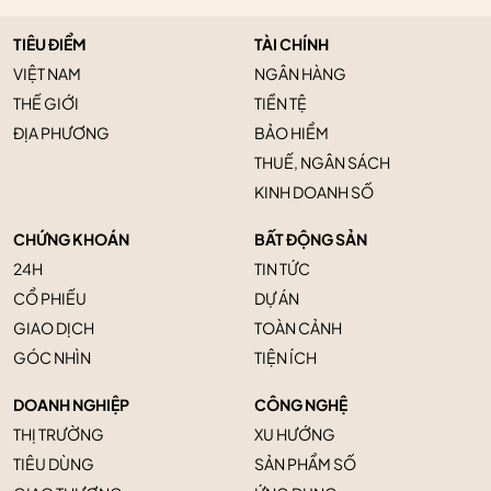
TIÊU ĐIỂM
TÀI CHÍNH
VIỆT NAM
NGÂN HÀNG
THẾ GIỚI
TIỀN TỆ
ĐỊA PHƯƠNG
BẢO HIỂM
THUẾ, NGÂN SÁCH
KINH DOANH SỐ
CHỨNG KHOÁN
BẤT ĐỘNG SẢN
24H
TIN TỨC
CỔ PHIẾU
DỰ ÁN
GIAO DỊCH
TOÀN CẢNH
GÓC NHÌN
TIỆN ÍCH
DOANH NGHIỆP
CÔNG NGHỆ
THỊ TRƯỜNG
XU HƯỚNG
TIÊU DÙNG
SẢN PHẨM SỐ