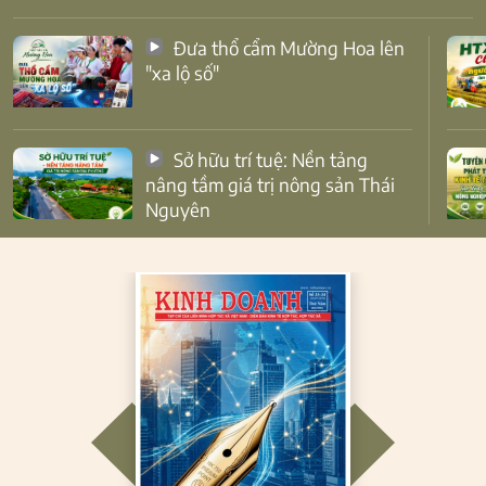
Đưa thổ cẩm Mường Hoa lên
"xa lộ số"
Sở hữu trí tuệ: Nền tảng
nâng tầm giá trị nông sản Thái
Nguyên