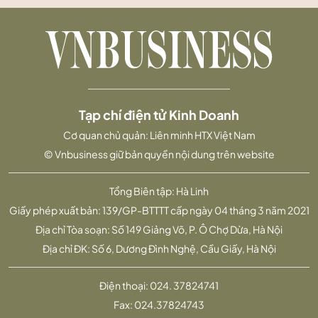
Tạp chí điện tử Kinh Doanh
Cơ quan chủ quản: Liên minh HTX Việt Nam
© Vnbusiness giữ bản quyền nội dung trên website
Tổng Biên tập: Hà Linh
Giấy phép xuất bản: 139/GP-BTTTT cấp ngày 04 tháng 3 năm 2021
Địa chỉ Tòa soạn: Số 149 Giảng Võ, P. Ô Chợ Dừa, Hà Nội
Địa chỉ ĐK: Số 6, Dương Đình Nghệ, Cầu Giấy, Hà Nội
Điện thoại:
024. 37824741
Fax:
024.37824743