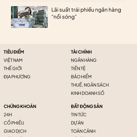
Lãi suất trái phiếu ngân hàng
“nổi sóng”
TIÊU ĐIỂM
TÀI CHÍNH
VIỆT NAM
NGÂN HÀNG
THẾ GIỚI
TIỀN TỆ
ĐỊA PHƯƠNG
BẢO HIỂM
THUẾ, NGÂN SÁCH
KINH DOANH SỐ
CHỨNG KHOÁN
BẤT ĐỘNG SẢN
24H
TIN TỨC
CỔ PHIẾU
DỰ ÁN
GIAO DỊCH
TOÀN CẢNH