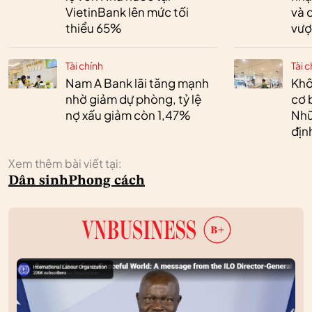
VietinBank lên mức tối
và 
thiểu 65%
vượ
Tài chính
Tài c
Nam A Bank lãi tăng mạnh
Khô
nhờ giảm dự phòng, tỷ lệ
cơ 
nợ xấu giảm còn 1,47%
Nhữ
địn
Xem thêm bài viết tại:
Dân sinh
Phong cách