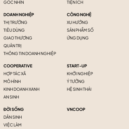
GÓC NHÌN
TIỆN ÍCH
DOANH NGHIỆP
CÔNG NGHỆ
THỊ TRƯỜNG
XU HƯỚNG
TIÊU DÙNG
SẢN PHẨM SỐ
GIAO THƯƠNG
ỨNG DỤNG
QUẢN TRỊ
THÔNG TIN DOANH NGHIỆP
COOPERATIVE
START-UP
HỢP TÁC XÃ
KHỞI NGHIỆP
MÔ HÌNH
Ý TƯỞNG
KINH DOANH XANH
HỆ SINH THÁI
AN SINH
ĐỜI SỐNG
VNCOOP
DÂN SINH
VIỆC LÀM