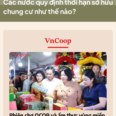
Các nước quy định thời hạn sở hữu
chung cư như thế nào?
VnCoop
Phiên chợ OCOP và ẩm thực vùng miền