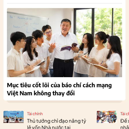
Mục tiêu cốt lõi của báo chí cách mạng
Việt Nam không thay đổi
Tài chính
Tài c
Thủ tướng chỉ đạo nâng tỷ
Đề 
lệ vốn Nhà nước tại
nhậ