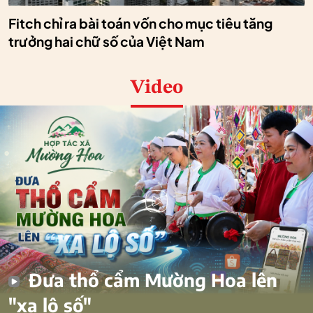
Fitch chỉ ra bài toán vốn cho mục tiêu tăng
trưởng hai chữ số của Việt Nam
Video
Đưa thổ cẩm Mường Hoa lên
"xa lộ số"