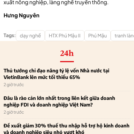
xuất nông nghiệp, làng nghề truyền thống.
Hưng Nguyên
Tags:
dạy nghề
HTX Phú Mậu II
Phú Mậu
tranh làn
24h
Thủ tướng chỉ đạo nâng tỷ lệ vốn Nhà nước tại
VietinBank lên mức tối thiểu 65%
2 giờ trước
Đâu là rào cản lớn nhất trong liên kết giữa doanh
nghiệp FDI và doanh nghiệp Việt Nam?
2 giờ trước
Đề xuất giảm 30% thuế thu nhập hỗ trợ hộ kinh doanh
và doanh nghiệp siêu nhỏ vượt khó