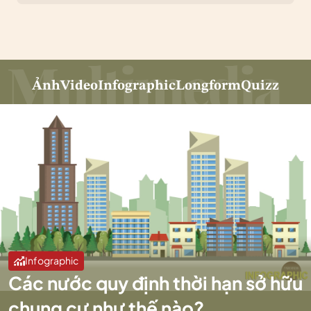
Ảnh
Video
Infographic
Longform
Quizz
Infographic
Các nước quy định thời hạn sở hữu
chung cư như thế nào?