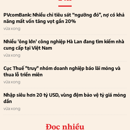
PVcomBank: Nhiều chỉ tiêu sát “ngưỡng đỏ”, nợ có khả
năng mất vốn tăng vọt gần 20%
vừa xong
Nhiều 'ông lớn' công nghiệp Hà Lan đang tìm kiếm nhà
cung cấp tại Việt Nam
vừa xong
Cục Thuế "truy" nhóm doanh nghiệp báo lãi mỏng và
thua lỗ triền miên
vừa xong
Nhập siêu hơn 20 tỷ USD, vùng đệm bảo vệ tỷ giá mỏng
dần
vừa xong
Đọc nhiều