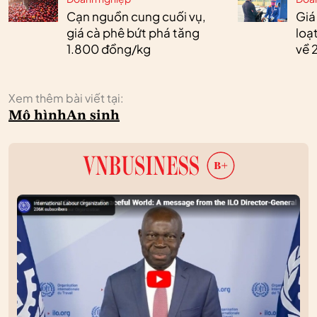
Cạn nguồn cung cuối vụ,
Giá
giá cà phê bứt phá tăng
loạ
1.800 đồng/kg
về 
Xem thêm bài viết tại:
Mô hình
An sinh