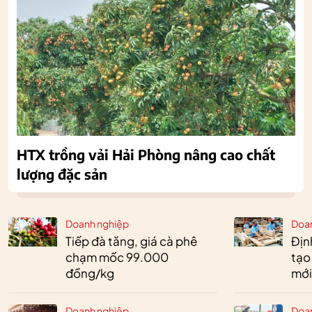
HTX trồng vải Hải Phòng nâng cao chất
lượng đặc sản
Doanh nghiệp
Doa
Tiếp đà tăng, giá cà phê
Định
chạm mốc 99.000
tạo
đồng/kg
mới
Doanh nghiệp
Doa