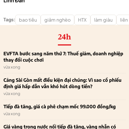
Linh Đan
Tags:
bao tiêu
giảm nghèo
HTX
làm giàu
liên
24h
EVFTA bước sang năm thứ 7: Thuế giảm, doanh nghiệp
thay đổi cuộc chơi
vừa xong
Cảng Sài Gòn mất điều kiện đại chúng: Vì sao cổ phiếu
định giá hấp dẫn vẫn khó hút dòng tiền?
vừa xong
Tiếp đà tăng, giá cà phê chạm mốc 99.000 đồng/kg
vừa xong
Giá vàng trong nước nối tiếp đà tăng, vàng nhẫn có