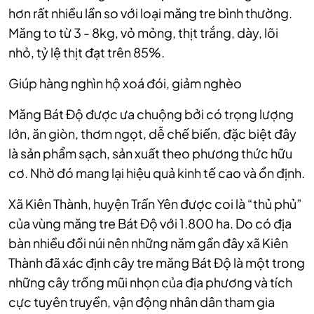
hơn rất nhiều lần so với loại măng tre bình thường.
Măng to từ 3 - 8kg, vỏ mỏng, thịt trắng, dày, lõi
nhỏ, tỷ lệ thịt đạt trên 85%.
Giúp hàng nghìn hộ xoá đói, giảm nghèo
Măng Bát Độ được ưa chuộng bởi có trọng lượng
lớn, ăn giòn, thơm ngọt, dễ chế biến, đặc biệt đây
là sản phẩm sạch, sản xuất theo phương thức hữu
cơ. Nhờ đó mang lại hiệu quả kinh tế cao và ổn định.
Xã Kiên Thành, huyện Trấn Yên được coi là “thủ phủ”
của vùng măng tre Bát Độ với 1.800 ha. Do có địa
bàn nhiều đồi núi nên những năm gần đây xã Kiên
Thành đã xác định cây tre măng Bát Độ là một trong
những cây trồng mũi nhọn của địa phương và tích
cực tuyên truyền, vận động nhân dân tham gia