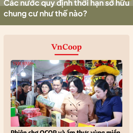
Các nước quy định thời hạn sở hữu
chung cư như thế nào?
VnCoop
Phiên chợ OCOP và ẩm thực vùng miền