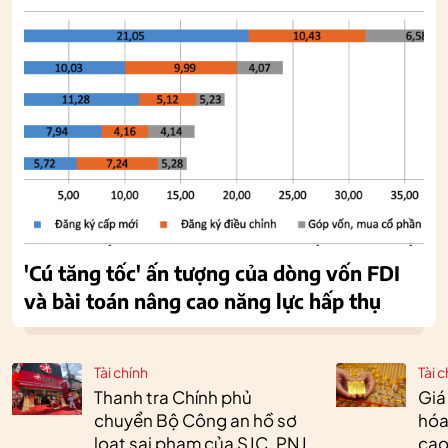
'Cú tăng tốc' ấn tượng của dòng vốn FDI
và bài toán nâng cao năng lực hấp thụ
Tài chính
Tài c
Thanh tra Chính phủ
Giá
chuyển Bộ Công an hồ sơ
hóa
loạt sai phạm của SJC, PNJ,
cao