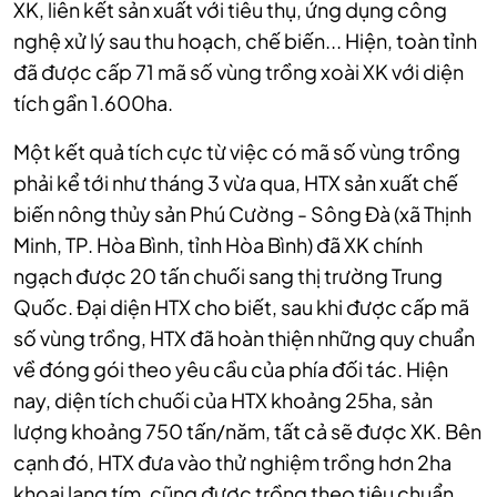
XK, liên kết sản xuất với tiêu thụ, ứng dụng công
nghệ xử lý sau thu hoạch, chế biến... Hiện, toàn tỉnh
đã được cấp 71 mã số vùng trồng xoài XK với diện
tích gần 1.600ha.
Một kết quả tích cực từ việc có mã số vùng trồng
phải kể tới như tháng 3 vừa qua, HTX sản xuất chế
biến nông thủy sản Phú Cường - Sông Đà (xã Thịnh
Minh, TP. Hòa Bình, tỉnh Hòa Bình) đã XK chính
ngạch được 20 tấn chuối sang thị trường Trung
Quốc. Đại diện HTX cho biết, sau khi được cấp mã
số vùng trồng, HTX đã hoàn thiện những quy chuẩn
về đóng gói theo yêu cầu của phía đối tác.
Hiện
nay, diện tích chuối của HTX khoảng 25ha, sản
lượng khoảng 750 tấn/năm, tất cả sẽ được XK. Bên
cạnh đó, HTX đưa vào thử nghiệm trồng hơn 2ha
khoai lang tím, cũng được trồng theo tiêu chuẩn