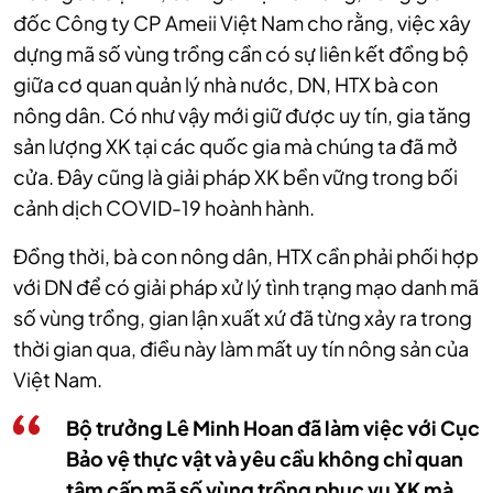
đốc Công ty CP Ameii Việt Nam cho rằng, việc xây
dựng mã số vùng trồng cần có sự liên kết đồng bộ
giữa cơ quan quản lý nhà nước, DN, HTX bà con
nông dân. Có như vậy mới giữ được uy tín, gia tăng
sản lượng XK tại các quốc gia mà chúng ta đã mở
cửa. Đây cũng là giải pháp XK bền vững trong bối
cảnh dịch COVID-19 hoành hành.
Đồng thời, bà con nông dân, HTX cần phải phối hợp
với DN để có giải pháp xử lý tình trạng mạo danh mã
số vùng trồng, gian lận xuất xứ đã từng xảy ra trong
thời gian qua, điều này làm mất uy tín nông sản của
Việt Nam.
Bộ trưởng Lê Minh Hoan đã làm việc với Cục
Bảo vệ thực vật và yêu cầu không chỉ quan
tâm cấp mã số vùng trồng phục vụ XK mà