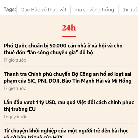
Tags:
Cục Bảo vệ thực vật
mã số vùng trồng
thị tr
24h
Phú Quốc chuẩn bị 50.000 căn nhà ở xã hội và cho
thuê đón “làn sóng chuyên gia” đổ bộ
17 giờ trước
Thanh tra Chính phủ chuyển Bộ Công an hồ sơ loạt sai
phạm của SJC, PNJ, DOJI, Bảo Tín Mạnh Hải và Mi Hồng
17 giờ trước
Lần đầu vượt 1 tỷ USD, rau quả Việt đổi cách chinh phục
thị trường EU
1 ngày trước
Từ chuyện khởi nghiệp của một người trẻ đến bài học
về sở hữu trí tuệ của HTX