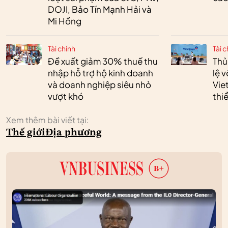
DOJI, Bảo Tín Mạnh Hải và
Mi Hồng
Tài chính
Tài c
Đề xuất giảm 30% thuế thu
Thủ
nhập hỗ trợ hộ kinh doanh
lệ 
và doanh nghiệp siêu nhỏ
Vie
vượt khó
thi
Xem thêm bài viết tại:
Thế giới
Địa phương