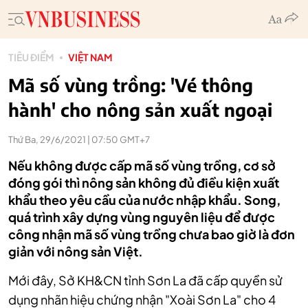
TIÊU ĐIỂM
VIỆT NAM
Mã số vùng trồng: 'Vé thông
hành' cho nông sản xuất ngoại
Thứ Ba, 29/6/2021 | 07:50 GMT+7
Nếu không được cấp mã số vùng trồng, cơ sở
đóng gói thì nông sản không đủ điều kiện xuất
khẩu theo yêu cầu của nước nhập khẩu. Song,
quá trình xây dựng vùng nguyên liệu để được
công nhận mã số vùng trồng chưa bao giờ là đơn
giản với nông sản Việt.
Mới đây, Sở KH&CN tỉnh Sơn La đã cấp quyền sử
dụng nhãn hiệu chứng nhận "Xoài Sơn La" cho 4