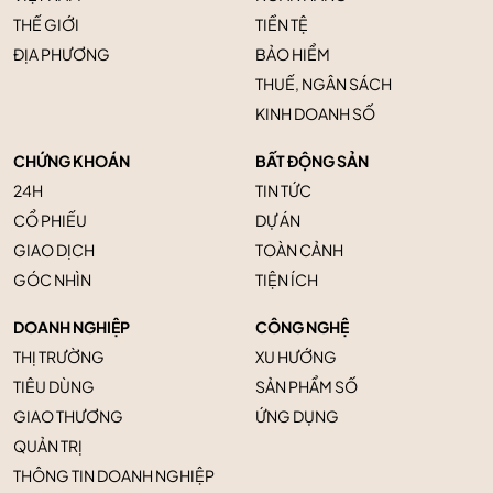
THẾ GIỚI
TIỀN TỆ
ĐỊA PHƯƠNG
BẢO HIỂM
THUẾ, NGÂN SÁCH
KINH DOANH SỐ
CHỨNG KHOÁN
BẤT ĐỘNG SẢN
24H
TIN TỨC
CỔ PHIẾU
DỰ ÁN
GIAO DỊCH
TOÀN CẢNH
GÓC NHÌN
TIỆN ÍCH
DOANH NGHIỆP
CÔNG NGHỆ
THỊ TRƯỜNG
XU HƯỚNG
TIÊU DÙNG
SẢN PHẨM SỐ
GIAO THƯƠNG
ỨNG DỤNG
QUẢN TRỊ
THÔNG TIN DOANH NGHIỆP