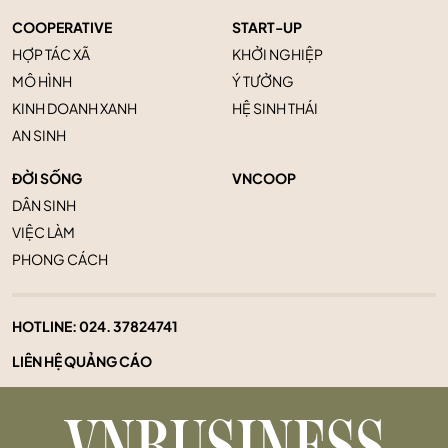
COOPERATIVE
START-UP
HỢP TÁC XÃ
KHỞI NGHIỆP
MÔ HÌNH
Ý TƯỞNG
KINH DOANH XANH
HỆ SINH THÁI
AN SINH
ĐỜI SỐNG
VNCOOP
DÂN SINH
VIỆC LÀM
PHONG CÁCH
HOTLINE:
024. 37824741
LIÊN HỆ QUẢNG CÁO