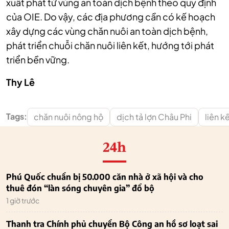
xuất phát từ vùng an toàn dịch bệnh theo quy định
của OIE. Do vậy, các địa phương cần có kế hoạch
xây dựng các vùng chăn nuôi an toàn dịch bệnh,
phát triển chuỗi chăn nuôi liên kết, hướng tới phát
triển bền vững.
Thy Lê
Tags:
chăn nuôi nông hộ
dịch tả lợn Châu Phi
liên k
24h
Phú Quốc chuẩn bị 50.000 căn nhà ở xã hội và cho
thuê đón “làn sóng chuyên gia” đổ bộ
1 giờ trước
Thanh tra Chính phủ chuyển Bộ Công an hồ sơ loạt sai