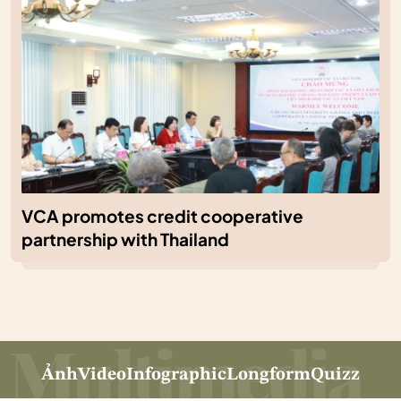
VCA promotes credit cooperative
partnership with Thailand
Ảnh
Video
Infographic
Longform
Quizz