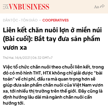
DÂN TỘC - TÔN GIÁO
COOPERATIVES
Liên kết chăn nuôi lợn ở miền núi
(Bài cuối): Bắt tay đưa sản phẩm
vươn xa
Thứ Hai, 14/6/2021 | 06:32 GMT+7
Việc tổ chức chăn nuôi theo chuỗi liên kết, trong
đó có mô hình THT, HTX không chỉ giải được "bài
toán" về chi phí, đầu ra mà quan trọng hơn sẽ
giúp đưa sản phẩm chăn nuôi của Việt Nam vươn
xa, tới nhiều thị trường trên thế giới. Đây cũng là
định hướng lâu dài mà ngành chăn nuôi cần
hướng tới.